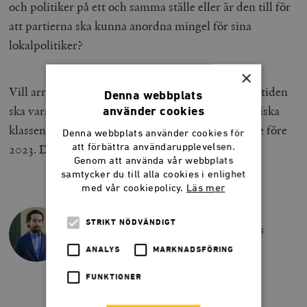
och politiker på ett och samma ställe eller är den till för
att partierna ska kunna anordna mingel för sina
lokalpolitiker?
×
Vill arrangörerna att Almedalsveckan även i framtiden
Denna webbplats
ska vara något mer än en mötesplats för den politiska
använder cookies
klassen så återgår man till den ordning som gällde före
Denna webbplats använder cookies för
2023. Det demokratiska samtalet förtjänar det.
att förbättra användarupplevelsen.
Genom att använda vår webbplats
samtycker du till alla cookies i enlighet
med vår cookiepolicy.
Läs mer
BEAN KHALIL
STRIKT NÖDVÄNDIGT
Bean Khalil är ledarskribent på Smedjans
sommarredaktion 2025.
ANALYS
MARKNADSFÖRING
FUNKTIONER