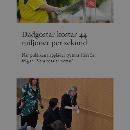
_hjSession_675006
.timbro.se
30
minuter
Dadgostar kostar 44
miljoner per sekund
När publikens applåder tystnat återstår
frågan: Vem betalar notan?