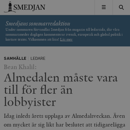
Timbro
MENY
Smedjans sommarredaktion
Under sommaren förvandlas Smedjan från magasin till ledarsida, där våra
sommarsmeder dagligen kommenterar svensk, europeisk och global politik i
kortare texter. Välkommen att läsa!
Läs mer
SAMHÄLLE
LEDARE
Bean Khalil:
Almedalen måste vara
till för fler än
lobbyister
Idag inleds årets upplaga av Almedalsveckan. Även
om mycket är sig likt har beslutet att tidigarelägga