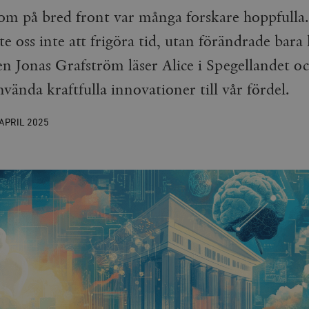
om på bred front var många forskare hoppfull
e oss inte att frigöra tid, utan förändrade bara 
 Jonas Grafström läser Alice i Spegellandet oc
nvända kraftfulla innovationer till vår fördel.
 APRIL
2025