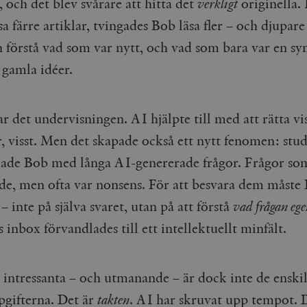
 och det blev svårare att hitta det
verkligt
originella. I
cart
Automattic
Session
Hjälper WooCommerce att avgöra när v
Inc.
ändras.
timbro.se
äsa färre artiklar, tvingades Bob läsa fler – och djupare 
n_[abcdef0123456789]
timbro.se
2 dagar
n förstå vad som var nytt, och vad som bara var en sy
 gamla idéer.
Cloudflare
30
Denna cookie används för att skilja m
Inc.
minuter
Detta är fördelaktigt för webbplatsen f
.myfonts.net
rapporter om användningen av deras 
ogress
Hotjar Ltd
30
Cookien är inställd så att Hotjar kan s
r det undervisningen. AI hjälpte till med att rätta vi
.timbro.se
minuter
användarens resa för ett totalt antal s
ingen identifierbar information.
r, visst. Men det skapade också ett nytt fenomen: stu
Cloudflare
30
Denna cookie används för att skilja m
Inc.
minuter
Detta är fördelaktigt för webbplatsen f
ade Bob med långa AI-genererade frågor. Frågor som
.vimeo.com
rapporter om användningen av deras 
de, men ofta var nonsens. För att besvara dem måste
 – inte på själva svaret, utan på att förstå
vad frågan ege
Leverantör /
Leverantör
 inbox förvandlades till ett intellektuellt minfält.
Utgång
Beskrivning
Utgång
Beskrivning
Domän
/ Domän
Google LLC
Google LLC
Session
Denna cookie ställs in av YouTube för att spåra visningar av 
1 år 1
Detta cookie-namn är associerat med Google Unive
.youtube.com
.timbro.se
månad
en viktig uppdatering av Googles mer vanliga ana
används för att särskilja unika användare genom at
 intressanta – och utmanande – är dock inte de enski
slumpmässigt genererat nummer som klientidentif
Google LLC
6
Denna cookie ställs in av Youtube för att hålla reda på använ
sidförfrågan på en webbplats och används för at
.youtube.com
månader
Youtube-videor inbäddade i webbplatser; den kan också avg
pgifterna. Det är
takten
. AI har skruvat upp tempot. 
session- och kampanjdata för webbplatsanalysra
webbplatsbesökaren använder den nya eller gamla versionen