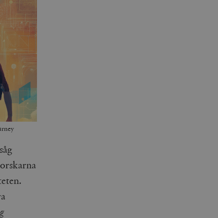
urney
såg
 Forskarna
teten.
ra
ig