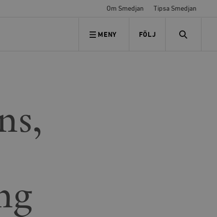
Om Smedjan
Tipsa Smedjan
MENY
FÖLJ
FÖLJ OSS
SEARCH
ns,
ng