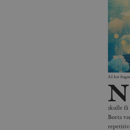
AI har frigj
N
skulle få
Borta var
repetitiv