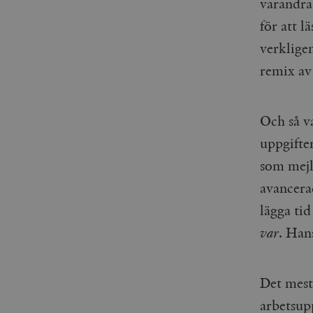
varandra,
woocommerce_items_in_
för att l
wp_woocommerce_sessio
verklige
{32}
remix av
__cf_bm
_hjAbsoluteSessionInPr
Och så va
uppgifte
__cf_bm
som mejl
avancera
lägga tid
var
. Hans
Namn
Namn
_ga
YSC
Det mest
VISITOR_INFO1_LIVE
arbetsup