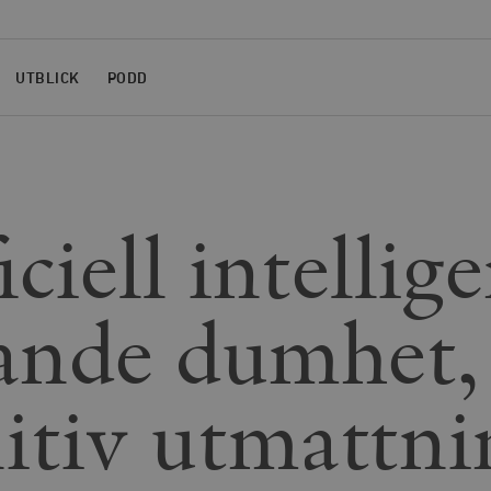
UTBLICK
PODD
iciell intellige
ande dumhet,
itiv utmattni