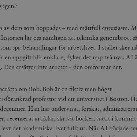
g igen?
en av dem som hoppades – med måttfull entusiasm. M
Historien lär oss nämligen att tekniska genombrott sä
som spa-behandlingar för arbetslivet. I stället sker n
r en uppgift blir enklare, dyker det upp två nya. AI ä
. Den ersätter inte arbetet – den omformar det.
berätta om Bob. Bob är en fiktiv men högst
tsförankrad professor vid ett universitet i Boston. H
 decennier. Han har undervisat, forskat, administrerat,
r, recenserat artiklar, skrivit böcker, suttit i kommit
 levt det akademiska livet fullt ut. När AI började sm