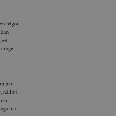
en något
llan
ågot
r inget
an har
 hållit i
téer –
yga in i