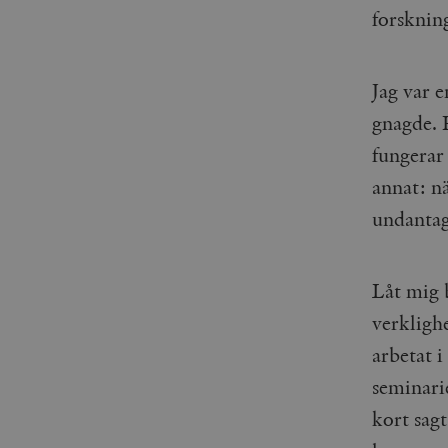
forsknin
Jag var 
gnagde. 
fungerar 
annat: nä
undantag
Låt mig 
verklighe
arbetat i
seminarie
kort sagt