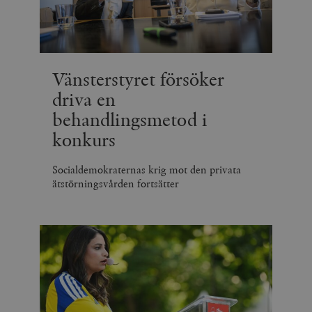
_hjSession_675006
.timbro.se
30
minuter
Vänsterstyret försöker
driva en
behandlingsmetod i
konkurs
Socialdemokraternas krig mot den privata
ätstörningsvården fortsätter