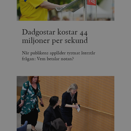
Dadgostar kostar 44
miljoner per sekund
När publikens applåder tystnat återstår
frågan: Vem betalar notan?