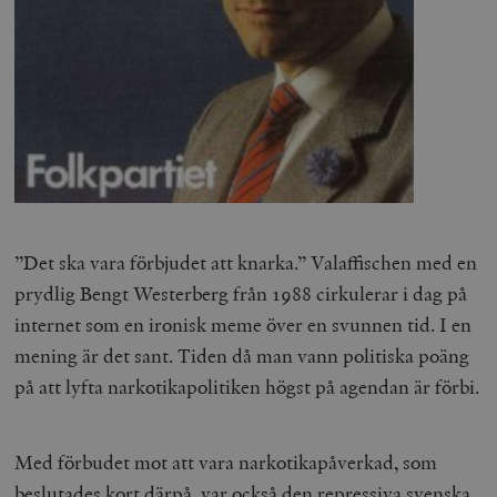
”Det ska vara förbjudet att knarka.” Valaffischen med en
prydlig Bengt Westerberg från 1988 cirkulerar i dag på
internet som en ironisk meme över en svunnen tid. I en
mening är det sant. Tiden då man vann politiska poäng
på att lyfta narkotikapolitiken högst på agendan är förbi.
Med förbudet mot att vara narkotikapåverkad, som
beslutades kort därpå, var också den repressiva svenska