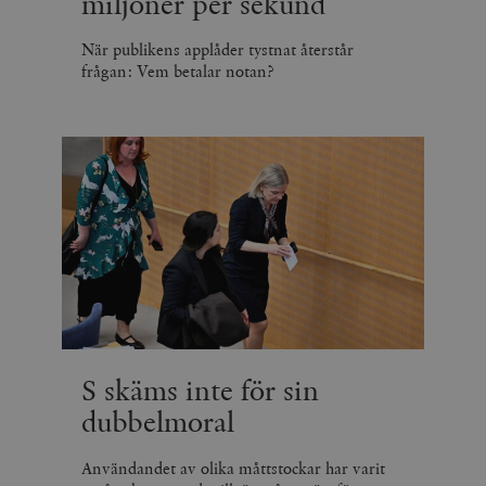
miljoner per sekund
När publikens applåder tystnat återstår
frågan: Vem betalar notan?
S skäms inte för sin
dubbelmoral
Användandet av olika måttstockar har varit