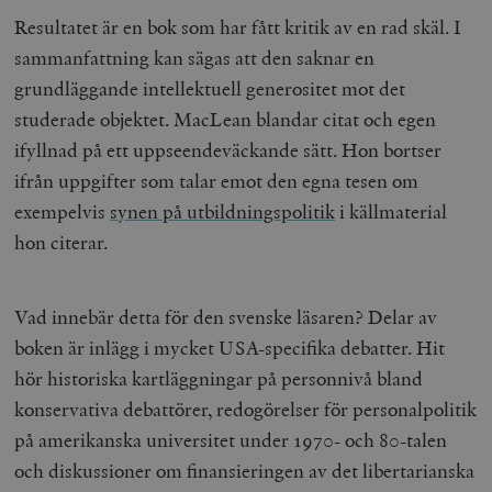
Resultatet är en bok som har fått kritik av en rad skäl. I
sammanfattning kan sägas att den saknar en
grundläggande intellektuell generositet mot det
studerade objektet. MacLean blandar citat och egen
ifyllnad på ett uppseendeväckande sätt. Hon bortser
ifrån uppgifter som talar emot den egna tesen om
exempelvis
synen på utbildningspolitik
i källmaterial
hon citerar.
Vad innebär detta för den svenske läsaren? Delar av
boken är inlägg i mycket USA-specifika debatter. Hit
hör historiska kartläggningar på personnivå bland
konservativa debattörer, redogörelser för personalpolitik
på amerikanska universitet under 1970- och 80-talen
och diskussioner om finansieringen av det libertarianska