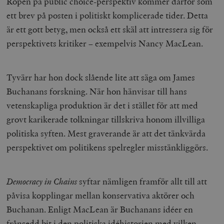
Ropen på public choice-perspektiv kommer därför som
ett brev på posten i politiskt komplicerade tider. Detta
är ett gott betyg, men också ett skäl att intressera sig för
perspektivets kritiker – exempelvis Nancy MacLean.
Tyvärr har hon dock slående lite att säga om James
Buchanans forskning. När hon hänvisar till hans
vetenskapliga produktion är det i stället för att med
grovt karikerade tolkningar tillskriva honom illvilliga
politiska syften. Mest graverande är att det tänkvärda
perspektivet om politikens spelregler misstänkliggörs.
Democracy in Chains
syftar nämligen framför allt till att
påvisa kopplingar mellan konservativa aktörer och
Buchanan. Enligt MacLean är Buchanans idéer en
frånsedd bit i den politiska idéhistorien med vilken