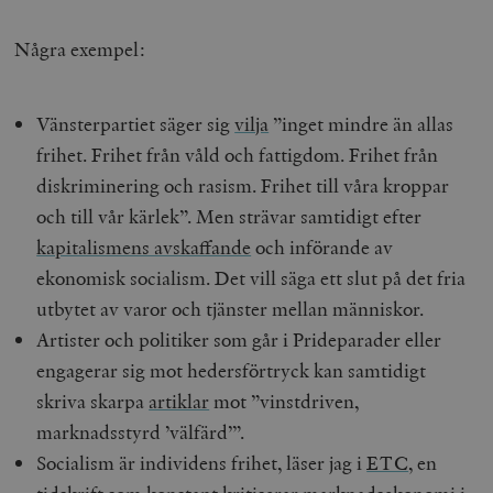
Några exempel:
Vänsterpartiet säger sig
vilja
”inget mindre än allas
frihet. Frihet från våld och fattigdom. Frihet från
diskriminering och rasism. Frihet till våra kroppar
och till vår kärlek”. Men strävar samtidigt efter
kapitalismens avskaffande
och införande av
ekonomisk socialism. Det vill säga ett slut på det fria
utbytet av varor och tjänster mellan människor.
Artister och politiker som går i Prideparader eller
engagerar sig mot hedersförtryck kan samtidigt
skriva skarpa
artiklar
mot ”vinstdriven,
marknadsstyrd ’välfärd’”.
Socialism är individens frihet, läser jag i
ETC
, en