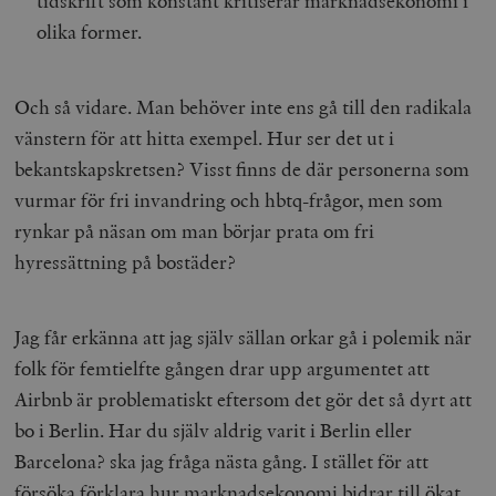
tidskrift som konstant kritiserar marknadsekonomi i
olika former.
Och så vidare. Man behöver inte ens gå till den radikala
vänstern för att hitta exempel. Hur ser det ut i
bekantskapskretsen? Visst finns de där personerna som
vurmar för fri invandring och hbtq-frågor, men som
rynkar på näsan om man börjar prata om fri
hyressättning på bostäder?
Jag får erkänna att jag själv sällan orkar gå i polemik när
folk för femtielfte gången drar upp argumentet att
Airbnb är problematiskt eftersom det gör det så dyrt att
bo i Berlin. Har du själv aldrig varit i Berlin eller
Barcelona? ska jag fråga nästa gång. I stället för att
försöka förklara hur marknadsekonomi bidrar till ökat