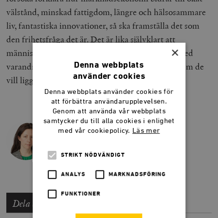
välstånd, minskad fattigdom, längre och hälsosammare
liv, fantastiska innovationer, så ska framställa det som
den frihetsfråga det är. Det är lika självklart att
×
människor fritt ska få utbyta varor och tjänster med
Denna webbplats
varandra som att de får välja var de vill bo eller vem de
använder cookies
vill ligga med.
Denna webbplats använder cookies för
att förbättra användarupplevelsen.
Genom att använda vår webbplats
samtycker du till alla cookies i enlighet
med vår cookiepolicy.
Läs mer
MARIA ERIKSSON
Maria Eriksson är frilansskribent.
STRIKT NÖDVÄNDIGT
ANALYS
MARKNADSFÖRING
FUNKTIONER
Dela artikeln