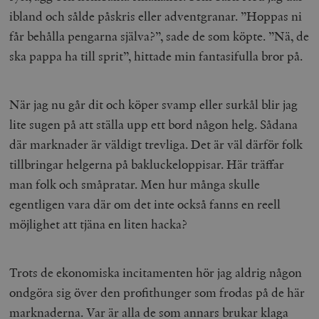
ibland och sålde påskris eller adventgranar. ”Hoppas ni
får behålla pengarna själva?”, sade de som köpte. ”Nä, de
ska pappa ha till sprit”, hittade min fantasifulla bror på.
När jag nu går dit och köper svamp eller surkål blir jag
lite sugen på att ställa upp ett bord någon helg. Sådana
där marknader är väldigt trevliga. Det är väl därför folk
tillbringar helgerna på bakluckeloppisar. Här träffar
man folk och småpratar. Men hur många skulle
egentligen vara där om det inte också fanns en reell
möjlighet att tjäna en liten hacka?
Trots de ekonomiska incitamenten hör jag aldrig någon
ondgöra sig över den profithunger som frodas på de här
marknaderna. Var är alla de som annars brukar klaga