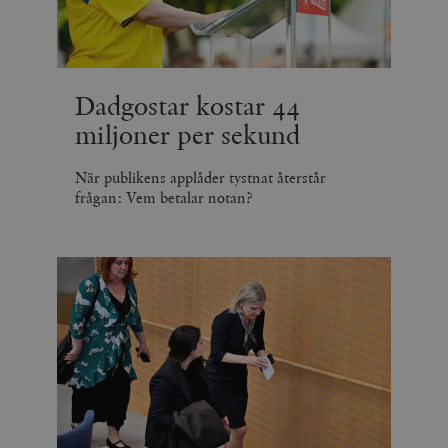
minuter
Dadgostar kostar 44
miljoner per sekund
När publikens applåder tystnat återstår
frågan: Vem betalar notan?