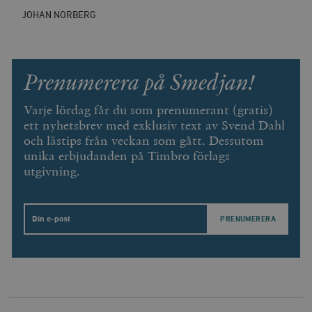
Inc.
m
.vimeo.com
JOHAN NORBERG
Prenumerera på Smedjan!
Varje lördag får du som prenumerant (gratis)
ett nyhetsbrev med exklusiv text av Svend Dahl
och lästips från veckan som gått. Dessutom
unika erbjudanden på Timbro förlags
utgivning.
Leverantör
Namn
Utgång
B
/ Domän
Leverantör /
Email
Namn
Utgång
Beskrivning
_ga
Google LLC
1 år 1
D
Domän
.timbro.se
månad
a
U
YSC
Google LLC
Session
Denna cookie 
e
.youtube.com
av YouTube fö
G
spåra visning
a
inbäddade vi
a
u
VISITOR_INFO1_LIVE
Google LLC
6
Denna cookie 
t
.youtube.com
månader
av Youtube fö