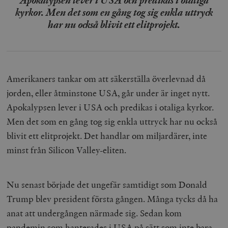
Apokalypsen lever i USA och predikas i otaliga
kyrkor. Men det som en gång tog sig enkla uttryck
har nu också blivit ett elitprojekt.
Amerikaners tankar om att säkerställa överlevnad då
jorden, eller åtminstone USA, går under är inget nytt.
Apokalypsen lever i USA och predikas i otaliga kyrkor.
Men det som en gång tog sig enkla uttryck har nu också
blivit ett elitprojekt. Det handlar om miljardärer, inte
minst från Silicon Valley-eliten.
Nu senast började det ungefär samtidigt som Donald
Trump blev president första gången. Många tycks då ha
anat att undergången närmade sig. Sedan kom
pandemin som hanterades i USA på sätt som inte bara