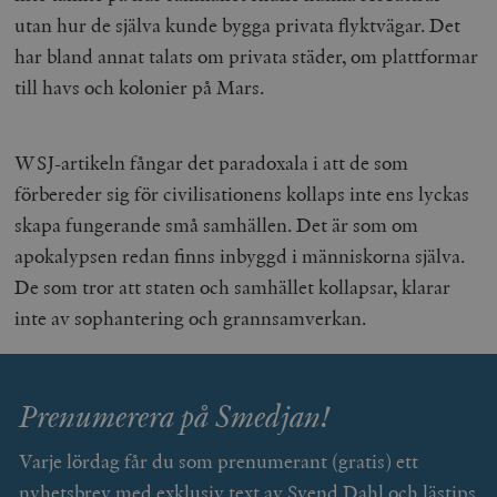
utan hur de själva kunde bygga privata flyktvägar. Det
har bland annat talats om privata städer, om plattformar
till havs och kolonier på Mars.
WSJ-artikeln fångar det paradoxala i att de som
förbereder sig för civilisationens kollaps inte ens lyckas
skapa fungerande små samhällen. Det är som om
apokalypsen redan finns inbyggd i människorna själva.
De som tror att staten och samhället kollapsar, klarar
inte av sophantering och grannsamverkan.
Prenumerera på Smedjan!
Varje lördag får du som prenumerant (gratis) ett
nyhetsbrev med exklusiv text av Svend Dahl och lästips