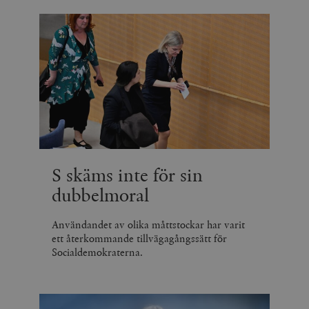
S skäms inte för sin
dubbelmoral
Användandet av olika måttstockar har varit
ett återkommande tillvägagångssätt för
Socialdemokraterna.