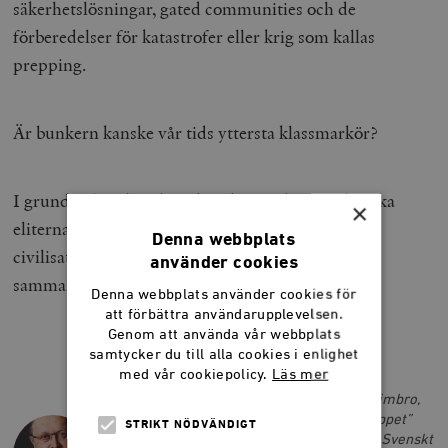
säkerhetslösningar, gated communities och de
förberedelser för katastrofer eller krig som kallas
prepping.
Är bunkern kanske vår tids yttersta klassmarkör?
I grunden handlar detta kanske om de amerikanska
×
eliternas bristande förtroende för den egna
Denna webbplats
civilisationen – och ytterst om den sociala
använder cookies
sammanhållningens upplösning.
Denna webbplats använder cookies för
att förbättra användarupplevelsen.
Genom att använda vår webbplats
samtycker du till alla cookies i enlighet
med vår cookiepolicy.
Läs mer
JANERIK LARSSON
Rådgivare på Stiftelsen Fritt Näringsliv Timbro,
journalist och författare till ”Det långa loppet”
STRIKT NÖDVÄNDIGT
(2021) och andra böcker samt vice VD på Svenskt