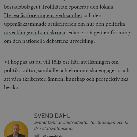
bostadsbolaget i Trollhättan
sponsrar den lokala
Hyresgästföreningens verksamhet
och den
uppmärksammade artikelserien om hur den
politiska
utvecklingen i Landskrona
sedan 2006 gett en föraning
om den nationella debattens utveckling.
_hjAbsoluteSessionInProgress
Hotjar Ltd
.timbro.se
m
Vi hoppas att du vill följa oss här, att läsningen om
politik, kultur, samhälle och ekonomi ska engagera, och
att våra skribenter, ämnen, kunskap och perspektiv ska
berika.
__cf_bm
Cloudflare
Inc.
m
SVEND DAHL
.vimeo.com
Svend Dahl är chefredaktör för Smedjan och fil
dr i statsvetenskap.
@svenddahl