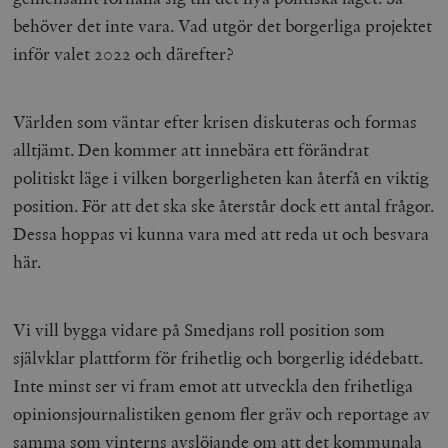
behöver det inte vara. Vad utgör det borgerliga projektet
inför valet 2022 och därefter?
_hjFirstSeen
Hotjar Ltd
.timbro.se
m
Världen som väntar efter krisen diskuteras och formas
alltjämt. Den kommer att innebära ett förändrat
politiskt läge i vilken borgerligheten kan återfå en viktig
position. För att det ska ske återstår dock ett antal frågor.
Dessa hoppas vi kunna vara med att reda ut och besvara
woocommerce_items_in_cart
Automattic
S
här.
Inc.
timbro.se
Vi vill bygga vidare på Smedjans roll position som
wp_woocommerce_session_[abcdef0123456789]
timbro.se
2
självklar plattform för frihetlig och borgerlig idédebatt.
{32}
Inte minst ser vi fram emot att utveckla den frihetliga
__cf_bm
Cloudflare
Inc.
m
opinionsjournalistiken genom fler gräv och reportage av
.myfonts.net
samma som vinterns avslöjande om att det kommunala