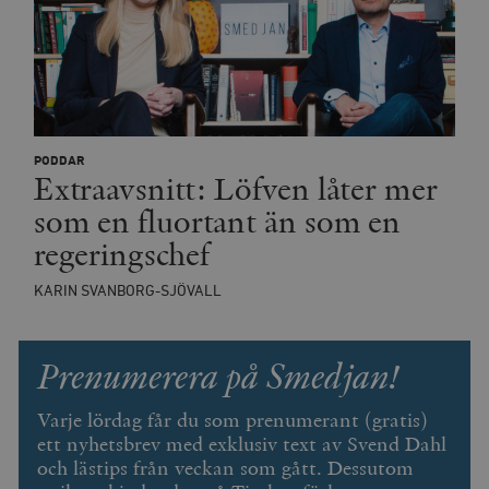
_hjSession_675006
.timbro.se
30
minuter
PODDAR
Extraavsnitt: Löfven låter mer
som en fluortant än som en
regeringschef
KARIN SVANBORG-SJÖVALL
Prenumerera på Smedjan!
Varje lördag får du som prenumerant (gratis)
ett nyhetsbrev med exklusiv text av Svend Dahl
och lästips från veckan som gått. Dessutom