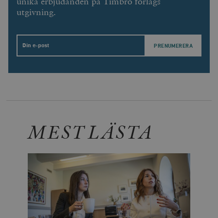
unika erbjudanden på Timbro förlags
utgivning.
Email
MEST LÄSTA