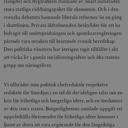
stängdes och flygtrafiken stannade av. Snart initierades
stora statliga räddningspaket för ekonomin. Och i den
svenska debatten hamnade liberala reformer än en gång
i skottlinjen. Privata äldreboenden beskylldes för att ha
bidragit till smittspridningen och apoteksavregleringen
påstods vara orsaken till bristande svensk beredskap.
Den politiska vänstern har återigen tagit tillfället i akt
att väcka liv i gamla socialiseringsidéer och öka statens
grepp om näringslivet.
Vi tillträder som politisk chefredaktör respektive
redaktör för Smedjan i en tid då det ideligen talas om en
kris för frihetliga och borgerliga idéer, och en återkomst
av den stora staten. Borgerlighetens samlade uppgift att
upprätthålla förtroendet för frihetliga idéer kommer i
ljuset av detta att vara avgörande för den långsiktiga