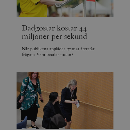
Dadgostar kostar 44
miljoner per sekund
När publikens applåder tystnat återstår
frågan: Vem betalar notan?