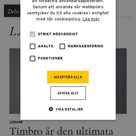
att förbättra användarupplevelsen.
Genom att använda vår webbplats
Dela artikeln
samtycker du till alla cookies i enlighet
med vår cookiepolicy.
Läs mer
LÄS MER
STRIKT NÖDVÄNDIGT
ANALYS
MARKNADSFÖRING
FUNKTIONER
ACCEPTERA ALLA
AVVISA ALLT
VISA DETALJER
LEDARE
Timbro är den ultimata
Strikt nödvändigt
Analys