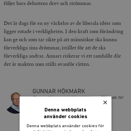
följer bara debattens drev och strömmar.
Det är dags för en ny väckelse av de liberala idéer som
ligger rotade i verkligheten. I den kraft som förändring
kan ge och som tar sikte på att människor ska kunna
förverkliga sina drömmar, istället för att de ska
förverkliga andras. Annars riskerar vi ett samhälle där
det är makten som ställs ovanför rätten.
GUNNAR HÖKMARK
Gunnar Hökmark är bland annat ordförande för
×
tankesmedjan Frivärld och tidigare
Europaparlamentariker för Moderaterna.
Denna webbplats
använder cookies
Denna webbplats använder cookies för