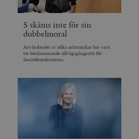
S skäms inte för sin
dubbelmoral
Användandet av olika måttstockar har varit
ett återkommande tillvägagångssätt för
Socialdemokraterna.