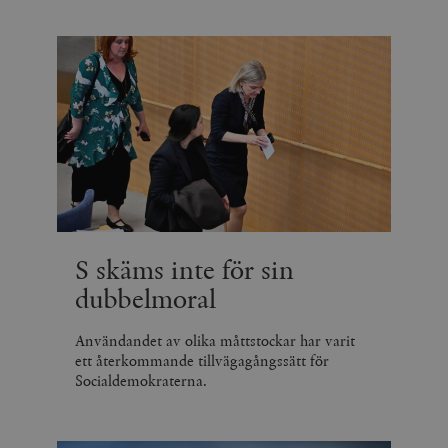
S skäms inte för sin
dubbelmoral
Användandet av olika måttstockar har varit
ett återkommande tillvägagångssätt för
Socialdemokraterna.