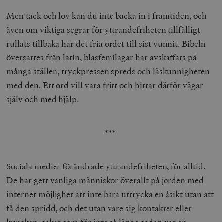
Men tack och lov kan du inte backa in i framtiden, och
även om viktiga segrar för yttrandefriheten tillfälligt
rullats tillbaka har det fria ordet till sist vunnit. Bibeln
översattes från latin, blasfemilagar har avskaffats på
många ställen, tryckpressen spreds och läskunnigheten
med den. Ett ord vill vara fritt och hittar därför vägar
själv och med hjälp.
***
Sociala medier förändrade yttrandefriheten, för alltid.
De har gett vanliga människor överallt på jorden med
internet möjlighet att inte bara uttrycka en åsikt utan att
få den spridd, och det utan vare sig kontakter eller
kunskap, saker som för inte så länge sedan var en