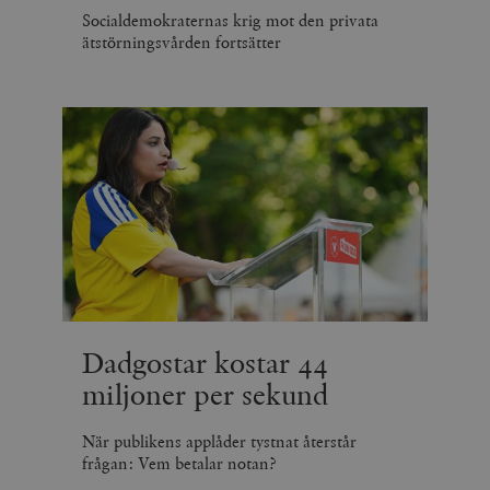
Socialdemokraternas krig mot den privata
ätstörningsvården fortsätter
Dadgostar kostar 44
miljoner per sekund
När publikens applåder tystnat återstår
frågan: Vem betalar notan?