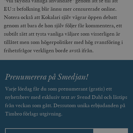
”vill skydda vanliga användare” genom att se till att
wp_woocommerce_session_[abcdef0123456789]
timbro.se
2
EU:s befolkning blir ännu mer censurerade online.
{32}
Notera också att Kokalari själv vägrar öppen debatt
__cf_bm
Cloudflare
Inc.
m
genom att bara de hon själv följer får kommentera, ett
.myfonts.net
subtilt sätt att tysta vanliga väljare som visserligen är
tillåtet men som högerpolitiker med hög svansföring i
frihetsfrågor verkligen borde avstå ifrån.
Prenumerera på Smedjan!
_hjAbsoluteSessionInProgress
Hotjar Ltd
.timbro.se
m
Varje lördag får du som prenumerant (gratis) ett
nyhetsbrev med exklusiv text av Svend Dahl och lästips
från veckan som gått. Dessutom unika erbjudanden på
Timbro förlags utgivning.