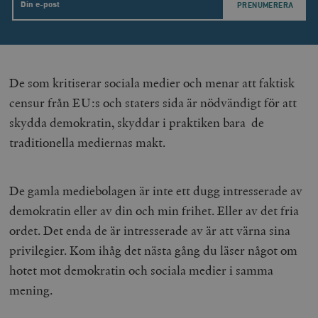
Email
__cf_bm
Cloudflare
Inc.
m
.vimeo.com
De som kritiserar sociala medier och menar att faktisk
censur från EU:s och staters sida är nödvändigt för att
skydda demokratin, skyddar i praktiken bara de
traditionella mediernas makt.
De gamla mediebolagen är inte ett dugg intresserade av
demokratin eller av din och min frihet. Eller av det fria
Leverantör
ordet. Det enda de är intresserade av är att värna sina
Namn
Utgång
B
/ Domän
Leverantör /
privilegier. Kom ihåg det nästa gång du läser något om
Namn
Utgång
Beskrivning
_ga
Google LLC
1 år 1
D
Domän
.timbro.se
månad
a
hotet mot demokratin och sociala medier i samma
U
YSC
Google LLC
Session
Denna cookie 
e
.youtube.com
av YouTube fö
mening.
G
spåra visning
a
inbäddade vi
a