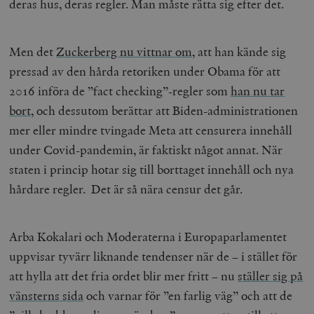
deras hus, deras regler. Man måste rätta sig efter det.
Leverantör
Namn
U
/ Domän
Men det
Zuckerberg nu vittnar om
, att han kände sig
woocommerce_cart_hash
Automattic
S
Inc.
pressad av den hårda retoriken under Obama för att
timbro.se
2016 införa de ”fact checking”-regler som
han nu tar
bort
, och dessutom berättar att Biden-administrationen
_hjFirstSeen
Hotjar Ltd
mer eller mindre tvingade Meta att censurera innehåll
.timbro.se
m
under Covid-pandemin, är faktiskt något annat. När
staten i princip hotar sig till borttaget innehåll och nya
hårdare regler. Det är så nära censur det går.
Arba Kokalari och Moderaterna i Europaparlamentet
uppvisar tyvärr liknande tendenser när de – i stället för
woocommerce_items_in_cart
Automattic
S
Inc.
att hylla att det fria ordet blir mer fritt – nu
ställer sig på
timbro.se
vänsterns sida
och varnar för ”en farlig väg” och att de