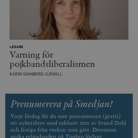
_hjFirstSeen
Hotjar Ltd
.timbro.se
m
LEDARE
Varning för
pojkbandsliberalismen
woocommerce_items_in_cart
Automattic
S
Inc.
KARIN SVANBORG-SJÖVALL
timbro.se
wp_woocommerce_session_[abcdef0123456789]
timbro.se
2
Prenumerera på Smedjan!
{32}
__cf_bm
Cloudflare
Varje lördag får du som prenumerant (gratis)
Inc.
m
.myfonts.net
ett nyhetsbrev med exklusiv text av Svend Dahl
och lästips från veckan som gått. Dessutom
unika erbjudanden på Timbro förlags