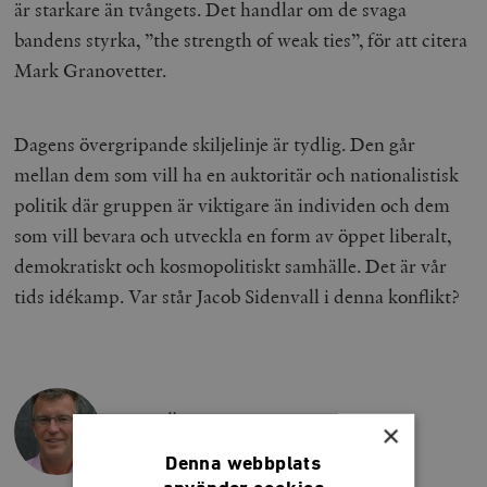
är starkare än tvångets. Det handlar om de svaga
bandens styrka, ”the strength of weak ties”, för att citera
Mark Granovetter.
Dagens övergripande skiljelinje är tydlig. Den går
mellan dem som vill ha en auktoritär och nationalistisk
politik där gruppen är viktigare än individen och dem
som vill bevara och utveckla en form av öppet liberalt,
demokratiskt och kosmopolitiskt samhälle. Det är vår
tids idékamp. Var står Jacob Sidenvall i denna konflikt?
ULF ÖFVERBERG
×
Denna webbplats