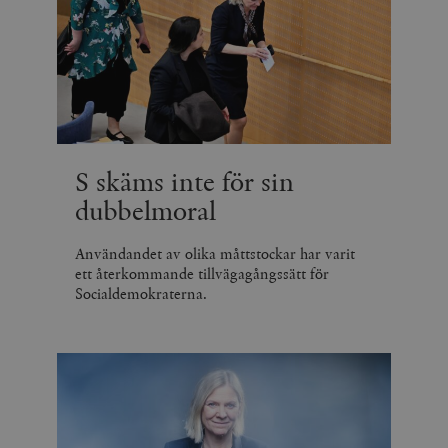
S skäms inte för sin
dubbelmoral
Användandet av olika måttstockar har varit
ett återkommande tillvägagångssätt för
Socialdemokraterna.