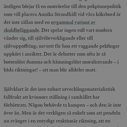
äntligen börjar få en motrörelse till den pekpinnepolitik
som vill placera Annika Strandhäll vid våra köksbord är
det inte sällan med en
nygammal variant av
skuldbeläggande
. Det spelar ingen roll vart modern
vänder sig, till självförverkligande eller till
självuppoffring; oavsett får hon ett vaggande pekfinger
uppkört i ansiktet. Det är debatter som ofta är så
bottenlöst dumma och hämningslöst moraliserande – i
båda riktningar! – att man blir alldeles matt.
Självklart är det inte enbart utvecklingsmaterialistisk
fallfrukt att kvinnors ställning i samhället har
förbättrats. Någon behövde ta kampen – och den är inte
över än. Men är det verkligen så enkelt som att pendeln
nu svänger i en entydigt reaktionär riktning, att en