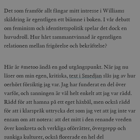
Det som framför allt fångar mitt intresse i Williams
skildring är egentligen ett biämne i boken. I vår debatt
om feminism och identitetspolitik spelar det dock en
huvudroll. Hur hårt sammantvinnad är egentligen
relationen mellan frigörelse och bekräftelse?
Här är #metoo ändå en god utgångspunkt. När jag nu
läser om min egen, kritiska,
text i Smedjan
slås jag av hur
oerhört försiktig jag var. Jag har funderat en del över
varför, och sanningen är väl helt enkelt att jag var rädd.
Rädd för att hamna på ett eget häxbål, men också rädd
för att i klarspråk uttrycka det som jag vet att jag inte var
ensam om att notera: att det mitt i den renande vreden
över konkreta och verkliga oförrätter, övergrepp och
sunkiga kulturer, också florerade en hel del