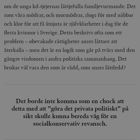
Inc.
m
om de unga kd-tjejernas lättjefulla familjevurmande. Det
.vimeo.com
som våra mödrar, och mormödrar, slogs för med näbbar
och klor för att få åtnjuta är självklarheter i dag för de
flesta kvinnor i Sverige. Detta beskrivs ofta som ett
problem – obevakade rättigheter anses lättare att
återkalla – men det är en logik som går på tvärs med den
gängse visdomen i andra politiska sammanhang. Det
brukar väl vara den som är rädd, som anses lättledd?
Leverantör
Namn
Utgång
B
/ Domän
Leverantör /
Det borde inte komma som en chock att
Namn
Utgång
Beskrivning
_ga
Google LLC
1 år 1
D
Domän
.timbro.se
månad
a
detta med att ”göra det privata politiskt” på
U
YSC
Google LLC
Session
Denna cookie 
sikt skulle kunna bereda väg för en
e
.youtube.com
av YouTube fö
G
spåra visning
socialkonservativ revansch.
a
inbäddade vi
a
u
VISITOR_INFO1_LIVE
Google LLC
6
Denna cookie 
t
.youtube.com
månader
av Youtube fö
g