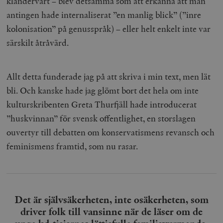
klandervärt – blev detsamma som att erkänna att man
antingen hade internaliserat ”en manlig blick” (”inre
kolonisation” på genusspråk) – eller helt enkelt inte var
särskilt åtråvärd.
Allt detta funderade jag på att skriva i min text, men lät
bli. Och kanske hade jag glömt bort det hela om inte
kulturskribenten Greta Thurfjäll hade introducerat
”huskvinnan”
för svensk offentlighet, en storslagen
ouvertyr till debatten om konservatismens revansch och
feminismens framtid, som nu rasar.
Det är självsäkerheten, inte osäkerheten, som
driver folk till vansinne när de läser om de