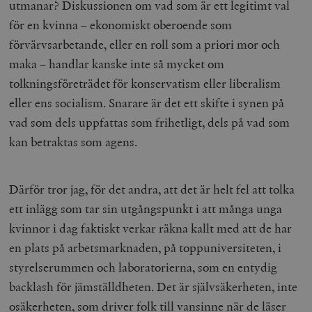
utmanar? Diskussionen om vad som är ett legitimt val
__cf_bm
Cloudflare
för en kvinna – ekonomiskt oberoende som
Inc.
m
.myfonts.net
förvärvsarbetande, eller en roll som a priori mor och
maka – handlar kanske inte så mycket om
tolkningsföreträdet för konservatism eller liberalism
eller ens socialism. Snarare är det ett skifte i synen på
vad som dels uppfattas som
frihetligt
, dels på vad som
kan betraktas som
agens
.
_hjAbsoluteSessionInProgress
Hotjar Ltd
.timbro.se
m
Därför tror jag, för det andra, att det är helt fel att tolka
ett inlägg som tar sin utgångspunkt i att många unga
kvinnor i dag faktiskt verkar räkna kallt med att de har
en plats på arbetsmarknaden, på toppuniversiteten, i
styrelserummen och laboratorierna, som en entydig
backlash för jämställdheten. Det är självsäkerheten, inte
osäkerheten, som driver folk till vansinne när de läser
__cf_bm
Cloudflare