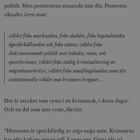
politik. Men protesterna stannade inte där. Protesten
riktades även mot:
våldet från marknaden, från skulder, från kapitalistiska
ägarförhållanden och från staten; våldet från
diskriminerande politik mot lesbiska, trans, och
queerkvinnor, våldet från statlig kriminalisering av
migrationsrörelser, våldet från massfängslanden samt det
institutionella våldet mot kvinnors kroppar…
Det är mycket som ryms i en kvinnosak, i dessa dagar.
Och en del som inte ryms, förstås.
”Historien är sprickfärdig av arga unga män. Kvinnorna
har ofta haft en annan roll. Lugna ner. Gjuta olja på