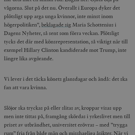
vågorna. Slut på det nu. Överallt i Europa dyker det
plötsligt upp arga unga kvinnor, inte minst inom
högerpolitiken”,
beklagade sig
Maria Schottenius
i
Dagens Nyheter, så sent som förra veckan. Plötsligt
tycks det där med könsrepresentation, så viktigt när till
exempel Hillary Clinton kandiderade mot Trump, inte
längre lika avgörande.
Vi lever i det täcka könets glansdagar och ändå: det ska
fan att vara kvinna.
Slöjor ska tryckas på eller slitas av, kroppar visas upp
men inte tittas på, framgång skördas i yrkeslivet men till
priset av utbrändhet, universitet erövras – med ”trygga
rum” fria från både män och misshagliga åsikter. När vi