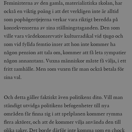
b
Feministerna av den gamla, materialistiska skolan, har
vuid
Vimeo.com
1 år 1
Dessa kakor 
också en viktig poäng i att det verkligen inte är alltid
_hjSessionUser_675006
.timbro.se
1 år
Inc.
månad
av Vimeo-
.vimeo.com
videospelare
som pophögertjejerna verkar vara riktigt beredda på
_hjIncludedInSessionSample_675006
.timbro.se
2
webbplatser.
minuter
konsekvenserna av sina ställningstaganden. Den som
_hjSession_675006
.timbro.se
30
ville vara värdekonservativ kulturradikal vid tjugo och
minuter
som vid fyllda femtio inser att hon inte kommer ha
någon pension att tala om, kommer att få leta sympatier
någon annanstans. Vuxna människor måste få välja, i ett
fritt samhälle. Men som vuxen får man också betala för
sina val.
Och detta gäller faktiskt även politikens dito. Vill man
ständigt utvidga politikens befogenheter till nya
områden får finna sig i att spelplanen kommer rymma
flera aktörer, och att de kommer vilja använda den till
olika saker. Det borde därför inte komma som en chock