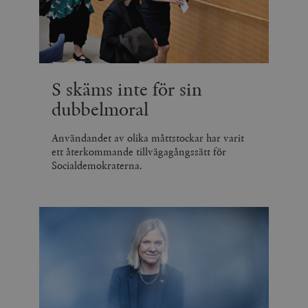
S skäms inte för sin
dubbelmoral
Användandet av olika måttstockar har varit
ett återkommande tillvägagångssätt för
Socialdemokraterna.