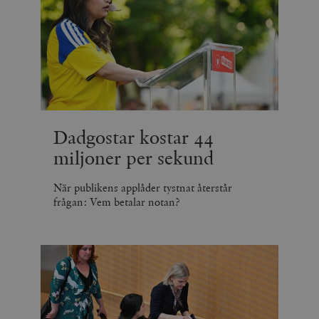
Dadgostar kostar 44
miljoner per sekund
När publikens applåder tystnat återstår
frågan: Vem betalar notan?