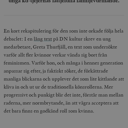
unga kd-tjejernas lättjefulla familjevurmande.
En kort rekapitulering för den som inte orkade följa hela
debaclet: I en
lång text
på DN kultur skrev en ung
medarbetare, Greta Thurfjäll, en text som undersökte
varför allt fler kvinnor verkar vända sig bort från
feminismen. Varför hon, och många i hennes generation
anpassar sig efter, ja faktiskt söker, de förkättrade
manliga blickarna och upplever det som lite kittlande att
kliva in och ut ur de traditionella könsrollerna. Mer
progressivt och punkigt blir det inte, förstår man mellan
raderna, mer
normbrytande
, än att vägra acceptera att
det bara finns en godkänd roll som kvinna.