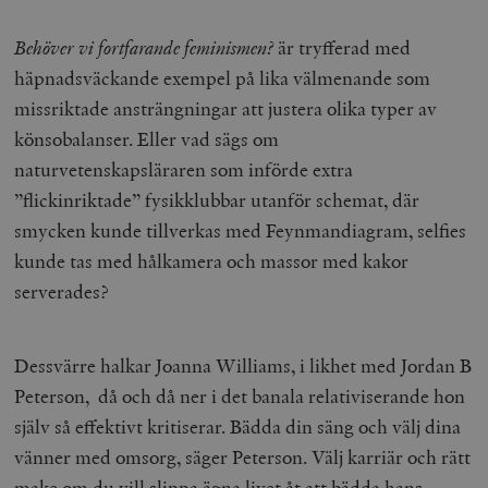
Behöver vi fortfarande feminismen?
är tryfferad med
häpnadsväckande exempel på lika välmenande som
missriktade ansträngningar att justera olika typer av
könsobalanser. Eller vad sägs om
naturvetenskapsläraren som införde extra
”flickinriktade” fysikklubbar utanför schemat, där
smycken kunde tillverkas med Feynmandiagram, selfies
kunde tas med hålkamera och massor med kakor
serverades?
Dessvärre halkar Joanna Williams, i likhet med Jordan B
Peterson, då och då ner i det banala relativiserande hon
själv så effektivt kritiserar. Bädda din säng och välj dina
vänner med omsorg, säger Peterson. Välj karriär och rätt
make om du vill slippa ägna livet åt att bädda hans,