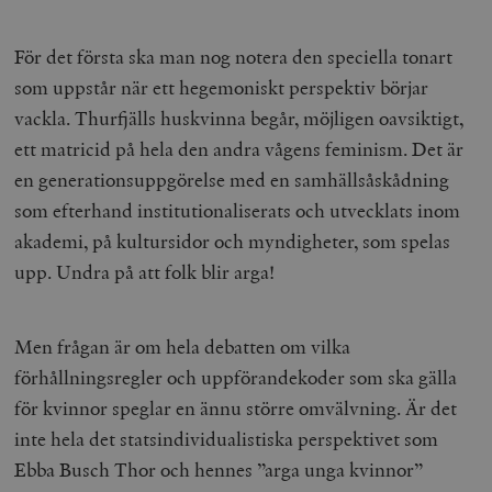
/ Domän
woocommerce_cart_hash
Automattic
S
För det första ska man nog notera den speciella tonart
Inc.
timbro.se
som uppstår när ett hegemoniskt perspektiv börjar
vackla. Thurfjälls huskvinna begår, möjligen oavsiktigt,
ett matricid på hela den andra vågens feminism. Det är
_hjFirstSeen
Hotjar Ltd
.timbro.se
m
en generationsuppgörelse med en samhällsåskådning
som efterhand institutionaliserats och utvecklats inom
akademi, på kultursidor och myndigheter, som spelas
upp. Undra på att folk blir arga!
Men frågan är om hela debatten om vilka
woocommerce_items_in_cart
Automattic
S
förhållningsregler och uppförandekoder som ska gälla
Inc.
timbro.se
för kvinnor speglar en ännu större omvälvning. Är det
inte hela det statsindividualistiska perspektivet som
Ebba Busch Thor och hennes ”arga unga kvinnor”
wp_woocommerce_session_[abcdef0123456789]
timbro.se
2
{32}