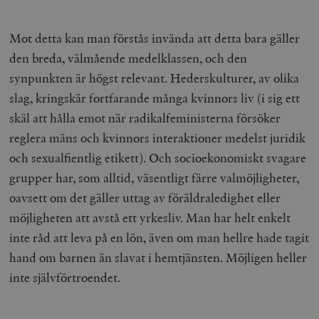
hålla reda på
k
användarinst
i
för Youtube-v
w
inbäddade i
Mot detta kan man förstås invända att detta bara gäller
a
webbplatser;
s
också avgör
den breda, välmående medelklassen, och den
f
webbplatsbe
w
använder den
synpunkten är högst relevant. Hederskulturer, av olika
eller gamla 
_gid
Google LLC
1 dag
D
av Youtube-
slag, kringskär fortfarande många kvinnors liv (i sig ett
.timbro.se
G
gränssnittet.
o
skäl att hålla emot när radikalfeministerna försöker
v
mailchimp_landing_site
Mailchimp
28 dagar
o
reglera mäns och kvinnors interaktioner medelst juridik
timbro.se
o
och sexualfientlig etikett). Och socioekonomiskt svagare
__cf_bm
Cloudflare
30
Denna cookie
_gat_UA-19195086-1
.timbro.se
54
D
Inc.
minuter
för att skilja
sekunder
c
grupper har, som alltid, väsentligt färre valmöjligheter,
.podbean.com
människor oc
G
Detta är förd
m
oavsett om det gäller uttag av föräldraledighet eller
för webbplat
i
att göra gilti
i
möjligheten att avstå ett yrkesliv. Man har helt enkelt
rapporter o
e
användningen
si
inte råd att leva på en lön, även om man hellre hade tagit
deras webbpl
_
a
hand om barnen än slavat i hemtjänsten. Möjligen heller
_fbp
Meta
3
Används av F
s
Platform Inc.
månader
för att lever
p
inte självförtroendet.
.timbro.se
serie
t
reklamproduk
såsom realti
_ga_YBG49SLCTY
.timbro.se
1 år 1
D
från
månad
G
tredjepartsa