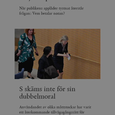
När publikens applåder tystnat återstår
frågan: Vem betalar notan?
S skäms inte för sin
dubbelmoral
Användandet av olika måttstockar har varit
ett återkommande tillvägagångssätt för