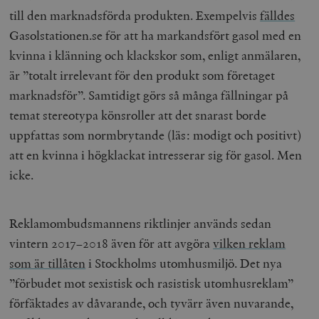
till den marknadsförda produkten. Exempelvis
fälldes
Gasolstationen.se för att ha markandsfört gasol med en
kvinna i klänning och klackskor som, enligt anmälaren,
är ”totalt irrelevant för den produkt som företaget
marknadsför”. Samtidigt görs så många fällningar på
temat stereotypa könsroller att det snarast borde
uppfattas som normbrytande (läs: modigt och positivt)
att en kvinna i högklackat intresserar sig för gasol. Men
icke.
Reklamombudsmannens riktlinjer används sedan
vintern 2017–2018 även för att avgöra
vilken reklam
som är tillåten
i Stockholms utomhusmiljö. Det nya
”förbudet mot sexistisk och rasistisk utomhusreklam”
förfäktades av dåvarande, och tyvärr även nuvarande,