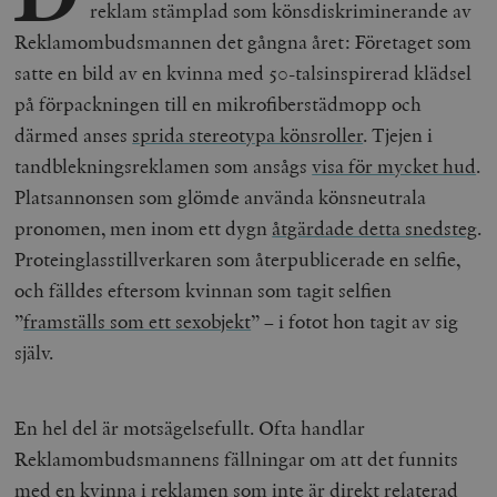
reklam stämplad som könsdiskriminerande av
Reklamombudsmannen det gångna året: Företaget som
satte en bild av en kvinna med 50-talsinspirerad klädsel
på förpackningen till en mikrofiberstädmopp och
därmed anses
sprida stereotypa könsroller
. Tjejen i
tandblekningsreklamen som ansågs
visa för mycket hud
.
Platsannonsen som glömde använda könsneutrala
pronomen, men inom ett dygn
åtgärdade detta snedsteg
.
Proteinglasstillverkaren som återpublicerade en selfie,
och fälldes eftersom kvinnan som tagit selfien
”
framställs som ett sexobjekt
” – i fotot hon tagit av sig
själv.
En hel del är motsägelsefullt. Ofta handlar
Reklamombudsmannens fällningar om att det funnits
med en kvinna i reklamen som inte är direkt relaterad