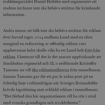
trafikborgarrådet Daniel Helldén med argumentet att
stadens invånare inte ska behöva utsättas för kränkande
information.
Andra menar att folk inte ska behöva utsättas för reklam
över huvud taget. 2014 undkom Lund med en rösts
marginal en reducering av offentlig reklam vars
upphovsman helst skulle vilja ha ett Lund helt
fritt från
reklam
. I kontrast till det är det snarast uppfriskande att
Stockholms regionråd och SL:s ordförande Kristoffer
Tamsons nu vill
öka reklamintäkterna
från tunnelbanan.
Samme Tamsons gav för ett par år sedan prov på en
frihetlig linje i reklamfrågan när Sveriges Kvinnolobby
krävde lagstiftning mot avklädd reklam i tunnelbanan:
”Det förbud den här organisationen vill ha står i strid
med svenska grundlagen och tryckfriheten.”