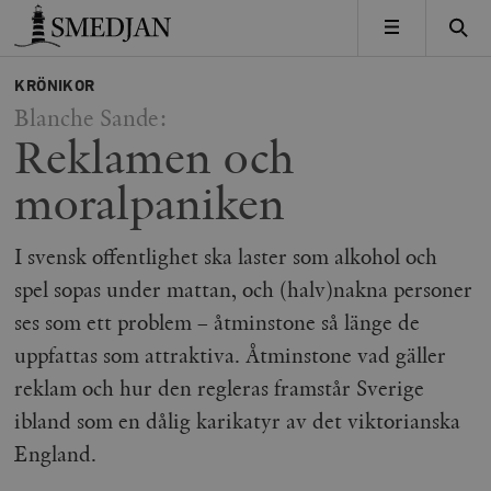
Timbro
MENY
KRÖNIKOR
Blanche Sande:
Reklamen och
moralpaniken
I svensk offentlighet ska laster som alkohol och
spel sopas under mattan, och (halv)nakna personer
ses som ett problem – åtminstone så länge de
uppfattas som attraktiva. Åtminstone vad gäller
reklam och hur den regleras framstår Sverige
ibland som en dålig karikatyr av det viktorianska
England.