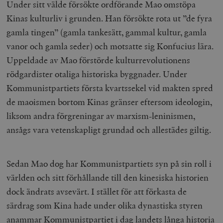
Under sitt välde försökte ordförande Mao omstöpa
Kinas kulturliv i grunden. Han försökte rota ut ”de fyra
gamla tingen” (gamla tankesätt, gammal kultur, gamla
vanor och gamla seder) och motsatte sig Konfucius lära.
Uppeldade av Mao förstörde kulturrevolutionens
rödgardister otaliga historiska byggnader. Under
Kommunistpartiets första kvartssekel vid makten spred
de maoismen bortom Kinas gränser eftersom ideologin,
liksom andra förgreningar av marxism-leninismen,
ansågs vara vetenskapligt grundad och allestädes giltig.
Sedan Mao dog har Kommunistpartiets syn på sin roll i
världen och sitt förhållande till den kinesiska historien
dock ändrats avsevärt. I stället för att förkasta de
särdrag som Kina hade under olika dynastiska styren
anammar Kommunistpartiet i dag landets långa historia