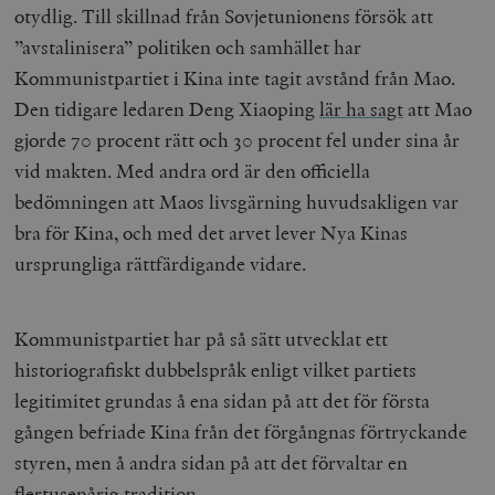
otydlig. Till skillnad från Sovjetunionens försök att
”avstalinisera” politiken och samhället har
Kommunistpartiet i Kina inte tagit avstånd från Mao.
Den tidigare ledaren Deng Xiaoping
lär ha sagt
att Mao
gjorde 70 procent rätt och 30 procent fel under sina år
vid makten. Med andra ord är den officiella
bedömningen att Maos livsgärning huvudsakligen var
bra för Kina, och med det arvet lever Nya Kinas
ursprungliga rättfärdigande vidare.
Kommunistpartiet har på så sätt utvecklat ett
historiografiskt dubbelspråk enligt vilket partiets
legitimitet grundas å ena sidan på att det för första
gången befriade Kina från det förgångnas förtryckande
styren, men å andra sidan på att det förvaltar en
flertusenårig tradition.