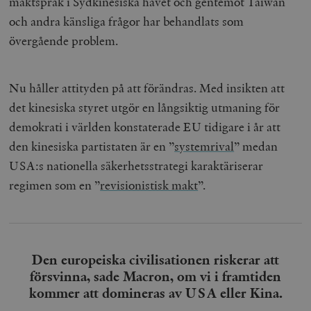
maktspråk i Sydkinesiska havet och gentemot Taiwan
hålla reda på
k
användarinst
och andra känsliga frågor har behandlats som
i
för Youtube-v
w
inbäddade i
övergående problem.
a
webbplatser;
s
också avgör
f
webbplatsbe
w
använder den
eller gamla 
Nu håller attityden på att förändras. Med insikten att
_gid
Google LLC
1 dag
D
av Youtube-
.timbro.se
G
gränssnittet.
det kinesiska styret utgör en långsiktig utmaning för
o
v
mailchimp_landing_site
Mailchimp
28 dagar
demokrati i världen konstaterade EU tidigare i år att
o
timbro.se
o
den kinesiska partistaten är en ”
systemrival
” medan
__cf_bm
Cloudflare
30
Denna cookie
_gat_UA-19195086-1
.timbro.se
54
D
Inc.
minuter
för att skilja
USA:s nationella säkerhetsstrategi karaktäriserar
sekunder
c
.podbean.com
människor oc
G
Detta är förd
regimen som en ”
revisionistisk makt
”.
m
för webbplat
i
att göra gilti
i
rapporter o
e
användningen
si
deras webbpl
_
a
_fbp
Meta
3
Används av F
s
Den europeiska civilisationen riskerar att
Platform Inc.
månader
för att lever
p
.timbro.se
serie
försvinna, sade Macron, om vi i framtiden
t
reklamproduk
såsom realti
kommer att domineras av USA eller Kina.
_ga_YBG49SLCTY
.timbro.se
1 år 1
D
från
månad
G
tredjepartsa