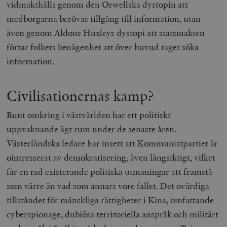
Inc.
m
vidmakthålls genom den Orwellska dystopin att
.vimeo.com
medborgarna berövas tillgång till information, utan
även genom Aldous Huxleys dystopi att statsmakten
förtar folkets benägenhet att över huvud taget söka
information.
Civilisationernas kamp?
Runt omkring i västvärlden har ett politiskt
uppvaknande ägt rum under de senaste åren.
Västerländska ledare har insett att Kommunistpartiet är
Leverantör
Namn
Utgång
B
/ Domän
ointresserat av demokratisering, även långsiktigt, vilket
Leverantör /
Namn
Utgång
Beskrivning
_ga
Google LLC
1 år 1
D
Domän
får en rad existerande politiska utmaningar att framstå
.timbro.se
månad
a
U
YSC
Google LLC
Session
Denna cookie 
som värre än vad som annars vore fallet. Det ovärdiga
e
.youtube.com
av YouTube fö
G
spåra visning
tillståndet för mänskliga rättigheter i Kina, omfattande
a
inbäddade vi
a
cyberspionage, dubiösa territoriella anspråk och militärt
u
VISITOR_INFO1_LIVE
Google LLC
6
Denna cookie 
t
.youtube.com
månader
av Youtube fö
g