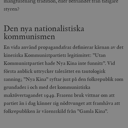
mångtusenårig tradition, eller befriandet från tidigare
styren?
Den nya nationalistiska
kommunismen
En vida använd propagandafras definierar kärnan av det
kinesiska Kommunistpartiets legitimitet: ”Utan
Kommunistpartiet hade Nya Kina inte funnits”. Vid
första anblick uttrycker talesättet en tautologisk
sanning; ”Nya Kina” syftar just på den folkrepublik som
grundades i och med det kommunistiska
maktövertagandet 1949. Frasens bruk vittnar om att
partiet än i dag känner sig nödtvunget att framhäva att
folkrepubliken är väsensskild från ”Gamla Kina”.