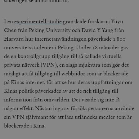
säkerligen se annorlunda ut.
/ Domän
woocommerce_cart_hash
Automattic
S
Inc.
I en
experimentell studie
granskade forskarna Yuyu
timbro.se
Chen från Peking University och David Y Yang från
Harvard hur internetanvändningen påverkade 1 800
_hjFirstSeen
Hotjar Ltd
universitetsstudenter i Peking. Under 18 månader gav
.timbro.se
m
de en kontrollgrupp tillgång till så kallade virtuella
privata nätverk (VPN), en slags mjukvara som gör det
möjligt att få tillgång till webbsidor som är blockerade
på Kinas internet, för att se hur deras uppfattningar om
Kinas politik påverkades av att de fick tillgång till
information från omvärlden. Det visade sig inte få
woocommerce_items_in_cart
Automattic
S
någon effekt. Nästan inga av försökspersonerna använde
Inc.
timbro.se
sin VPN självmant för att läsa utländska medier som är
blockerade i Kina.
wp_woocommerce_session_[abcdef0123456789]
timbro.se
2
{32}