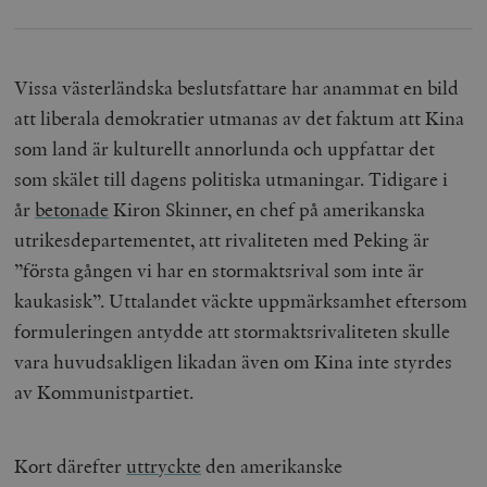
b
vuid
Vimeo.com
1 år 1
Dessa kakor 
_hjSessionUser_675006
.timbro.se
1 år
Inc.
månad
av Vimeo-
.vimeo.com
videospelare
_hjIncludedInSessionSample_675006
.timbro.se
2
webbplatser.
Vissa västerländska beslutsfattare har anammat en bild
minuter
att liberala demokratier utmanas av det faktum att Kina
_hjSession_675006
.timbro.se
30
minuter
som land är kulturellt annorlunda och uppfattar det
som skälet till dagens politiska utmaningar. Tidigare i
år
betonade
Kiron Skinner, en chef på amerikanska
utrikesdepartementet, att rivaliteten med Peking är
”första gången vi har en stormaktsrival som inte är
kaukasisk”. Uttalandet väckte uppmärksamhet eftersom
formuleringen antydde att stormaktsrivaliteten skulle
vara huvudsakligen likadan även om Kina inte styrdes
av Kommunistpartiet.
Kort därefter
uttryckte
den amerikanske