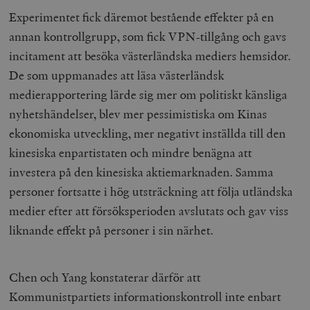
Experimentet fick däremot bestående effekter på en
__cf_bm
Cloudflare
Inc.
m
annan kontrollgrupp, som fick VPN-tillgång
och
gavs
.myfonts.net
incitament att besöka västerländska mediers hemsidor.
De som uppmanades att läsa västerländsk
medierapportering lärde sig mer om politiskt känsliga
nyhetshändelser, blev mer pessimistiska om Kinas
ekonomiska utveckling, mer negativt inställda till den
kinesiska enpartistaten och mindre benägna att
_hjAbsoluteSessionInProgress
Hotjar Ltd
investera på den kinesiska aktiemarknaden. Samma
.timbro.se
m
personer fortsatte i hög utsträckning att följa utländska
medier efter att försöksperioden avslutats och gav viss
liknande effekt på personer i sin närhet.
Chen och Yang konstaterar därför att
Kommunistpartiets informationskontroll inte enbart
__cf_bm
Cloudflare