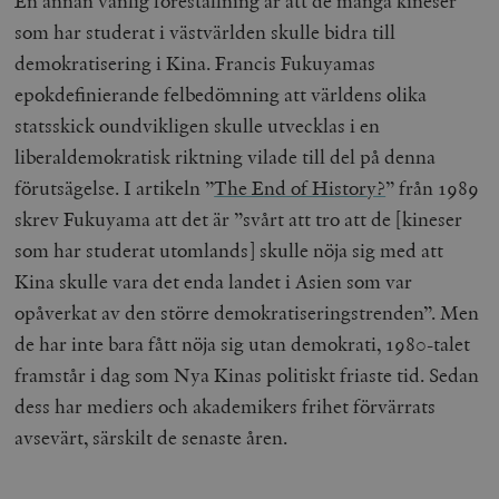
En annan vanlig föreställning är att de många kineser
som har studerat i västvärlden skulle bidra till
demokratisering i Kina. Francis Fukuyamas
epokdefinierande felbedömning att världens olika
statsskick oundvikligen skulle utvecklas i en
liberaldemokratisk riktning vilade till del på denna
förutsägelse. I artikeln ”
The End of History?
” från 1989
skrev Fukuyama att det är ”svårt att tro att de [kineser
som har studerat utomlands] skulle nöja sig med att
Kina skulle vara det enda landet i Asien som var
opåverkat av den större demokratiseringstrenden”. Men
de har inte bara fått nöja sig utan demokrati, 1980-talet
framstår i dag som Nya Kinas politiskt friaste tid. Sedan
dess har mediers och akademikers frihet förvärrats
avsevärt, särskilt de senaste åren.