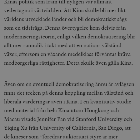
Kinas politik som fram till nyligen var allmänt
vedertagna i västvärlden. Att Kina skulle bli mer likt
världens utvecklade länder och bli demokratiskt sågs
som en tidsfråga. Denna övertygelse kom delvis från
moderniseringsteorin, enligt vilken demokratisering blir
allt mer sannolik i takt med att en nations välstånd
växer, eftersom en växande medelklass förväntas kräva
medborgerliga rättigheter. Detta skulle även gälla Kina.
Även om en eventuell demokratisering ännu är avlägsen
finns det tecken på denna koppling mellan välstånd och
liberala värderingar även i Kina. I en kvantitativ
studie
med material från hela Kina utom Hongkong och
Macau visade Jennifer Pan vid Stanford University och
Yiqing Xu från University of California, San Diego, att
de kineser som ”föredrar auktoritärt styre är mer