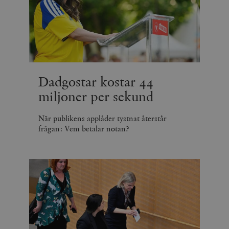
Dadgostar kostar 44
miljoner per sekund
När publikens applåder tystnat återstår
frågan: Vem betalar notan?