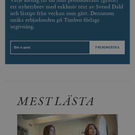
Varje lördag får du som prenumerant (gratis)
ett nyhetsbrev med exklusiv text av Svend Dahl
och lästips från veckan som gått. Dessutom
unika erbjudanden på Timbro förlags
utgivning.
Email
MEST LÄSTA