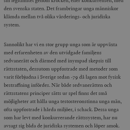
sin legitimitet genom krocken, eller konkurrensen, med
timbro.se
den svenska staten. Det frambringar unga människor
klämda mellan två olika värderings- och juridiska
system.
_hjFirstSeen
Hotjar Ltd
.timbro.se
m
Sannolikt har vi en stor grupp unga som är uppväxta
med erfarenheten av den utvidgade familjens
sedvanerätt och därmed med inympad skepsis till
rättsstaten, dessutom uppfostrade med metoder som
varit förbjudna i Sverige sedan -79 då lagen mot fysisk
woocommerce_items_in_cart
Automattic
S
bestraffning infördes. När både sedvanerätten och
Inc.
timbro.se
rättsstatens principer sätts ur spel finns det små
möjligheter att hålla unga testosteronstinna unga män,
ofta uppfostrade i hårda miljöer, i schack. Dessa unga
wp_woocommerce_session_[abcdef0123456789]
timbro.se
2
{32}
som har levt med konkurrerande rättssystem, har nu
__cf_bm
Cloudflare
avsagt sig båda de juridiska systemen och löper amok.
Inc.
m