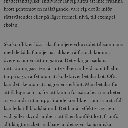
skadeståndsplikt. Individer lär sig alltså att inte erkänna
brott gentemot en målsägande, vare sig det är inför
rättsväsendet eller på lägre formell nivå, till exempel
skolan.
Ska konflikter lösas ska familjeöverhuvudet tillsammans
med de båda familjernas äldste träffas och komma
överens om ersättningsnivå. Det viktiga i sådana
rättskipningssystem är inte vilken individ som till slut
tar på sig straffet utan att kollektivet betalar bot. Ofta
kan det ske utan att någon ens erkänt. Man betalar för
att få lugn och ro, för att kunna fortsätta leva i närheten
av varandra utan uppslitande konflikter som i värsta fall
kan leda till blodshämnd. Det här är effektiva system
vad gäller skyndsamhet i att få en konflikt löst, framför
allt långt mycket snabbare än det svenska juridiska