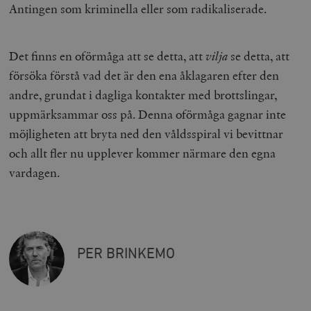
.myfonts.net
Antingen som kriminella eller som radikaliserade.
Det finns en oförmåga att se detta, att
vilja
se detta, att
försöka förstå vad det är den ena åklagaren efter den
andre, grundat i dagliga kontakter med brottslingar,
uppmärksammar oss på. Denna oförmåga gagnar inte
_hjAbsoluteSessionInProgress
Hotjar Ltd
möjligheten att bryta ned den våldsspiral vi bevittnar
.timbro.se
m
och allt fler nu upplever kommer närmare den egna
vardagen.
PER BRINKEMO
__cf_bm
Cloudflare
Inc.
m
.vimeo.com