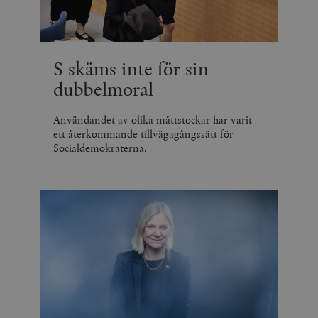
S skäms inte för sin
dubbelmoral
Användandet av olika måttstockar har varit
ett återkommande tillvägagångssätt för
Socialdemokraterna.