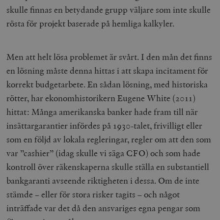
skulle finnas en betydande grupp väljare som inte skulle
rösta för projekt baserade på hemliga kalkyler.
Men att helt lösa problemet är svårt. I den mån det finns
en lösning måste denna hittas i att skapa incitament för
korrekt budgetarbete. En sådan lösning, med historiska
rötter, har ekonomhistorikern Eugene White (2011)
hittat: Många amerikanska banker hade fram till när
insättargarantier infördes på 1930-talet, frivilligt eller
som en följd av lokala regleringar, regler om att den som
var ”cashier” (idag skulle vi säga CFO) och som hade
kontroll över räkenskaperna skulle ställa en substantiell
bankgaranti avseende riktigheten i dessa. Om de inte
stämde – eller för stora risker tagits – och något
inträffade var det då den ansvariges egna pengar som