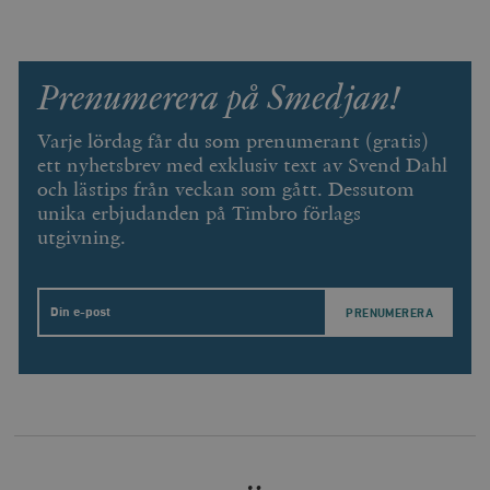
.vimeo.com
Prenumerera på Smedjan!
Varje lördag får du som prenumerant (gratis)
ett nyhetsbrev med exklusiv text av Svend Dahl
och lästips från veckan som gått. Dessutom
unika erbjudanden på Timbro förlags
utgivning.
Leverantör
Namn
Utgång
B
/ Domän
Email
Leverantör /
Namn
Utgång
Beskrivning
_ga
Google LLC
1 år 1
D
Domän
.timbro.se
månad
a
U
YSC
Google LLC
Session
Denna cookie 
e
.youtube.com
av YouTube fö
G
spåra visning
a
inbäddade vi
a
u
VISITOR_INFO1_LIVE
Google LLC
6
Denna cookie 
t
.youtube.com
månader
av Youtube fö
g
hålla reda på