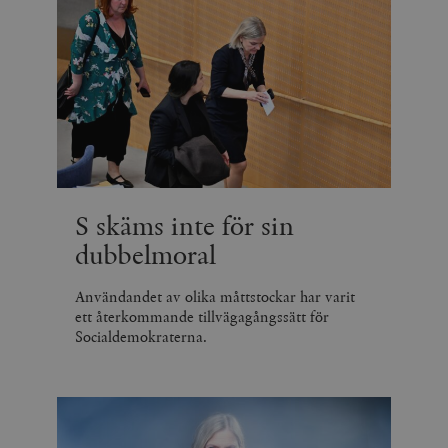
S skäms inte för sin
dubbelmoral
Användandet av olika måttstockar har varit
ett återkommande tillvägagångssätt för
Socialdemokraterna.