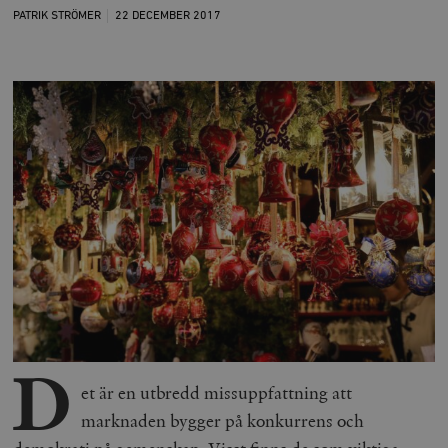
PATRIK STRÖMER
22 DECEMBER
2017
D
et är en utbredd missuppfattning att
marknaden bygger på konkurrens och