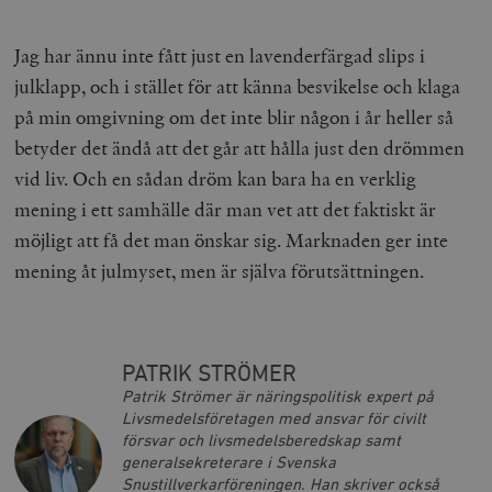
Namn
U
/ Domän
woocommerce_cart_hash
Automattic
S
Jag har ännu inte fått just en lavenderfärgad slips i
Inc.
timbro.se
julklapp, och i stället för att känna besvikelse och klaga
på min omgivning om det inte blir någon i år heller så
betyder det ändå att det går att hålla just den drömmen
_hjFirstSeen
Hotjar Ltd
.timbro.se
m
vid liv. Och en sådan dröm kan bara ha en verklig
mening i ett samhälle där man vet att det faktiskt är
möjligt att få det man önskar sig. Marknaden ger inte
mening åt julmyset, men är själva förutsättningen.
woocommerce_items_in_cart
Automattic
S
PATRIK STRÖMER
Inc.
Patrik Strömer är näringspolitisk expert på
timbro.se
Livsmedelsföretagen med ansvar för civilt
försvar och livsmedelsberedskap samt
generalsekreterare i Svenska
wp_woocommerce_session_[abcdef0123456789]
timbro.se
2
Snustillverkarföreningen. Han skriver också