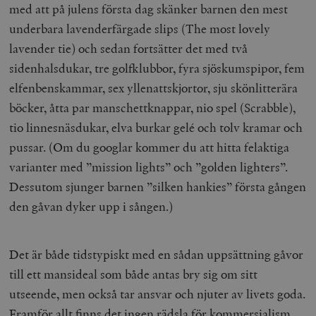
med att på julens första dag skänker barnen den mest
underbara lavenderfärgade slips (The most lovely
lavender tie) och sedan fortsätter det med två
sidenhalsdukar, tre golfklubbor, fyra sjöskumspipor, fem
elfenbenskammar, sex yllenattskjortor, sju skönlitterära
böcker, åtta par manschettknappar, nio spel (Scrabble),
tio linnesnäsdukar, elva burkar gelé och tolv kramar och
pussar. (Om du googlar kommer du att hitta felaktiga
varianter med ”mission lights” och ”golden lighters”.
Dessutom sjunger barnen ”silken hankies” första gången
den gåvan dyker upp i sången.)
Det är både tidstypiskt med en sådan uppsättning gåvor
till ett mansideal som både antas bry sig om sitt
utseende, men också tar ansvar och njuter av livets goda.
Framför allt finns det ingen rädsla för kommersialism