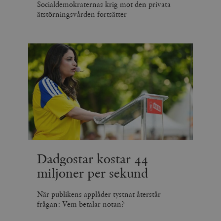
Socialdemokraternas krig mot den privata
ätstörningsvården fortsätter
Dadgostar kostar 44
miljoner per sekund
När publikens applåder tystnat återstår
frågan: Vem betalar notan?