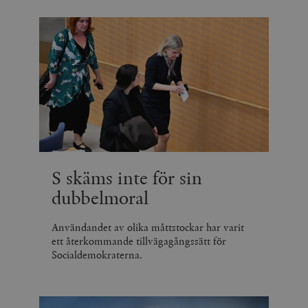
S skäms inte för sin
dubbelmoral
Användandet av olika måttstockar har varit
ett återkommande tillvägagångssätt för
Socialdemokraterna.