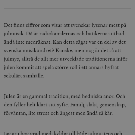
Det finns siffror som visar att svenskar lyssnar mest på
julmusik. Då är radiokanalernas och butikernas utbud
ändå inte medräknat. Kan detta sägas var en del av det
svenska musikundret? Kanske, men nog är det så att
julmys, alltså de allt mer utvecklade traditionerna inför
julen kommit att spela större roll i ett annars hyfsat
sekulärt samhälle.
Julen är en gammal tradition, med hedniska anor. Och
den fyller helt klart sitt syfte. Familj, släkt, gemenskap,
förväntan, lite stress och ångest men ändå så kär.
Jag är i hög grad medskyldig till både julmustens och