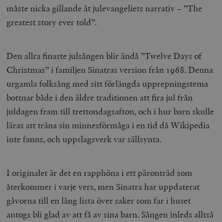
måste nicka gillande åt julevangeliets narrativ – ”The
greatest story ever told”.
Den allra finaste julsången blir ändå ”Twelve Days of
Christmas” i familjen Sinatras version från 1968. Denna
urgamla folksång med sitt förlängda upprepningstema
bottnar både i den äldre traditionen att fira jul från
juldagen fram till trettondagsafton, och i hur barn skulle
läras att träna sin minnesförmåga i en tid då Wikipedia
inte fanns, och uppslagsverk var sällsynta.
I originalet är det en rapphöna i ett päronträd som
återkommer i varje vers, men Sinatra har uppdaterat
gåvorna till en lång lista över saker som far i huset
antogs bli glad av att få av sina barn. Sången inleds alltså