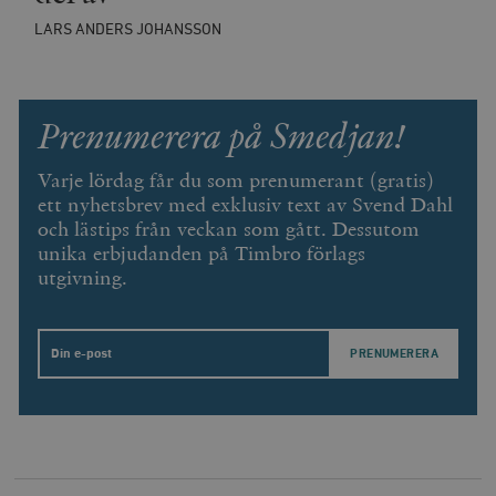
b
LARS ANDERS JOHANSSON
vuid
Vimeo.com
1 år 1
Dessa kakor 
_hjSessionUser_675006
.timbro.se
1 år
Inc.
månad
av Vimeo-
.vimeo.com
videospelare
_hjIncludedInSessionSample_675006
.timbro.se
2
webbplatser.
minuter
Prenumerera på Smedjan!
_hjSession_675006
.timbro.se
30
minuter
Varje lördag får du som prenumerant (gratis)
ett nyhetsbrev med exklusiv text av Svend Dahl
och lästips från veckan som gått. Dessutom
unika erbjudanden på Timbro förlags
utgivning.
Email