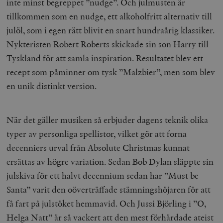
inte minst begreppet ”nudge”. Och julmusten är
tillkommen som en nudge, ett alkoholfritt alternativ till
julöl, som i egen rätt blivit en snart hundraårig klassiker.
Nykteristen Robert Roberts skickade sin son Harry till
Tyskland för att samla inspiration. Resultatet blev ett
recept som påminner om tysk ”Malzbier”, men som blev
en unik distinkt version.
När det gäller musiken så erbjuder dagens teknik olika
typer av personliga spellistor, vilket gör att forna
decenniers urval från Absolute Christmas kunnat
ersättas av högre variation. Sedan Bob Dylan släppte sin
julskiva för ett halvt decennium sedan har ”Must be
Santa” varit den oöverträffade stämningshöjaren för att
få fart på julstöket hemmavid. Och Jussi Björling i ”O,
Helga Natt” är så vackert att den mest förhärdade ateist