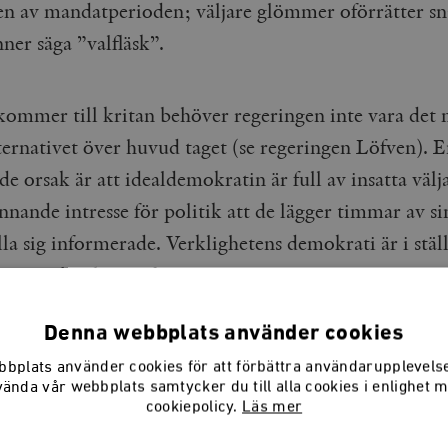
en av mandatperioden; väljare glömmer oförrätter s
ner säga ”valfläsk”.
kommer till kritan behöver regeringen inte vara det 
lternativet över huvud taget (se regeringen Löfven).
E
e orsak är att idealdemokratin är full av insatta väl
innande intresse för politik att de lägger timmar av sin
lla sig informerade. Verklighetens demokrati är i ställ
r som har bättre för sig.
Denna webbplats använder cookies
bplats använder cookies för att förbättra användarupplevel
rst när vi känner av vad vi 
vända vår webbplats samtycker du till alla cookies i enlighet 
cookiepolicy.
Läs mer
äller den nödvändiga fråga