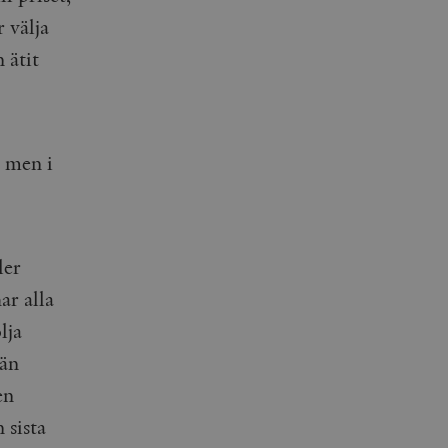
 välja
 ätit
, men i
ler
ar alla
lja
 än
en
 sista