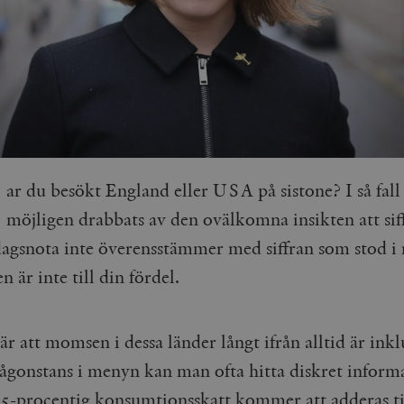
ar du besökt England eller USA på sistone? I så fall
möjligen drabbats av den ovälkomna insikten att sif
agsnota inte överensstämmer med siffran som stod i
n är inte till din fördel.
r att momsen i dessa länder långt ifrån alltid är inkl
Någonstans i menyn kan man ofta hitta diskret infor
2,5-procentig konsumtionsskatt kommer att adderas til