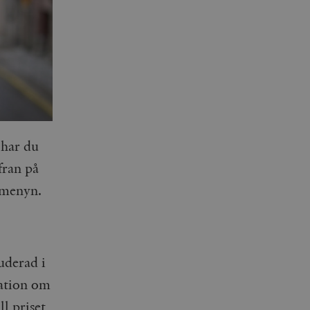
 har du
fran på
 menyn.
uderad i
mation om
l priset,