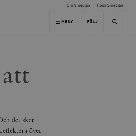
Om Smedjan
Tipsa Smedjan
MENY
FÖLJ
FÖLJ OSS
SEARCH
att
Och det sker
reflektera över