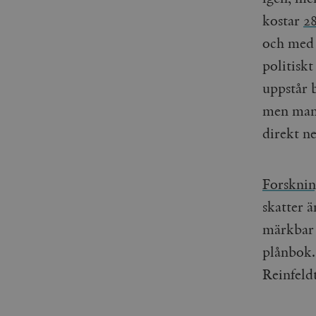
_gid
mailchimp_landing_site
kostar
2
och med 
__cf_bm
_gat_UA-19195086-1
politiskt
_fbp
uppstår 
men man 
_ga_YBG49SLCTY
vuid
direkt ne
_hjSessionUser_675006
_hjIncludedInSessionSa
Forskni
_hjSession_675006
skatter ä
märkbar 
plånbok. 
Reinfeld