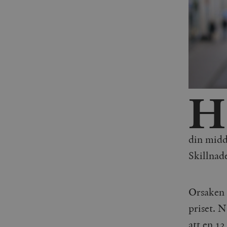
H
din midd
Skillnade
Orsaken ä
priset. 
att en 1