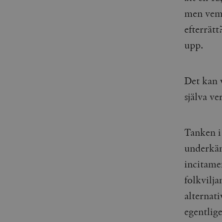
men vem 
efterrätt
upp.
Det kan 
själva ve
Tanken i 
underkänn
incitamen
folkvilja
alternat
egentlige