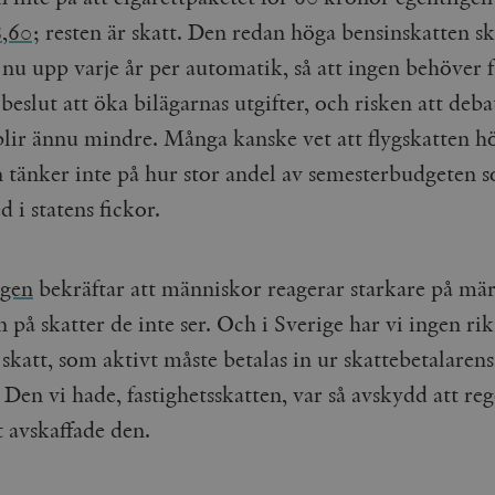
Google LLC
1 dag
Denna cookie ställs in av Google Analytics. Den l
Mailchimp
28 dagar
8,60
; resten är skatt.
Den redan höga bensinskatten skr
.timbro.se
unikt värde för varje besökt sida och används fö
timbro.se
sidvisningar.
nu upp varje år per automatik, så att ingen behöver fa
Cloudflare
30
Denna cookie används för att skilja mellan människor och bot
.timbro.se
54
Detta är en mönstertyps-cookie som har ställts in
Inc.
minuter
för webbplatsen för att göra giltiga rapporter om användnin
sekunder
mönsterelementet i namnet innehåller det unika i
 beslut att öka bilägarnas utgifter, och risken att deba
.podbean.com
kontot eller webbplatsen det hänför sig till. Det 
som används för att begränsa mängden data som 
Meta
3
Används av Facebook för att leverera en serie reklamproduk
blir ännu mindre.
Många kanske vet att flygskatten höj
webbplatser med hög trafikvolym.
Platform Inc.
månader
från tredjepartsannonsörer
.timbro.se
tänker inte på hur stor andel av semesterbudgeten 
.timbro.se
1 år 1
Denna cookie används av Google Analytics för at
månad
sessionstillståndet.
Vimeo.com
1 år 1
Dessa kakor används av Vimeo-videospelaren på webbplatse
d i statens fickor.
Inc.
månad
.timbro.se
1 år
.vimeo.com
mple_675006
.timbro.se
2
minuter
ngen
bekräftar att människor reagerar starkare på mä
.timbro.se
30
minuter
n på skatter de inte ser.
Och i Sverige har vi ingen rik
skatt, som aktivt måste betalas in ur skattebetalaren
Den vi hade, fastighetsskatten, var så avskydd att re
t avskaffade den.