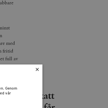
nabbare
minst
n
jare med
 fritid
et full av
×
sen. Genom
betalar i skatt
med vår
n: Vad fan får