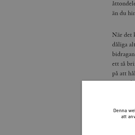
åttondel
än du hin
När det 
dåliga a
bidragand
ett så br
på att hå
människo
Denna web
Det är fö
att an
som vi st