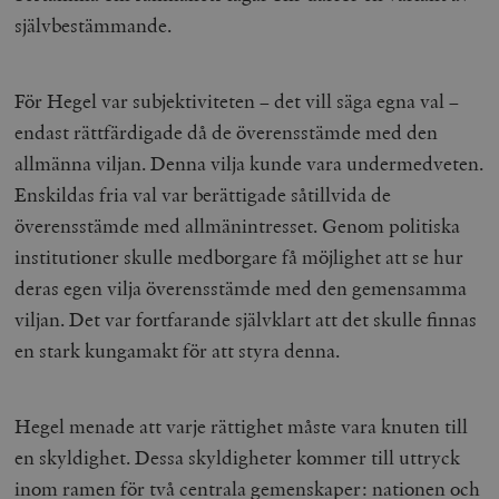
självbestämmande.
__cf_bm
Cloudflare
Inc.
m
.myfonts.net
För Hegel var subjektiviteten – det vill säga egna val –
endast rättfärdigade då de överensstämde med den
allmänna viljan. Denna vilja kunde vara undermedveten.
Enskildas fria val var berättigade såtillvida de
överensstämde med allmänintresset. Genom politiska
institutioner skulle medborgare få möjlighet att se hur
_hjAbsoluteSessionInProgress
Hotjar Ltd
.timbro.se
m
deras egen vilja överensstämde med den gemensamma
viljan. Det var fortfarande självklart att det skulle finnas
en stark kungamakt för att styra denna.
Hegel menade att varje rättighet måste vara knuten till
en skyldighet. Dessa skyldigheter kommer till uttryck
inom ramen för två centrala gemenskaper: nationen och
__cf_bm
Cloudflare