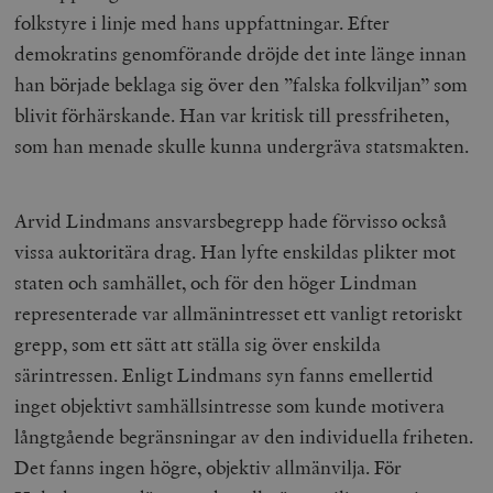
folkstyre i linje med hans uppfattningar. Efter
demokratins genomförande dröjde det inte länge innan
han började beklaga sig över den ”falska folkviljan” som
blivit förhärskande. Han var kritisk till pressfriheten,
som han menade skulle kunna undergräva statsmakten.
Arvid Lindmans ansvarsbegrepp hade förvisso också
vissa auktoritära drag. Han lyfte enskildas plikter mot
staten och samhället, och för den höger Lindman
representerade var allmänintresset ett vanligt retoriskt
grepp, som ett sätt att ställa sig över enskilda
särintressen. Enligt Lindmans syn fanns emellertid
inget objektivt samhällsintresse som kunde motivera
långtgående begränsningar av den individuella friheten.
Det fanns ingen högre, objektiv allmänvilja. För