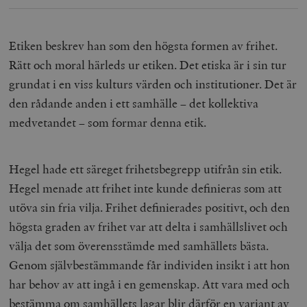
/ Domän
woocommerce_cart_hash
Automattic
S
Inc.
Etiken beskrev han som den högsta formen av frihet.
timbro.se
Rätt och moral härleds ur etiken. Det etiska är i sin tur
grundat i en viss kulturs värden och institutioner. Det är
_hjFirstSeen
Hotjar Ltd
den rådande anden i ett samhälle – det kollektiva
.timbro.se
m
medvetandet – som formar denna etik.
Hegel hade ett säreget frihetsbegrepp utifrån sin etik.
Hegel menade att frihet inte kunde definieras som att
utöva sin fria vilja. Frihet definierades positivt, och den
högsta graden av frihet var att delta i samhällslivet och
woocommerce_items_in_cart
Automattic
S
Inc.
välja det som överensstämde med samhällets bästa.
timbro.se
Genom självbestämmande får individen insikt i att hon
har behov av att ingå i en gemenskap. Att vara med och
wp_woocommerce_session_[abcdef0123456789]
timbro.se
2
bestämma om samhällets lagar blir därför en variant av
{32}