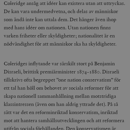
Coleridge ansåg att idéer kan existera utan att uttryckas.
De kan vara undermedvetna, och delas av människor
som ändå inte kan uttala dem. Det hänger även ihop
med hans idéer om nationen. Utan nationen finns
varken friheter eller skyldigheter; nationalitet är en
nödvändighet för att människor ska ha skyldigheter.
Coleridges inflytande var särskilt stort på Benjamin
Disraeli, brittisk premiärminister 1874–1880. Disraeli
tillskrivs ofta begreppet ”one nation conservatism” för
ett tal han höll om behovet av sociala reformer för att
skapa nationell sammanhållning mellan motstridiga
klassintressen (även om han aldrig yttrade det). På så
sätt var det en reforminriktad konservatism, inriktad
mot att hantera samhällsutvecklingen och att reformera
utifrån sociala förhållanden. Den konservatismen är