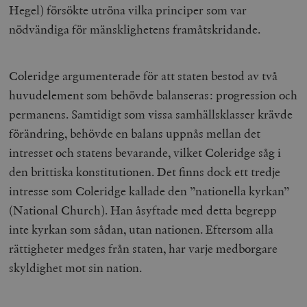
b
Hegel) försökte utröna vilka principer som var
vuid
Vimeo.com
1 år 1
Dessa kakor 
_hjSessionUser_675006
.timbro.se
1 år
nödvändiga för mänsklighetens framåtskridande.
Inc.
månad
av Vimeo-
.vimeo.com
videospelare
_hjIncludedInSessionSample_675006
.timbro.se
2
webbplatser.
minuter
_hjSession_675006
.timbro.se
30
Coleridge argumenterade för att staten bestod av två
minuter
huvudelement som behövde balanseras: progression och
permanens. Samtidigt som vissa samhällsklasser krävde
förändring, behövde en balans uppnås mellan det
intresset och statens bevarande, vilket Coleridge såg i
den brittiska konstitutionen. Det finns dock ett tredje
intresse som Coleridge kallade den ”nationella kyrkan”
(
National Church
). Han åsyftade med detta begrepp
inte kyrkan som sådan, utan nationen. Eftersom alla
rättigheter medges från staten, har varje medborgare
skyldighet mot sin nation.