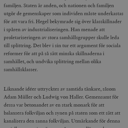
Inc.
m
familjen. Staten är anden, och nationen och familjen
.vimeo.com
utgör de gemenskaper som individen måste underkastas
för att vara fri. Hegel bekymrade sig över klasskillnader
i spåren av industrialiseringen. Han menade att
proletariseringen av stora samhällsgrupper skulle leda
till splittring. Det blev i sin tur ett argument för sociala
reformer för att på så sätt minska skillnaderna i
samhället, och undvika splittring mellan olika
samhällsklasser.
Leverantör
Namn
Utgång
B
/ Domän
Liknande idéer uttrycktes av samtida tänkare, såsom
Leverantör /
Namn
Utgång
Beskrivning
_ga
Google LLC
1 år 1
D
Domän
Adam Müller och Ludwig von Haller. Gemensamt för
.timbro.se
månad
a
U
YSC
Google LLC
Session
Denna cookie 
dessa var betonandet av en stark monark för att
e
.youtube.com
av YouTube fö
G
spåra visning
balansera folkviljan och synen på staten som ett sätt att
a
inbäddade vi
a
kanalisera den sanna folkviljan. Utmärkande för denna
u
VISITOR_INFO1_LIVE
Google LLC
6
Denna cookie 
t
.youtube.com
månader
av Youtube fö
g