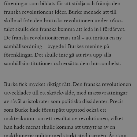
föreningar som bildats för att stödja och främja den
franska revolutionens idéer. Burke menade att till
skillnad från den brittiska revolutionen under 1600-
talet skulle den franska komma att leda in i fördärvet.
De franska revolutionärernas mål – att inrätta en ny
samhällsordning – byggde i Burkes mening på
förenklingar. Det skulle inte gå att riva upp alla
samhällsinstitutioner och ersätta dem hursomhelst.
Burke fick mycket riktigt rätt. Den franska revolutionen
utvecklades till ett skräckvälde, med massavrättningar
av såväl aristokrater som politiska dissidenter. Precis
som Burke hade förutspått uppstod också ett
maktvakuum som ett resultat av revolutionen, vilket
han hade menat skulle komma att utnyttjas av en
makthungrig militär med starkt stöd i armén. År 1799,