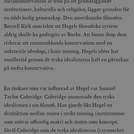
socialkonservatism är tron på att grundläggande
hålla reda på
k
användarinst
institutioner, kulturella och religiösa, lägger grunden för
i
för Youtube-v
w
inbäddade i
en nödvändig gemenskap. Den amerikanske filosofen
a
webbplatser;
s
också avgör
Russell Kirk anmärkte att Hegels filosofiska system
f
webbplatsbe
w
använder den
aldrig skulle ha godtagits av Burke. Att bunta ihop dem
eller gamla 
_gid
Google LLC
1 dag
D
av Youtube-
riskerar att sammanblanda konservatism med en
.timbro.se
G
gränssnittet.
o
auktoritär ideologi, i hans mening. Hegels idéer har
v
mailchimp_landing_site
Mailchimp
28 dagar
o
timbro.se
emellertid genom de tyska idealisterna haft en påverkan
o
__cf_bm
Cloudflare
30
Denna cookie
på andra konservativa.
_gat_UA-19195086-1
.timbro.se
54
D
Inc.
minuter
för att skilja
sekunder
c
.podbean.com
människor oc
G
Detta är förd
m
för webbplat
i
att göra gilti
En tänkare som var influerad av Hegel var Samuel
i
rapporter o
e
användningen
Taylor Coleridge. Coleridge anammade den tyska
si
deras webbpl
_
idealismen i sin filosofi. Han gjorde likt Hegel en
a
_fbp
Meta
3
Används av F
s
Platform Inc.
månader
för att lever
distinktion mellan staten i strikt mening (institutioner
p
.timbro.se
serie
t
reklamproduk
som utövar offentlig makt) och staten som koncept.
såsom realti
_ga_YBG49SLCTY
.timbro.se
1 år 1
D
från
Såväl Coleridge som de tyska idealisterna (i synnerhet
månad
G
tredjepartsa