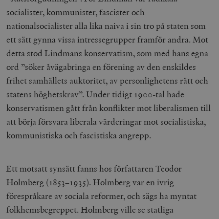
socialister, kommunister, fascister och
nationalsocialister alla lika naiva i sin tro på staten som
ett sätt gynna vissa intressegrupper framför andra. Mot
detta stod Lindmans konservatism, som med hans egna
ord ”söker åvägabringa en förening av den enskildes
frihet samhällets auktoritet, av personlighetens rätt och
statens höghetskrav”. Under tidigt 1900-tal hade
konservatismen gått från konflikter mot liberalismen till
att börja försvara liberala värderingar mot socialistiska,
kommunistiska och fascistiska angrepp.
Ett motsatt synsätt fanns hos författaren Teodor
Holmberg (1853–1935). Holmberg var en ivrig
förespråkare av sociala reformer, och sägs ha myntat
folkhemsbegreppet. Holmberg ville se statliga