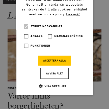
Genom att använda vår webbplats
samtycker du till alla cookies i enlighet
LÄS MER
med vår cookiepolicy.
Läs mer
STRIKT NÖDVÄNDIGT
ANALYS
MARKNADSFÖRING
FUNKTIONER
ACCEPTERA ALLA
AVVISA ALLT
VISA DETALJER
ESSÄER
Varför finns
borgerligheten?
Strikt nödvändigt
Analys