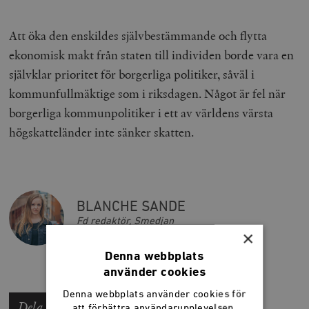
Att öka den enskildes självbestämmande och flytta
ekonomisk makt från staten till individen borde vara en
självklar prioritet för borgerliga politiker, såväl i
kommunfullmäktige som i riksdagen. Något är fel när
borgerliga kommunpolitiker i ett av världens värsta
högskatteländer inte sänker skatten.
BLANCHE SANDE
Fd redaktör, Smedjan
×
Denna webbplats
använder cookies
Denna webbplats använder cookies för
Dela artikeln
att förbättra användarupplevelsen.