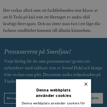
Det verkar alltså som att fackförbunden inte klarar av
att få Tesla på knä
trots
att företaget av andra skäl
kraftigt försvagats. Och nu sitter man fast i ett läge där
fackens tandlöshet kommit till allmän kännedom.
Prenumerera på Smedjan!
Varje lördag får du som prenumerant (gratis) ett
nyhetsbrev med exklusiv text av Svend Dahl och lästips
från veckan som gått. Dessutom unika erbjudanden på
Timbro förlags utgivning.
×
Denna webbplats
använder cookies
Email
Denna webbplats använder cookies för