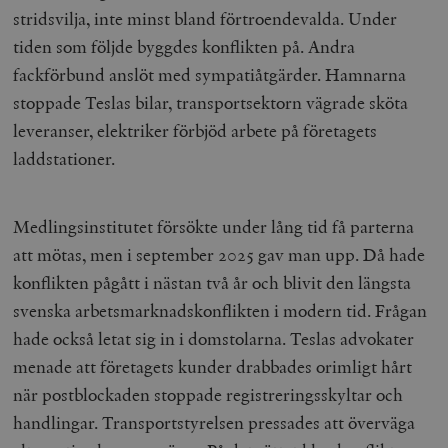
stridsvilja, inte minst bland förtroendevalda. Under
tiden som följde byggdes konflikten på. Andra
fackförbund anslöt med sympatiåtgärder. Hamnarna
stoppade Teslas bilar, transportsektorn vägrade sköta
leveranser, elektriker förbjöd arbete på företagets
laddstationer.
Medlingsinstitutet försökte under lång tid få parterna
att mötas, men i september 2025 gav man upp. Då hade
konflikten pågått i nästan två år och blivit den längsta
svenska arbetsmarknadskonflikten i modern tid. Frågan
hade också letat sig in i domstolarna. Teslas advokater
menade att företagets kunder drabbades orimligt hårt
när postblockaden stoppade registreringsskyltar och
handlingar. Transportstyrelsen pressades att överväga