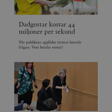
Dadgostar kostar 44
miljoner per sekund
När publikens applåder tystnat återstår
frågan: Vem betalar notan?