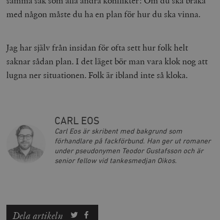
samma sak som alla andra konflikter: Om du ska bråka
Marknadsföring
Funktioner
med någon måste du ha en plan för hur du ska vinna.
Strikt nödvändiga kakor tillåter
kärnwebbplatsfunktioner som användarinloggning
och kontohantering. Webbplatsen kan inte användas
Jag har själv från insidan för ofta sett hur folk helt
ordentligt utan strikt nödvändiga cookies.
saknar sådan plan. I det läget bör man vara klok nog att
Leverantör
Namn
U
lugna ner situationen. Folk är ibland inte så kloka.
/ Domän
woocommerce_cart_hash
Automattic
S
Inc.
timbro.se
CARL EOS
Carl Eos är skribent med bakgrund som
_hjFirstSeen
Hotjar Ltd
förhandlare på fackförbund. Han ger ut romaner
.timbro.se
m
under pseudonymen Teodor Gustafsson och är
senior fellow vid tankesmedjan Oikos.
Dela artikeln