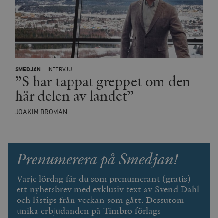
SMEDJAN
INTERVJU
”S har tappat greppet om den
Leverantör
Namn
Utgång
B
/ Domän
här delen av landet”
Leverantör /
Namn
Utgång
Beskrivning
_ga
Google LLC
1 år 1
D
Domän
.timbro.se
månad
a
JOAKIM BROMAN
U
YSC
Google LLC
Session
Denna cookie 
e
.youtube.com
av YouTube fö
G
spåra visning
a
inbäddade vi
a
u
VISITOR_INFO1_LIVE
Google LLC
6
Denna cookie 
Prenumerera på Smedjan!
t
.youtube.com
månader
av Youtube fö
g
hålla reda på
k
användarinst
i
Varje lördag får du som prenumerant (gratis)
för Youtube-v
w
inbäddade i
ett nyhetsbrev med exklusiv text av Svend Dahl
a
webbplatser;
s
och lästips från veckan som gått. Dessutom
också avgör
f
webbplatsbe
unika erbjudanden på Timbro förlags
w
använder den
eller gamla 