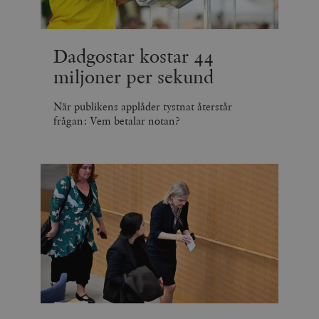
Dadgostar kostar 44
miljoner per sekund
När publikens applåder tystnat återstår
frågan: Vem betalar notan?