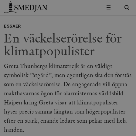
Timbro
MENY
ESSÄER
En väckelserörelse för
klimatpopulister
Greta Thunbergs klimatstrejk är en väldigt
symbolisk ”åtgärd”, men egentligen ska den förstås
som en väckelserörelse. De engagerade vill öppna
makthavarnas ögon för alarmisternas världsbild.
Hajpen kring Greta visar att klimatpopulister
hyser precis samma längtan som högerpopulister
efter en stark, enande ledare som pekar med hela
handen.