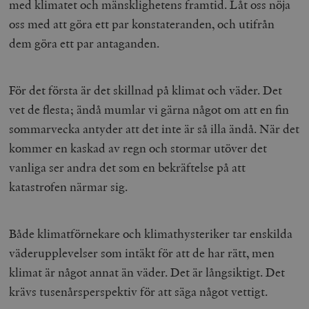
Inc.
m
med klimatet och mänsklighetens framtid. Låt oss nöja
.vimeo.com
oss med att göra ett par konstateranden, och utifrån
dem göra ett par antaganden.
För det första är det skillnad på klimat och väder. Det
vet de flesta; ändå mumlar vi gärna något om att en fin
sommarvecka antyder att det inte är så illa ändå. När det
kommer en kaskad av regn och stormar utöver det
vanliga ser andra det som en bekräftelse på att
katastrofen närmar sig.
Leverantör
Namn
Utgång
B
/ Domän
Leverantör /
Namn
Utgång
Beskrivning
_ga
Google LLC
1 år 1
D
Domän
Både klimatförnekare och klimathysteriker tar enskilda
.timbro.se
månad
a
U
YSC
Google LLC
Session
Denna cookie 
väderupplevelser som intäkt för att de har rätt, men
e
.youtube.com
av YouTube fö
G
spåra visning
klimat är något annat än väder. Det är långsiktigt. Det
a
inbäddade vi
a
krävs tusenårsperspektiv för att säga något vettigt.
u
VISITOR_INFO1_LIVE
Google LLC
6
Denna cookie 
t
.youtube.com
månader
av Youtube fö
g