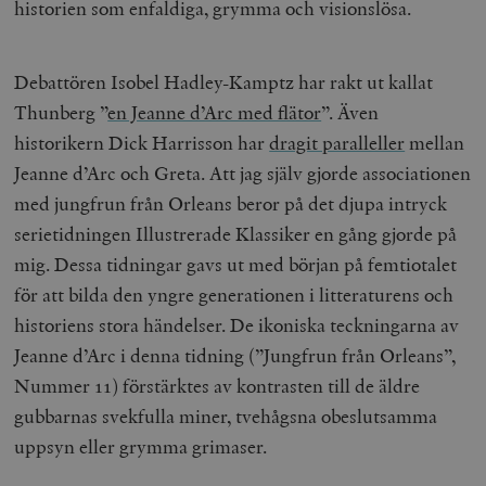
historien som enfaldiga, grymma och visionslösa.
Debattören Isobel Hadley-Kamptz har rakt ut kallat
Thunberg ”
en Jeanne d’Arc med flätor
”.
Även
historikern Dick Harrisson har
dragit paralleller
mellan
Jeanne d’Arc och Greta.
Att jag själv gjorde associationen
med jungfrun från Orleans beror på det djupa intryck
serietidningen Illustrerade Klassiker en gång gjorde på
mig. Dessa tidningar gavs ut med början på femtiotalet
för att bilda den yngre generationen i litteraturens och
historiens stora händelser. De ikoniska teckningarna av
Jeanne d’Arc i denna tidning (”Jungfrun från Orleans”,
Nummer 11) förstärktes av kontrasten till de äldre
gubbarnas svekfulla miner, tvehågsna obeslutsamma
uppsyn eller grymma grimaser.