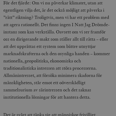
b
För det fjärde: Om vi nu påverkar klimatet, utan att
vuid
Vimeo.com
1 år 1
Dessa kakor 
_hjSessionUser_675006
.timbro.se
1 år
egentligen vilja det, är det också möjligt att påverka i
Inc.
månad
av Vimeo-
.vimeo.com
videospelare
_hjIncludedInSessionSample_675006
.timbro.se
2
”rätt” riktning? Troligtvis, men vi har ett problem med
webbplatser.
minuter
att agera rationellt. Det finns ingen I Natt Jag Drömde-
_hjSession_675006
.timbro.se
30
instans som kan verkställa. Oavsett om vi ser framför
minuter
oss en dirigerande makt som ställer allt till rätta – eller
att det upprättas ett system som bättre utnyttjar
marknadskrafterna och den osynliga handen – kommer
nationella, geopolitiska, ekonomiska och
traditionalistiska intressen att störa processerna.
Allmänintresset, att försöka minimera skadorna för
mänskligheten, står emot ett oöverskådligt
sammelsurium av särintressen och det saknas
institutionella lösningar för att hantera detta.
Det är svårt att tänka sig att människor frivilligt