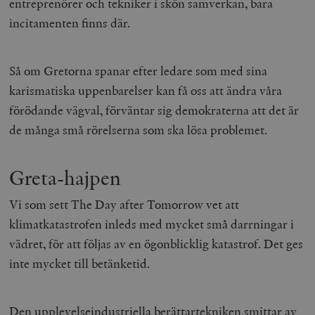
entreprenörer och tekniker i skön samverkan, bara
incitamenten finns där.
Så om Gretorna spanar efter ledare som med sina
karismatiska uppenbarelser kan få oss att ändra våra
förödande vägval, förväntar sig demokraterna att det är
de många små rörelserna som ska lösa problemet.
Greta-hajpen
Vi som sett
The Day after Tomorrow
vet att
klimatkatastrofen inleds med mycket små darrningar i
vädret, för att följas av en ögonblicklig katastrof. Det ges
inte mycket till betänketid.
Den upplevelseindustriella berättartekniken smittar av