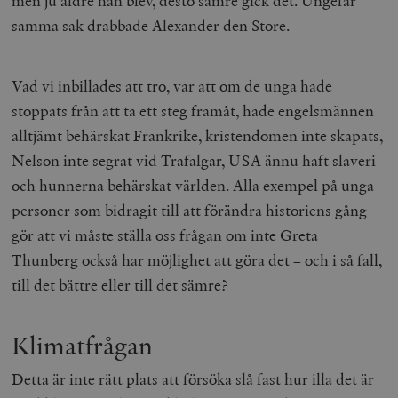
men ju äldre han blev, desto sämre gick det. Ungefär
samma sak drabbade Alexander den Store.
__cf_bm
Cloudflare
Inc.
m
.myfonts.net
Vad vi inbillades att tro, var att om de unga hade
stoppats från att ta ett steg framåt, hade engelsmännen
alltjämt behärskat Frankrike, kristendomen inte skapats,
Nelson inte segrat vid Trafalgar, USA ännu haft slaveri
och hunnerna behärskat världen.
Alla exempel på unga
personer som bidragit till att förändra historiens gång
_hjAbsoluteSessionInProgress
Hotjar Ltd
.timbro.se
m
gör att vi måste ställa oss frågan om inte Greta
Thunberg också har möjlighet att göra det – och i så fall,
till det bättre eller till det sämre?
Klimatfrågan
Detta är inte rätt plats att försöka slå fast hur illa det är
__cf_bm
Cloudflare