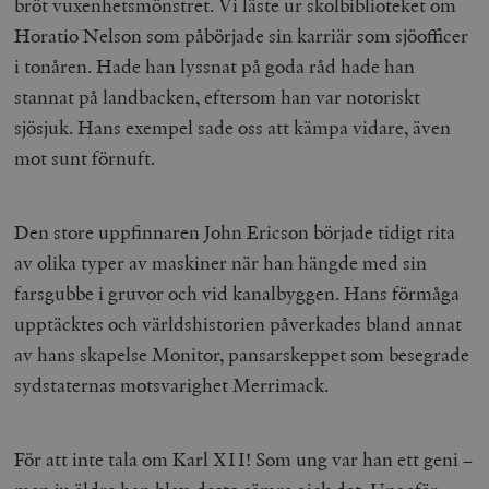
bröt vuxenhetsmönstret. Vi läste ur skolbiblioteket om
/ Domän
Horatio Nelson som påbörjade sin karriär som sjöofficer
woocommerce_cart_hash
Automattic
S
Inc.
i tonåren. Hade han lyssnat på goda råd hade han
timbro.se
stannat på landbacken, eftersom han var notoriskt
sjösjuk. Hans exempel sade oss att kämpa vidare, även
_hjFirstSeen
Hotjar Ltd
mot sunt förnuft.
.timbro.se
m
Den store uppfinnaren John Ericson började tidigt rita
av olika typer av maskiner när han hängde med sin
farsgubbe i gruvor och vid kanalbyggen. Hans förmåga
upptäcktes och världshistorien påverkades bland annat
av hans skapelse Monitor, pansarskeppet som besegrade
woocommerce_items_in_cart
Automattic
S
Inc.
sydstaternas motsvarighet Merrimack.
timbro.se
För att inte tala om Karl XII! Som ung var han ett geni –
wp_woocommerce_session_[abcdef0123456789]
timbro.se
2
{32}