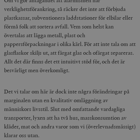
Om vi gör antagandet att alarmismen har
verklighetsförankring, så räcker det inte att förbjuda
plastkassar, subventionera laddstationer för elbilar eller
förmå folk att sortera avfall. Vem som helst kan
övertalas att lägga metall, plast och
pappersförpackningar i olika kärl. För att inte tala om att
glasflaskor skiljs ut, att färgat glas och ofärgat separeras.
Allt det där finns det ett intuitivt stöd för, och det är
besvärligt men överkomligt.
Det vi talar om här är dock inte några förändringar på
marginalen utan en kvalitativ omläggning av
människors livsstil. Slut med omfattande vardagliga
transporter, lyxen att ha två hus, masskonsumtion av
kläder, mat och andra varor som vi (överlevnadsmässigt)
klarar oss utan.