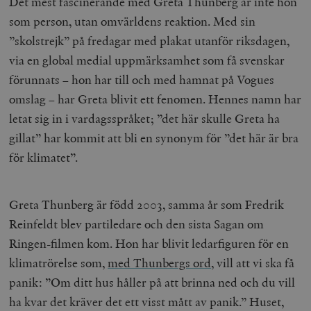
Det mest fascinerande med Greta Thunberg är inte hon
som person, utan omvärldens reaktion. Med sin
”skolstrejk” på fredagar med plakat utanför riksdagen,
via en global medial uppmärksamhet som få svenskar
förunnats – hon har till och med hamnat på Vogues
omslag – har Greta blivit ett fenomen. Hennes namn har
letat sig in i vardagsspråket; ”det här skulle Greta ha
gillat” har kommit att bli en synonym för ”det här är bra
för klimatet”.
Greta Thunberg är född 2003, samma år som Fredrik
Reinfeldt blev partiledare och den sista Sagan om
Ringen-filmen kom. Hon har blivit ledarfiguren för en
klimatrörelse som,
med Thunbergs ord
, vill att vi ska få
panik: ”Om ditt hus håller på att brinna ned och du vill
ha kvar det kräver det ett visst mått av panik.”
Huset,