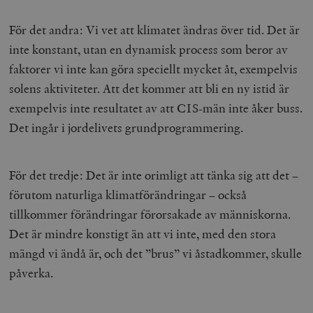
hålla reda på
k
användarinst
i
för Youtube-v
För det andra: Vi vet att klimatet ändras över tid. Det är
w
inbäddade i
a
webbplatser;
inte konstant, utan en dynamisk process som beror av
s
också avgör
f
webbplatsbe
faktorer vi inte kan göra speciellt mycket åt, exempelvis
w
använder den
eller gamla 
solens aktiviteter. Att det kommer att bli en ny istid är
_gid
Google LLC
1 dag
D
av Youtube-
.timbro.se
G
gränssnittet.
exempelvis inte resultatet av att CIS-män inte åker buss.
o
v
mailchimp_landing_site
Mailchimp
28 dagar
Det ingår i jordelivets grundprogrammering.
o
timbro.se
o
__cf_bm
Cloudflare
30
Denna cookie
_gat_UA-19195086-1
.timbro.se
54
D
Inc.
minuter
för att skilja
sekunder
c
.podbean.com
människor oc
För det tredje: Det är inte orimligt att tänka sig att det –
G
Detta är förd
m
för webbplat
förutom naturliga klimatförändringar – också
i
att göra gilti
i
rapporter o
tillkommer förändringar förorsakade av människorna.
e
användningen
si
deras webbpl
Det är mindre konstigt än att vi inte, med den stora
_
a
mängd vi ändå är, och det ”brus” vi åstadkommer, skulle
_fbp
Meta
3
Används av F
s
Platform Inc.
månader
för att lever
p
påverka.
.timbro.se
serie
t
reklamproduk
såsom realti
_ga_YBG49SLCTY
.timbro.se
1 år 1
D
från
månad
G
tredjepartsa