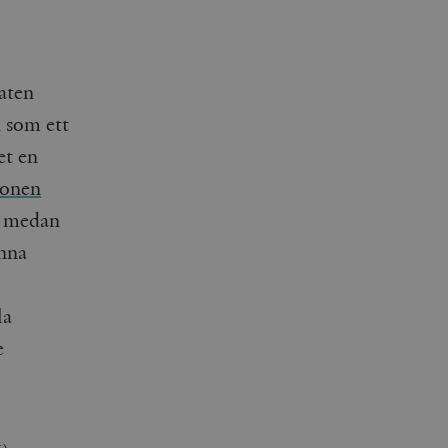
aten
 som ett
et en
ionen
, medan
unna
la
e