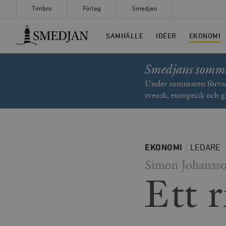
Timbro
Förlag
Smedjan
Timbro
SAMHÄLLE
IDÉER
EKONOMI
Smedjans somm
Under sommaren förvand
svensk, europeisk och g
EKONOMI
LEDARE
Simon Johanss
Ett r