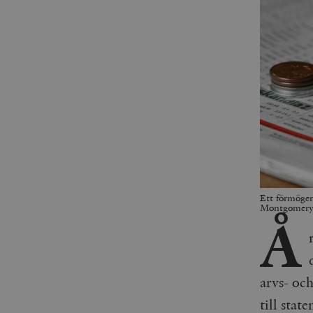
Ett förmögen
Montgomer
Å
arvs- oc
till stat