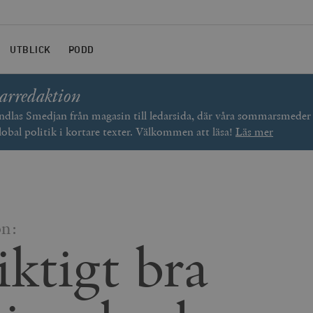
UTBLICK
PODD
arredaktion
las Smedjan från magasin till ledarsida, där våra sommarsmede
lobal politik i kortare texter. Välkommen att läsa!
Läs mer
on:
iktigt bra