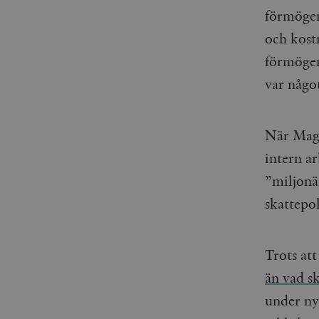
woocommerce_items_in_
förmögen
och kost
wp_woocommerce_sessio
{32}
förmögen
__cf_bm
var någo
_hjAbsoluteSessionInPr
När Magd
__cf_bm
intern a
”miljonä
skattepol
Namn
Namn
Trots at
_ga
YSC
än vad s
VISITOR_INFO1_LIVE
under ny