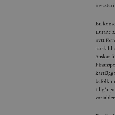
investeri
En konse
slutade 
nytt för
särskild
önskar f
Finanspo
kartlägga
befolkni
tillgång
variabler