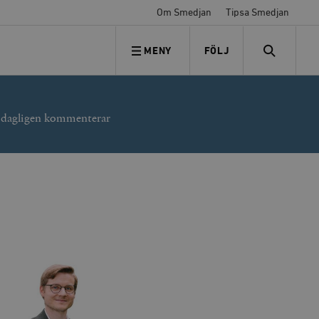
Om Smedjan
Tipsa Smedjan
MENY
FÖLJ
FÖLJ OSS
SEARCH
r dagligen kommenterar