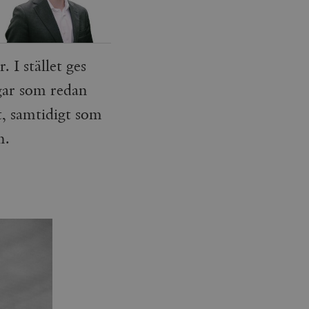
 I stället ges
gar som redan
t, samtidigt som
n.