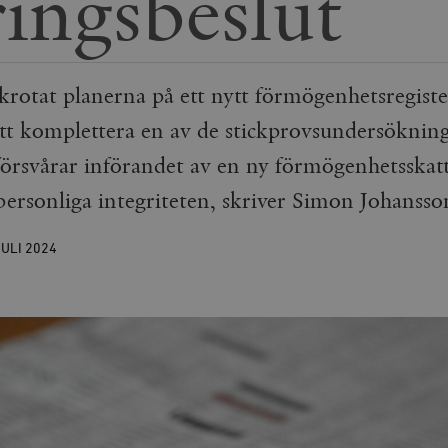
ringsbeslut
rotat planerna på ett nytt förmögenhetsregister.
tt komplettera en av de stickprovsundersöknin
örsvårar införandet av en ny förmögenhetsskat
personliga integriteten, skriver Simon Johansso
JULI
2024