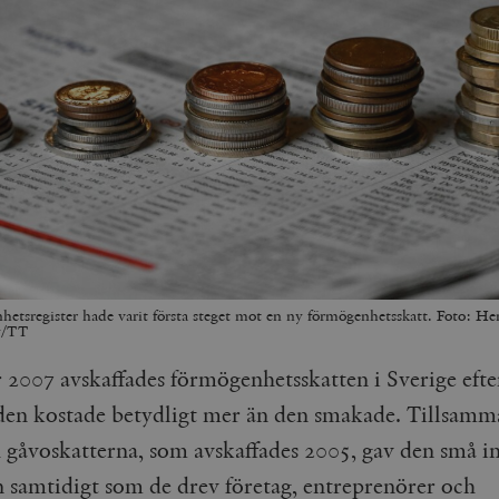
hetsregister hade varit första steget mot en ny förmögenhetsskatt. Foto: He
y/TT
r 2007 avskaffades förmögenhetsskatten i Sverige eft
den kostade betydligt mer än den smakade. Tillsam
h gåvoskatterna, som avskaffades 2005, gav den små i
en samtidigt som de drev företag, entreprenörer och