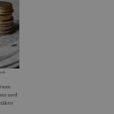
nrik
ersom
mans med
ntäkter