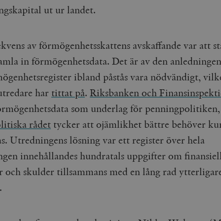
ngskapital ut ur landet.
kvens av förmögenhetsskattens avskaffande var att st
samla in förmögenhetsdata. Det är av den anledningen
mögenhetsregister ibland påstås vara nödvändigt, vilk
 utredare har
tittat på
.
Riksbanken och Finansinspekt
örmögenhetsdata som underlag för penningpolitiken
litiska rådet
tycker att ojämlikhet bättre behöver k
s. Utredningens lösning var ett register över hela
ngen innehållandes hundratals uppgifter om finansiel
ar och skulder tillsammans med en lång rad ytterligar
.