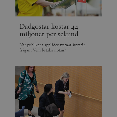
minuter
Dadgostar kostar 44
miljoner per sekund
När publikens applåder tystnat återstår
frågan: Vem betalar notan?