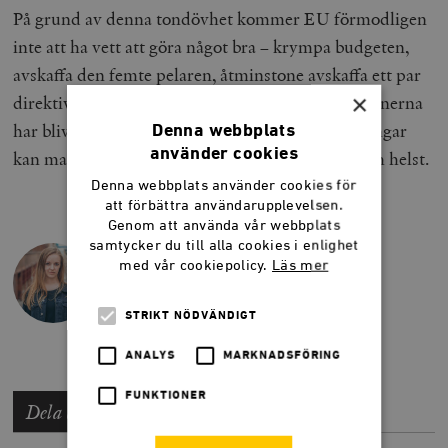
På grund av denna tondövhet kommer EU förmodligen
inte att ha vett att göra något bra – krympa budgeten,
avskaffa den femte pelaren, åtminstone avskaffa ett par
×
direktiv – innan de återstående frihetliga EU-vännerna
har blivit desillusionerade. Och utan nya framgångar
Denna webbplats
använder cookies
kan man inte leva på gamla meriter hur länge som helst.
Denna webbplats använder cookies för
att förbättra användarupplevelsen.
Genom att använda vår webbplats
samtycker du till alla cookies i enlighet
BLANCHE SANDE
med vår cookiepolicy.
Läs mer
Fd redaktör, Smedjan
STRIKT NÖDVÄNDIGT
ANALYS
MARKNADSFÖRING
FUNKTIONER
Dela artikeln