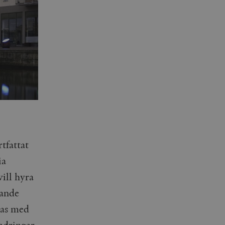
rtfattat
ia
ill hyra
nande
las med
ndringar