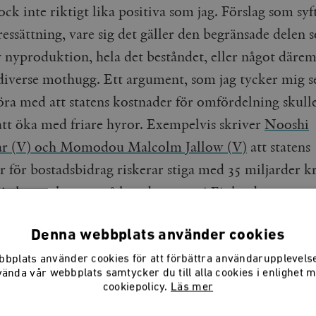
ock inte riktigt lika positiva som jag. Förslag som syft
ressättning, vare sig det gäller den begränsade delen
v nyproduktion, hela det beståndet, eller något därem
diverse mothugg. Ett argument, som jag tycker mig se
göra med att statens kostnader för omfördelning skul
t öka med friare hyror. Exempelvis skriver
Nooshi
ar (V) och Momodou Malcolm Jallow (V)
att statens
r för bostadsbidrag riskerar stiga med 35 miljarder k
ia hyror, baserat på hur det ser ut i Finland.
Denna webbplats använder cookies
bplats använder cookies för att förbättra användarupplevel
vända vår webbplats samtycker du till alla cookies i enlighet 
cookiepolicy.
Läs mer