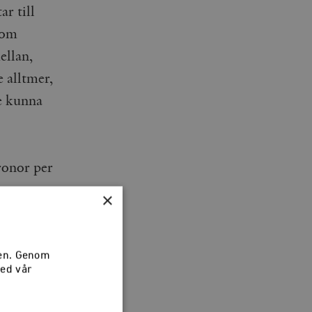
ar till
 som
ellan,
 alltmer,
le kunna
ronor per
×
sen. Genom
med vår