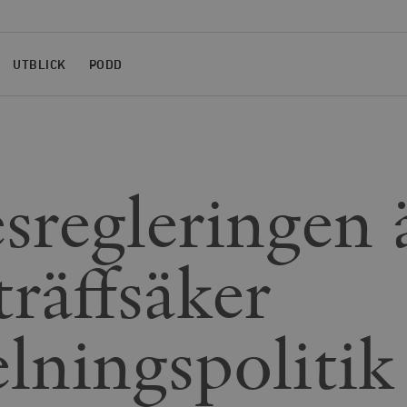
UTBLICK
PODD
sregleringen 
träffsäker
elningspolitik