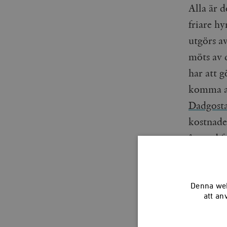
Alla är d
friare hy
utgörs a
möts av 
har att 
komma at
Dadgost
kostnade
år med fr
Denna web
att an