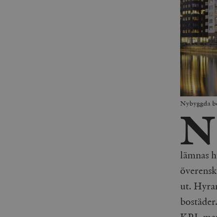
Nybyggda bos
N
lämnas hy
överensk
ut. Hyran
bostäder
KPI, men