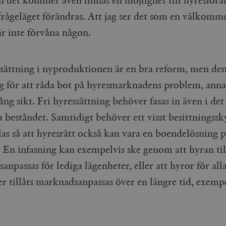
frågeläget förändras. Att jag ser det som en välkomm
är inte förvåna någon.
ssättning i nyproduktionen är en bra reform, men den
lig för att råda bot på hyresmarknadens problem, anna
ng sikt. Fri hyressättning behöver fasas in även i det
a beståndet. Samtidigt behöver ett visst besittningss
las så att hyresrätt också kan vara en boendelösning p
. En infasning kan exempelvis ske genom att hyran til
npassas för lediga lägenheter, eller att hyror för all
r tillåts marknadsanpassas över en längre tid, exempe