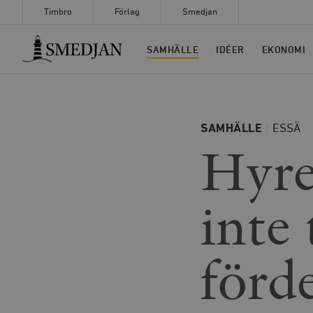
Timbro
Förlag
Smedjan
Timbro
SAMHÄLLE
IDÉER
EKONOMI
SAMHÄLLE
ESSÄ
Hyre
inte 
förd