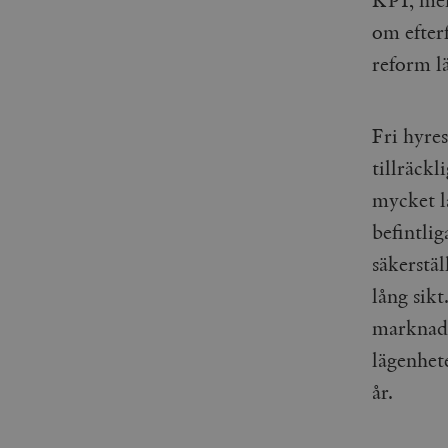
om efter
reform l
Fri hyre
tillräck
mycket lå
befintlig
säkerstäl
lång sikt
marknadsa
lägenhete
år.