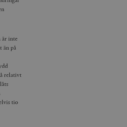
en
 är inte
t än på
kydd
å relativt
låts
a
lvis tio