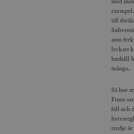
med mindr
_gid
mailchimp_landing_site
exempel.
__cf_bm
till för
_gat_UA-19195086-1
Subventi
_fbp
som frek
_ga_YBG49SLCTY
lyckats 
vuid
hushåll h
_hjSessionUser_675006
många.
_hjIncludedInSessionSa
_hjSession_675006
Så hur s
Finns sam
fall och 
hyresreg
tredje ä