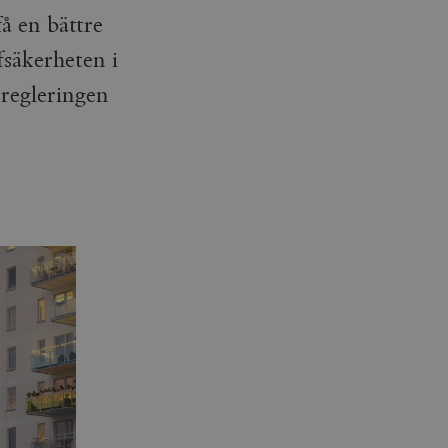
få en bättre
fsäkerheten i
sregleringen