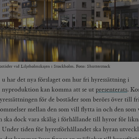
täder vid Liljeholmskajen i Stockholm. Foto: Shutterstock
u har det nya förslaget om hur fri hyressättning i
nyproduktion kan komma att se ut
presenterats
. Ko
ressättningen för de bostäder som berörs över till fr
ommelser mellan den som vill flytta in och den som v
 ska dock vara skälig i förhållande till hyror för lik
. Under tiden för hyresförhållandet ska hyran utveck
 det kommer även finnas en möjlighet till hyresförä