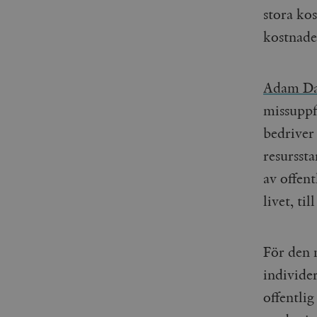
woocommerce_items_in_
stora ko
kostnade
wp_woocommerce_sessio
{32}
__cf_bm
Adam Da
missuppf
_hjAbsoluteSessionInPr
bedriver 
resurssta
__cf_bm
av offent
livet, ti
Namn
Namn
För den 
_ga
YSC
individer
VISITOR_INFO1_LIVE
offentlig