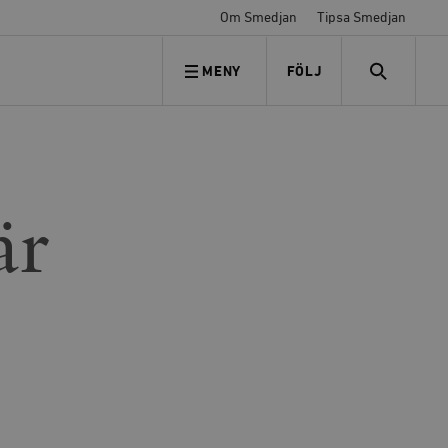
Om Smedjan
Tipsa Smedjan
MENY
FÖLJ
FÖLJ OSS
SEARCH
är