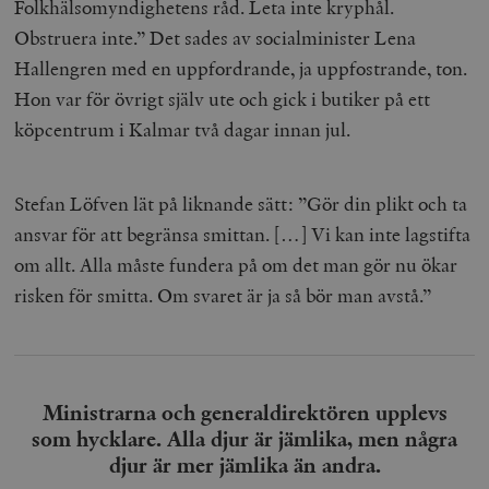
Folkhälsomyndighetens råd. Leta inte kryphål.
Obstruera inte.” Det sades av socialminister Lena
Hallengren med en uppfordrande, ja uppfostrande, ton.
Hon var för övrigt själv ute och gick i butiker på ett
köpcentrum i Kalmar två dagar innan jul.
Stefan Löfven lät på liknande sätt: ”Gör din plikt och ta
ansvar för att begränsa smittan. […] Vi kan inte lagstifta
om allt. Alla måste fundera på om det man gör nu ökar
risken för smitta. Om svaret är ja så bör man avstå.”
Ministrarna och generaldirektören upplevs
som hycklare. Alla djur är jämlika, men några
djur är mer jämlika än andra.