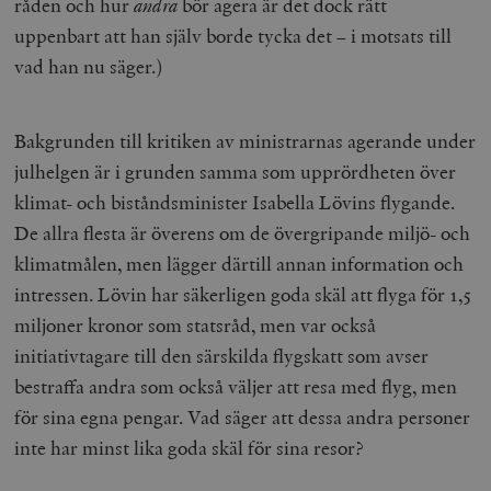
råden och hur
andra
bör agera är det dock rätt
och kontohantering. Webbplatsen kan inte användas
ordentligt utan strikt nödvändiga cookies.
uppenbart att han själv borde tycka det – i motsats till
Leverantör
vad han nu säger.)
Namn
U
/ Domän
woocommerce_cart_hash
Automattic
S
Inc.
Bakgrunden till kritiken av ministrarnas agerande under
timbro.se
julhelgen är i grunden samma som upprördheten över
klimat- och biståndsminister Isabella Lövins flygande.
_hjFirstSeen
Hotjar Ltd
De allra flesta är överens om de övergripande miljö- och
.timbro.se
m
klimatmålen, men lägger därtill annan information och
intressen. Lövin har säkerligen goda skäl att flyga för 1,5
miljoner kronor som statsråd, men var också
initiativtagare till den särskilda flygskatt som avser
bestraffa andra som också väljer att resa med flyg, men
för sina egna pengar. Vad säger att dessa andra personer
woocommerce_items_in_cart
Automattic
S
inte har minst lika goda skäl för sina resor?
Inc.
timbro.se