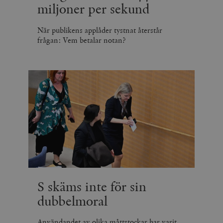
miljoner per sekund
När publikens applåder tystnat återstår
frågan: Vem betalar notan?
S skäms inte för sin
dubbelmoral
Användandet av olika måttstockar har varit