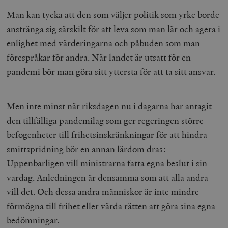
Man kan tycka att den som väljer politik som yrke borde
wp_woocommerce_session_[abcdef0123456789]
timbro.se
2
anstränga sig särskilt för att leva som man lär och agera i
{32}
enlighet med värderingarna och påbuden som man
__cf_bm
Cloudflare
Inc.
m
förespråkar för andra. När landet är utsatt för en
.myfonts.net
pandemi bör man göra sitt yttersta för att ta sitt ansvar.
Men inte minst när riksdagen nu i dagarna har antagit
den tillfälliga pandemilag som ger regeringen större
befogenheter till frihetsinskränkningar för att hindra
smittspridning bör en annan lärdom dras:
_hjAbsoluteSessionInProgress
Hotjar Ltd
.timbro.se
m
Uppenbarligen vill ministrarna fatta egna beslut i sin
vardag. Anledningen är densamma som att alla andra
vill det.
Och dessa andra människor är inte mindre
förmögna till frihet eller värda rätten att göra sina egna
bedömningar.