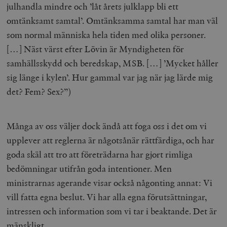
julhandla mindre och ’låt årets julklapp bli ett
omtänksamt samtal’. Omtänksamma samtal har man väl
som normal människa hela tiden med olika personer.
[…] Näst värst efter Lövin är Myndigheten för
samhällsskydd och beredskap, MSB. […] ’Mycket håller
sig länge i kylen’. Hur gammal var jag när jag lärde mig
det? Fem? Sex?”)
Många av oss väljer dock ändå att foga oss i det om vi
upplever att reglerna är någotsånär rättfärdiga, och har
goda skäl att tro att företrädarna har gjort rimliga
bedömningar utifrån goda intentioner. Men
ministrarnas agerande visar också någonting annat: Vi
vill fatta egna beslut. Vi har alla egna förutsättningar,
intressen och information som vi tar i beaktande. Det är
mänskligt.