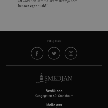
att använda samma skattestrategi som
hennes eget hushåll.
FÖLJ OSS
Facebook
Twitter
Instagram
Besök oss
Kungsgatan 60, Stockholm
Maila oss