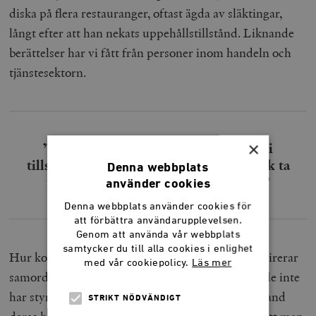
diska på flera restauranger, oftast ägda av släktingar,
långt efter att han nekats uppehållstillstånd. Liknande
berättelser har vi fått från personer inom handeln och
tjänstesektorn.
×
”Chefen betalade ut lön, sedan gick vi
tillsammans till bankomaten, där jag fick ta
Denna webbplats
ut pengar och ge tillbaka till chefen.”
använder cookies
Denna webbplats använder cookies för
att förbättra användarupplevelsen.
Genom att använda vår webbplats
samtycker du till alla cookies i enlighet
Hur kommer det sig att Arbetsförmedlingen rekvirerar
med vår cookiepolicy.
Läs mer
samordningsnummer från Skatteverket trots att de inte
har styrkt identiteten? ”Det finns en osäkerhet bland
STRIKT NÖDVÄNDIGT