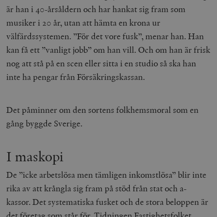
är han i 40-årsåldern och har hankat sig fram som
musiker i 20 år, utan att hämta en krona ur
välfärdssystemen. ”För det vore fusk”, menar han. Han
kan få ett ”vanligt jobb” om han vill. Och om han är frisk
nog att stå på en scen eller sitta i en studio så ska han
inte ha pengar från Försäkringskassan.
Det påminner om den sortens folkhemsmoral som en
gång byggde Sverige.
I maskopi
De ”icke arbetslösa men tämligen inkomstlösa” blir inte
rika av att krångla sig fram på stöd från stat och a-
kassor. Det systematiska fusket och de stora beloppen är
det företag som står för. Tidningen Fastighetsfolket