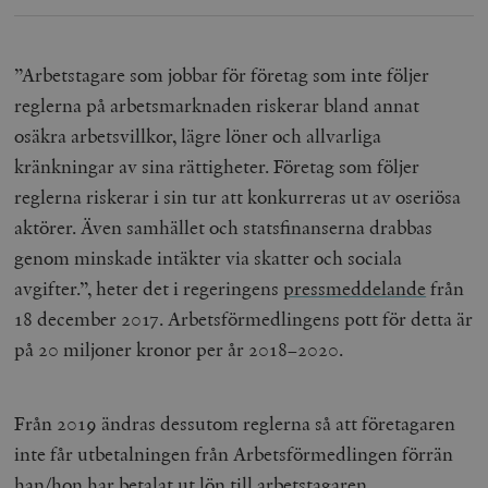
hålla reda på
k
användarinst
i
för Youtube-v
w
inbäddade i
a
webbplatser;
”Arbetstagare som jobbar för företag som inte följer
s
också avgör
f
webbplatsbe
reglerna på arbetsmarknaden riskerar bland annat
w
använder den
eller gamla 
osäkra arbetsvillkor, lägre löner och allvarliga
_gid
Google LLC
1 dag
D
av Youtube-
.timbro.se
G
gränssnittet.
kränkningar av sina rättigheter. Företag som följer
o
v
mailchimp_landing_site
Mailchimp
28 dagar
reglerna riskerar i sin tur att konkurreras ut av oseriösa
o
timbro.se
o
aktörer. Även samhället och statsfinanserna drabbas
__cf_bm
Cloudflare
30
Denna cookie
_gat_UA-19195086-1
.timbro.se
54
D
Inc.
minuter
för att skilja
genom minskade intäkter via skatter och sociala
sekunder
c
.podbean.com
människor oc
G
Detta är förd
avgifter.”, heter det i regeringens
pressmeddelande
från
m
för webbplat
i
att göra gilti
18 december 2017. Arbetsförmedlingens pott för detta är
i
rapporter o
e
användningen
på 20 miljoner kronor per år 2018–2020.
si
deras webbpl
_
a
_fbp
Meta
3
Används av F
s
Platform Inc.
månader
för att lever
p
Från 2019 ändras dessutom reglerna så att företagaren
.timbro.se
serie
t
reklamproduk
inte får utbetalningen från Arbetsförmedlingen förrän
såsom realti
_ga_YBG49SLCTY
.timbro.se
1 år 1
D
från
månad
G
han/hon har betalat ut lön till arbetstagaren.
tredjepartsa