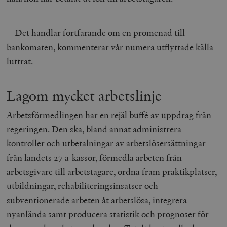
b
vuid
Vimeo.com
1 år 1
Dessa kakor 
_hjSessionUser_675006
.timbro.se
1 år
Inc.
månad
av Vimeo-
.vimeo.com
videospelare
– Det handlar fortfarande om en promenad till
_hjIncludedInSessionSample_675006
.timbro.se
2
webbplatser.
minuter
bankomaten, kommenterar vår numera utflyttade källa
_hjSession_675006
.timbro.se
30
luttrat.
minuter
Lagom mycket arbetslinje
Arbetsförmedlingen har en rejäl buffé av uppdrag från
regeringen. Den ska, bland annat administrera
kontroller och utbetalningar av arbetslösersättningar
från landets 27 a-kassor, förmedla arbeten från
arbetsgivare till arbetstagare, ordna fram praktikplatser,
utbildningar, rehabiliteringsinsatser och
subventionerade arbeten åt arbetslösa, integrera
nyanlända samt producera statistik och prognoser för