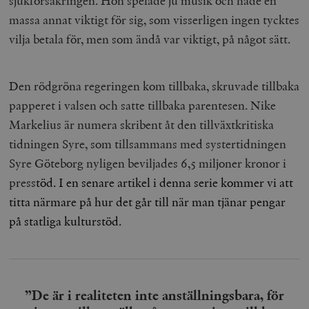
sjukförsäkringen. Hon spelade ju musik och hade en
massa annat viktigt för sig, som visserligen ingen tycktes
vilja betala för, men som ändå var viktigt, på något sätt.
Den rödgröna regeringen kom tillbaka, skruvade tillbaka
papperet i valsen och satte tillbaka parentesen. Nike
Markelius är numera skribent åt den tillväxtkritiska
tidningen Syre, som tillsammans med systertidningen
Syre Göteborg nyligen beviljades 6,5 miljoner kronor i
press
töd. I en senare artikel i denna serie kommer vi att
titta närmare på hur det går till när man tjänar pengar
på statliga kulturstöd.
”De är i realiteten inte anställningsbara, för