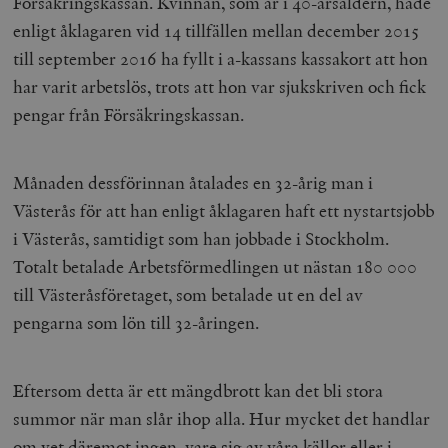
Försäkringskassan. Kvinnan, som är i 40-årsåldern, hade
enligt åklagaren vid 14 tillfällen mellan december 2015
till september 2016 ha fyllt i a-kassans kassakort att hon
har varit arbetslös, trots att hon var sjukskriven och fick
pengar från Försäkringskassan.
Månaden dessförinnan åtalades en 32-årig man i
Västerås för att han enligt åklagaren haft ett nystartsjobb
i Västerås, samtidigt som han jobbade i Stockholm.
Totalt betalade Arbetsförmedlingen ut nästan 180 000
till Västeråsföretaget, som betalade ut en del av
pengarna som lön till 32-åringen.
Eftersom detta är ett mängdbrott kan det bli stora
summor när man slår ihop alla. Hur mycket det handlar
om vet däremot ingen, vare sig av våra källor eller i