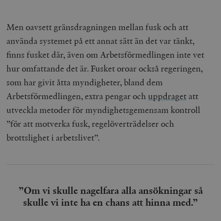
Inc.
m
.vimeo.com
Men oavsett gränsdragningen mellan fusk och att
använda systemet på ett annat sätt än det var tänkt,
finns fusket där, även om Arbetsförmedlingen inte vet
hur omfattande det är. Fusket oroar också regeringen,
som har givit åtta myndigheter, bland dem
Arbetsförmedlingen, extra pengar och
uppdraget
att
utveckla metoder för myndighetsgemensam kontroll
”för att motverka fusk, regelöverträdelser och
brottslighet i arbetslivet”.
Leverantör
Namn
Utgång
B
/ Domän
Leverantör /
Namn
Utgång
Beskrivning
_ga
Google LLC
1 år 1
D
Domän
.timbro.se
månad
a
U
YSC
Google LLC
Session
Denna cookie 
e
.youtube.com
av YouTube fö
G
”Om vi skulle nagelfara alla ansökningar så
spåra visning
a
inbäddade vi
skulle vi inte ha en chans att hinna med.”
a
u
VISITOR_INFO1_LIVE
Google LLC
6
Denna cookie 
t
.youtube.com
månader
av Youtube fö
g