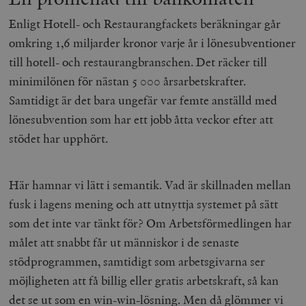
/ Domän
Enligt Hotell- och Restaurangfackets beräkningar går
woocommerce_cart_hash
Automattic
S
Inc.
omkring 1,6 miljarder kronor varje år i lönesubventioner
timbro.se
till hotell- och restaurangbranschen. Det räcker till
minimilönen för nästan 5 000 årsarbetskrafter.
_hjFirstSeen
Hotjar Ltd
Samtidigt är det bara ungefär var femte anställd med
.timbro.se
m
lönesubvention som har ett jobb åtta veckor efter att
stödet har upphört.
Här hamnar vi lätt i semantik. Vad är skillnaden mellan
fusk i lagens mening och att utnyttja systemet på sätt
som det inte var tänkt för? Om Arbetsförmedlingen har
woocommerce_items_in_cart
Automattic
S
Inc.
målet att snabbt får ut människor i de senaste
timbro.se
stödprogrammen, samtidigt som arbetsgivarna ser
möjligheten att få billig eller gratis arbetskraft, så kan
wp_woocommerce_session_[abcdef0123456789]
timbro.se
2
det se ut som en win-win-lösning. Men då glömmer vi
{32}