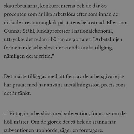
skattebetalarna, konkurrenterna och de där 80
__cf_bm
Cloudflare
Inc.
m
procenten som är lika arbetslösa efter som innan de
.myfonts.net
diskade i restaurangkök på statens bekostnad. Eller som
Gunnar Ståhl, lundaprofessor i nationalekonomi,
uttryckte det redan i början av 90-talet: ”Arbetslinjen
förmenar de arbetslösa deras enda unika tillgång,
nämligen deras fritid.”
_hjAbsoluteSessionInProgress
Hotjar Ltd
Det måste tilläggas med att flera av de arbetsgivare jag
.timbro.se
m
har pratat med har använt anställningsstöd precis som
det är tänkt.
– Vi tog in arbetslösa med subvention, för att se om de
höll måttet. Om de gjorde det så fick de stanna när
subventionen upphörde, säger en företagare.
__cf_bm
Cloudflare