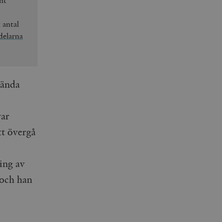
nt
 antal
delarna
kända
var
tt övergå
ing av
 och han