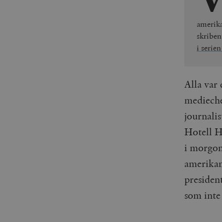
amerika
skriben
i serien
Alla var
medieche
journali
Hotell H
i morgon
amerikan
presiden
som inte