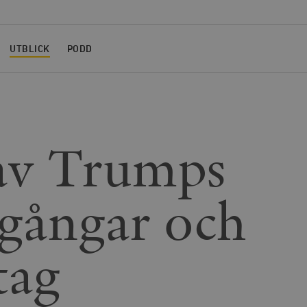
UTBLICK
PODD
av Trumps
gångar och
tag