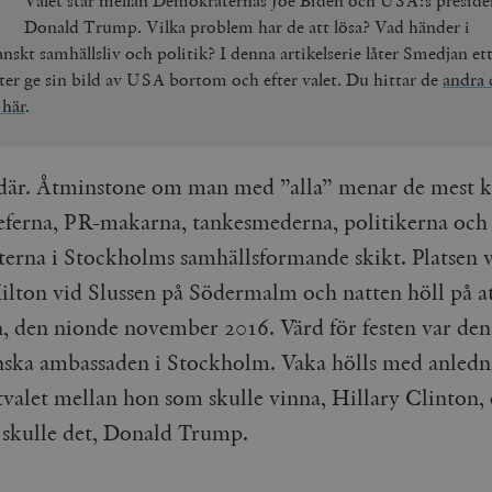
Valet står mellan Demokraternas Joe Biden och USA:s preside
Donald Trump. Vilka problem har de att lösa? Vad händer i
nskt samhällsliv och politik? I denna artikelserie låter Smedjan ett
ter ge sin bild av USA bortom och efter valet. Du hittar de
andra 
 här
.
 där. Åtminstone om man med ”alla” menar de mest 
ferna, PR-makarna, tankesmederna, politikerna och
sterna i Stockholms samhällsformande skikt. Platsen 
ilton vid Slussen på Södermalm och natten höll på a
, den nionde november 2016. Värd för festen var den
ska ambassaden i Stockholm. Vaka hölls med anledn
tvalet mellan hon som skulle vinna, Hillary Clinton,
 skulle det, Donald Trump.