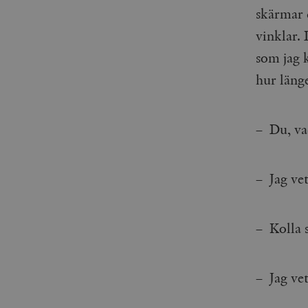
woocommerce_items_in_
skärmar 
vinklar.
wp_woocommerce_sessio
{32}
som jag k
__cf_bm
hur länge
_hjAbsoluteSessionInPr
– Du, va
__cf_bm
– Jag vet
– Kolla 
Namn
Namn
_ga
YSC
– Jag vet
VISITOR_INFO1_LIVE