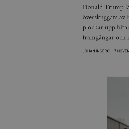
Donald Trump läm
överskuggats av
plockar upp bita
framgångar och m
JOHAN INGERÖ
7 NOVE