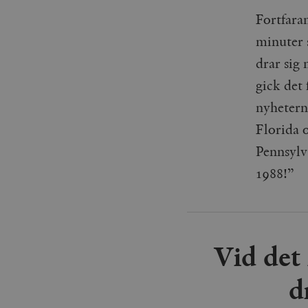
_gid
mailchimp_landing_site
Fortfaran
minuter s
__cf_bm
_gat_UA-19195086-1
drar sig
_fbp
gick det
nyhetern
_ga_YBG49SLCTY
vuid
Florida 
_hjSessionUser_675006
Pennsylv
_hjIncludedInSessionSa
1988!”
_hjSession_675006
Vid det
d