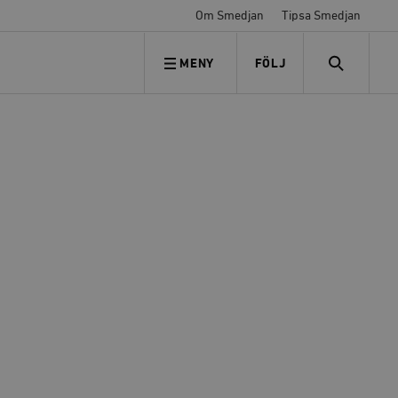
Om Smedjan
Tipsa Smedjan
MENY
FÖLJ
FÖLJ OSS
SEARCH