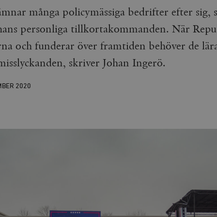
nar många policymässiga bedrifter efter sig, 
 hans personliga tillkortakommanden. När Repu
rna och funderar över framtiden behöver de lära
isslyckanden, skriver Johan Ingerö.
MBER
2020