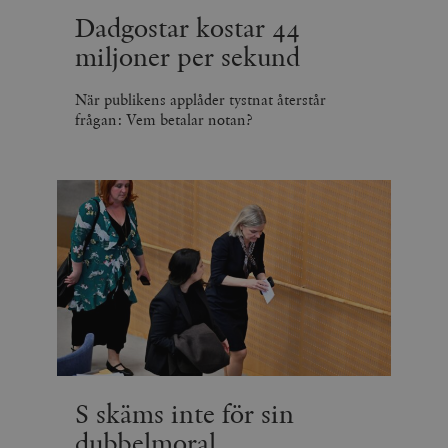
Dadgostar kostar 44
miljoner per sekund
När publikens applåder tystnat återstår
frågan: Vem betalar notan?
S skäms inte för sin
dubbelmoral