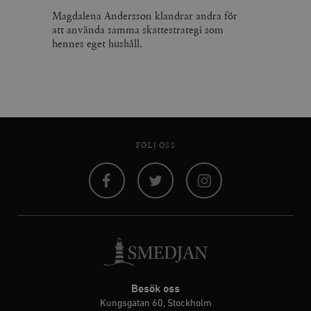
Magdalena Andersson klandrar andra för
att använda samma skattestrategi som
hennes eget hushåll.
FÖLJ OSS
Facebook
Twitter
Instagram
Besök oss
Kungsgatan 60, Stockholm