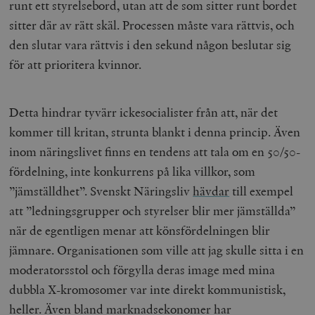
runt ett styrelsebord, utan att de som sitter runt bordet
sitter där av rätt skäl. Processen måste vara rättvis, och
den slutar vara rättvis i den sekund någon beslutar sig
för att prioritera kvinnor.
Detta hindrar tyvärr ickesocialister från att, när det
kommer till kritan, strunta blankt i denna princip. Även
inom näringslivet finns en tendens att tala om en 50/50-
fördelning, inte konkurrens på lika villkor, som
”jämställdhet”. Svenskt Näringsliv
hävdar
till exempel
att ”ledningsgrupper och styrelser blir mer jämställda”
när de egentligen menar att könsfördelningen blir
jämnare.
Organisationen som ville att jag skulle sitta i en
moderatorsstol och förgylla deras image med mina
dubbla X-kromosomer var inte direkt kommunistisk,
heller. Även bland marknadsekonomer har