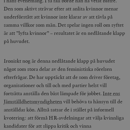
i hans evenemang. I så fall borde han ha vetat bättre.
Den som aktivt strävar efter att anlita kvinnor menar
underförstått att kvinnor inte klarar av att tävla på
samma villkor som män. Det spelar ingen roll om syftet
är att ”lyfta kvinnor” – resultatet är en nedlåtande klapp
på huvudet.
Ironiskt nog är denna nedlåtande klapp på huvudet
något som stora delar av den feministiska rörelsen
efterfrågar. De har upptäckt att de som driver företag,
organisationer och till och med partier helst vill
fortsätta anställa den bäst lämpade för jobbet.
Inte ens
Jämställdhetsmyndigheten
vill behöva ta hänsyn till de
anställdas kön.
Alltså satsar de i stället på informell
kvotering: att förmå HR-avdelningar att välja kvinnliga
kandidater för att slippa kritik och vinna