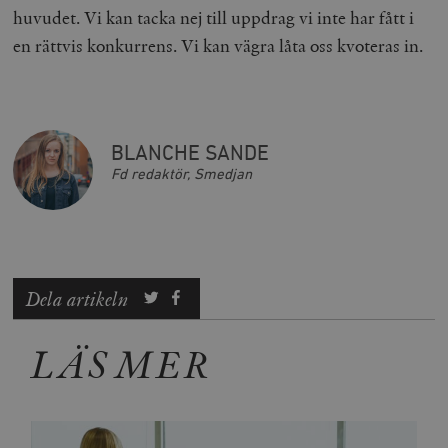
kärnwebbplatsfunktioner som användarinloggning
huvudet. Vi kan tacka nej till uppdrag vi inte har fått i
och kontohantering. Webbplatsen kan inte användas
en rättvis konkurrens. Vi kan vägra låta oss kvoteras in.
ordentligt utan strikt nödvändiga cookies.
Leverantör
Namn
U
/ Domän
woocommerce_cart_hash
Automattic
S
Inc.
timbro.se
BLANCHE SANDE
Fd redaktör, Smedjan
_hjFirstSeen
Hotjar Ltd
.timbro.se
m
Dela artikeln
LÄS MER
woocommerce_items_in_cart
Automattic
S
Inc.
timbro.se