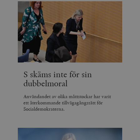
S skäms inte för sin
dubbelmoral
Användandet av olika måttstockar har varit
ett återkommande tillvägagångssätt för
Socialdemokraterna.