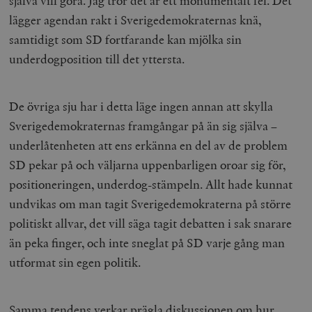
själva vill göra. Jag tror det är ett monumentalt fel. Det
lägger agendan rakt i Sverigedemokraternas knä,
samtidigt som SD fortfarande kan mjölka sin
underdogposition till det yttersta.
De övriga sju har i detta läge ingen annan att skylla
Sverigedemokraternas framgångar på än sig själva –
underlåtenheten att ens erkänna en del av de problem
SD pekar på och väljarna uppenbarligen oroar sig för,
positioneringen, underdog-stämpeln. Allt hade kunnat
undvikas om man tagit Sverigedemokraterna på större
politiskt allvar, det vill säga tagit debatten i sak snarare
än peka finger, och inte sneglat på SD varje gång man
utformat sin egen politik.
Samma tendens verkar prägla diskussionen om hur