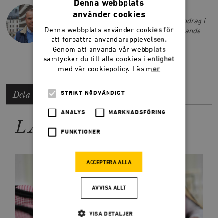
SVEN OTTO LITTORIN
Denna webbplats
Före detta arbetsmarknadsminister och
använder cookies
partisekreterare (M). Har bland annat uppdrag i
Denna webbplats använder cookies för
Mellanöstern när det gäller handelsfrämjande
att förbättra användarupplevelsen.
och arbetsmarknadsreformer.
Genom att använda vår webbplats
samtycker du till alla cookies i enlighet
med vår cookiepolicy.
Läs mer
Dela artikeln
STRIKT NÖDVÄNDIGT
ANALYS
MARKNADSFÖRING
LÄS MER
FUNKTIONER
ACCEPTERA ALLA
AVVISA ALLT
VISA DETALJER