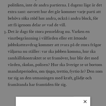
politiken, inte de andra partierna. I dagens läge är det
extra sant: oavsett hur det går kommer varje parti att
behöva söka stöd hos andra, också i andra block, för
att få igenom delar av vad de vill.
Det är dags för stora penseldrag nu. Varken en
vinstbegränsning i välfärden eller ett åttonde
jobbskatteavdrag kommer att svara på de stora frågor
väljarna nu ställer: var ska jobben komma, hur ska
samhällskontraktet se ut framöver, hur blir det med
vården, skolan, polisen? Hur ska Sverige se ut bortom
mandatperioden, om tjugo, trettio, fyrtio år? Den som
tar sig an den utmaningen med kraft, glädje och
framåtanda har framtiden för sig.
×