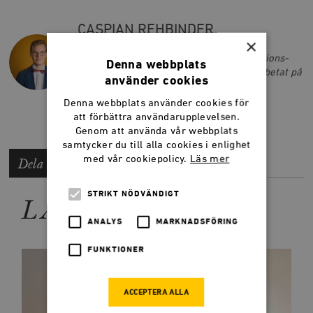
CASPIAN REHBINDER
×
Caspian Rehbinder är ansvarig för
arbetsmarknadspolitik på IKEM – Innovations-
Denna webbplats
och Kemiindustrierna och har tidigare arbetat på
använder cookies
Timbro.
Denna webbplats använder cookies för
att förbättra användarupplevelsen.
Genom att använda vår webbplats
samtycker du till alla cookies i enlighet
med vår cookiepolicy.
Läs mer
Dela artikeln
STRIKT NÖDVÄNDIGT
LÄS MER
ANALYS
MARKNADSFÖRING
FUNKTIONER
ACCEPTERA ALLA