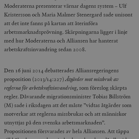
Moderaterna presenterar värnar dagens system – Ulf
Kristersson och Maria Malmer Stenergard sade unisont
att det inte fanns på kartan att återinföra
arbetsmarknadsprövning. Skärpningarna ligger i linje
med hur Moderaterna och Alliansen har hanterat
arbets­krafts­invandring sedan 2008.
Den 16 juni 2014 debatterades Allians­regeringens
proposition (2013/14:227)
Åtgärder mot missbruk av
reglerna för arbets­krafts­invandring
, som föreslog skärpta
regler. Dåvarande migrationsminister Tobias Billström
(M) sade i riksdagen att det måste ”vidtas åtgärder som
motverkar att reglerna missbrukas och att människor
utnyttjas på den svenska arbetsmarknaden”.
Propositionen försvarades av hela Alliansen. Att täppa