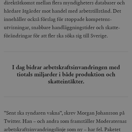
direktåtkomst mellan flera myndigheters databaser och
hårdare åtgärder mot handel med arbets­tillstånd. Det
innehåller också förslag för stoppade kompetens­
utvisningar, snabbare handläggnings­tider och skatte­
förändringar för att fler ska söka sig till Sverige.
I dag bidrar arbetskrafts­invandringen med
tiotals miljarder i både produktion och
skatte­intäkter.
”Sent ska syndaren vakna”, skrev Morgan Johansson på
Twitter. Han – och andra som framställer Moderaternas
arbetskraftsinvandringslinje som ny – har fel. Paketet