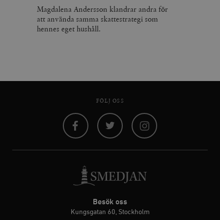
Magdalena Andersson klandrar andra för
att använda samma skattestrategi som
hennes eget hushåll.
FÖLJ OSS
Facebook
Twitter
Instagram
Besök oss
Kungsgatan 60, Stockholm