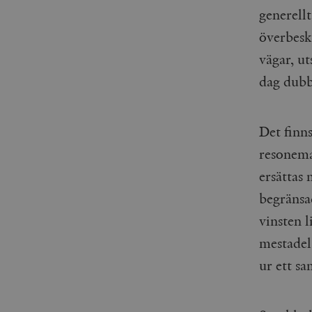
generellt
överbeska
vägar, ut
dag dubb
Det finn
resonema
ersättas
begränsa
vinsten l
mestadels
ur ett s