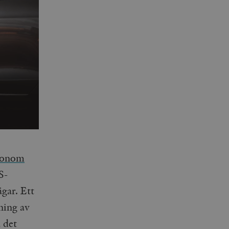
ekonom
S-
gar. Ett
ning av
 det