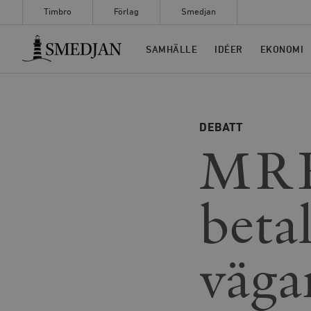
Timbro
Förlag
Smedjan
Timbro
SAMHÄLLE
IDÉER
EKONOMI
DEBATT
MRF:
beta
väga