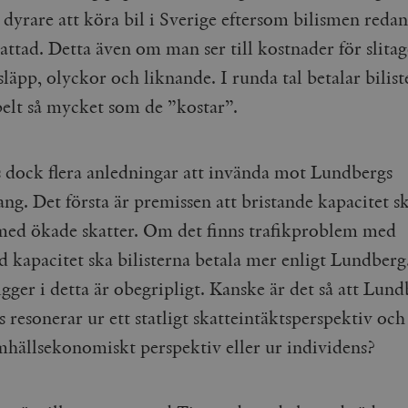
 dyrare att köra bil i Sverige eftersom bilismen redan
ttad. Detta även om man ser till kostnader för slitag
släpp, olyckor och liknande. I runda tal betalar bilist
elt så mycket som de ”kostar”.
s dock flera anledningar att invända mot Lundbergs
ng. Det första är premissen att bristande kapacitet s
 med ökade skatter. Om det finns trafikproblem med
d kapacitet ska bilisterna betala mer enligt Lundberg
igger i detta är obegripligt. Kanske är det så att Lun
 resonerar ur ett statligt skatteintäktsperspektiv oc
amhällsekonomiskt perspektiv eller ur individens?