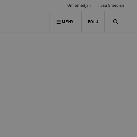
Om Smedjan
Tipsa Smedjan
MENY
FÖLJ
FÖLJ OSS
SEARCH