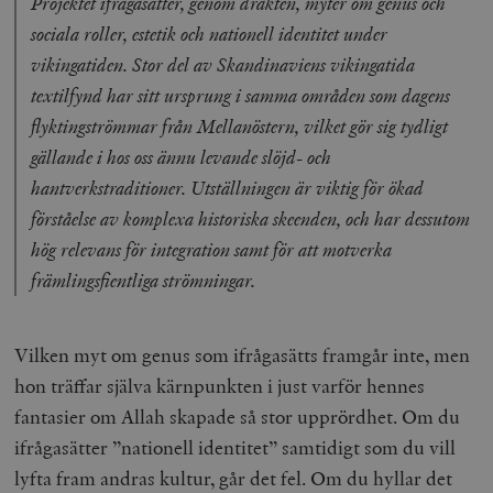
Projektet ifrågasätter, genom dräkten, myter om genus och
sociala roller, estetik och nationell identitet under
vikingatiden. Stor del av Skandinaviens vikingatida
textilfynd har sitt ursprung i samma områden som dagens
flyktingströmmar från Mellanöstern, vilket gör sig tydligt
gällande i hos oss ännu levande slöjd- och
__cf_bm
Cloudflare
hantverkstraditioner. Utställningen är viktig för ökad
Inc.
m
.vimeo.com
förståelse av komplexa historiska skeenden, och har dessutom
hög relevans för integration samt för att motverka
främlingsfientliga strömningar.
Vilken myt om genus som ifrågasätts framgår inte, men
hon träffar själva kärnpunkten i just varför hennes
fantasier om Allah skapade så stor upprördhet. Om du
ifrågasätter ”nationell identitet” samtidigt som du vill
lyfta fram andras kultur, går det fel. Om du hyllar det