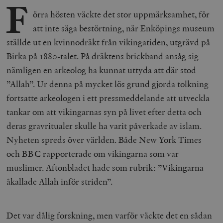
F
örra hösten väckte det stor uppmärksamhet, för
att inte säga bestörtning, när Enköpings museum
ställde ut en kvinnodräkt från vikingatiden, utgrävd på
Birka på 1880-talet. På dräktens brickband ansåg sig
nämligen en arkeolog ha kunnat uttyda att där stod
”Allah”. Ur denna på mycket lös grund gjorda tolkning
fortsatte arkeologen i ett pressmeddelande att utveckla
tankar om att vikingarnas syn på livet efter detta och
deras gravritualer skulle ha varit påverkade av islam.
Nyheten spreds över världen. Både New York Times
och BBC rapporterade om vikingarna som var
muslimer. Aftonbladet hade som rubrik: ”Vikingarna
åkallade Allah inför striden”.
Det var dålig forskning, men varför väckte det en sådan