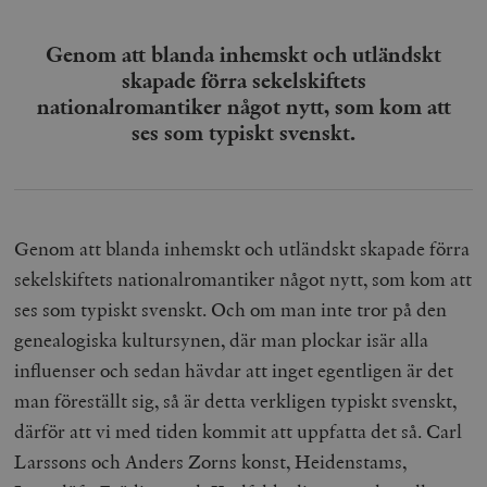
för webbplat
i
att göra gilti
i
rapporter o
e
Genom att blanda inhemskt och utländskt
användningen
si
deras webbpl
_
skapade förra sekelskiftets
a
_fbp
Meta
3
Används av F
nationalromantiker något nytt, som kom att
s
Platform Inc.
månader
för att lever
p
.timbro.se
serie
ses som typiskt svenskt.
t
reklamproduk
såsom realti
_ga_YBG49SLCTY
.timbro.se
1 år 1
D
från
månad
G
tredjepartsa
b
vuid
Vimeo.com
1 år 1
Dessa kakor 
_hjSessionUser_675006
.timbro.se
1 år
Inc.
månad
av Vimeo-
Genom att blanda inhemskt och utländskt skapade förra
.vimeo.com
videospelare
_hjIncludedInSessionSample_675006
.timbro.se
2
webbplatser.
sekelskiftets nationalromantiker något nytt, som kom att
minuter
ses som typiskt svenskt. Och om man inte tror på den
_hjSession_675006
.timbro.se
30
minuter
genealogiska kultursynen, där man plockar isär alla
influenser och sedan hävdar att inget egentligen är det
man föreställt sig, så är detta verkligen typiskt svenskt,
därför att vi med tiden kommit att uppfatta det så. Carl
Larssons och Anders Zorns konst, Heidenstams,