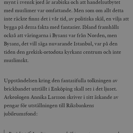
mynt i svensk jord är arabiska och att handelsutbytet
med muslimer var omfattande. Men som om allt detta
inte räckte finns det i vår tid, av politiska skäl, en vilja att
woocommerce_items_in_cart
Automattic
S
Inc.
bygga på dessa fakta med fantasier. Ibland framhålls
timbro.se
också att väringarna i Bysans var från Norden, men
Bysans, det vill säga nuvarande Istanbul, var på den
wp_woocommerce_session_[abcdef0123456789]
timbro.se
2
tiden den grekisk-ortodoxa kyrkans centrum och inte
{32}
muslimskt.
__cf_bm
Cloudflare
Inc.
m
.myfonts.net
Uppståndelsen kring den fantasifulla tolkningen av
brickbandet utställt i Enköping skall ses i det ljuset.
Arkeologen Annika Larsson skriver i sitt äskande av
pengar för utställningen till Riksbankens
jubileumsfond:
_hjAbsoluteSessionInProgress
Hotjar Ltd
.timbro.se
m