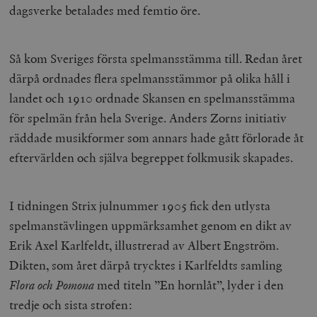
dagsverke betalades med femtio öre.
Så kom Sveriges första spelmansstämma till. Redan året
därpå ordnades flera spelmansstämmor på olika håll i
landet och 1910 ordnade Skansen en spelmansstämma
för spelmän från hela Sverige. Anders Zorns initiativ
räddade musikformer som annars hade gått förlorade åt
eftervärlden och själva begreppet folkmusik skapades.
I tidningen Strix julnummer 1905 fick den utlysta
spelmanstävlingen uppmärksamhet genom en dikt av
Erik Axel Karlfeldt, illustrerad av Albert Engström.
Dikten, som året därpå trycktes i Karlfeldts samling
Flora och Pomona
med titeln ”En hornlåt”, lyder i den
tredje och sista strofen: