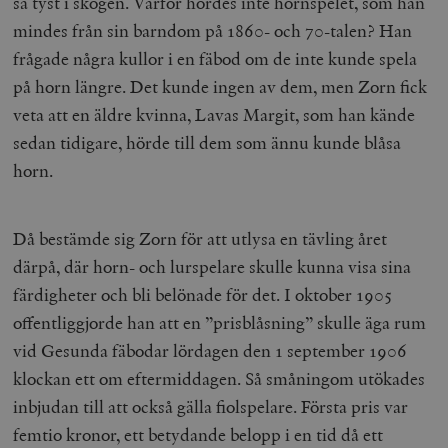
så tyst i skogen. Varför hördes inte hornspelet, som han
mindes från sin barndom på 1860- och 70-talen? Han
frågade några kullor i en fäbod om de inte kunde spela
på horn längre. Det kunde ingen av dem, men Zorn fick
veta att en äldre kvinna, Lavas Margit, som han kände
sedan tidigare, hörde till dem som ännu kunde blåsa
horn.
Då bestämde sig Zorn för att utlysa en tävling året
därpå, där horn- och lurspelare skulle kunna visa sina
färdigheter och bli belönade för det. I oktober 1905
offentliggjorde han att en ”prisblåsning” skulle äga rum
vid Gesunda fäbodar lördagen den 1 september 1906
klockan ett om eftermiddagen. Så småningom utökades
inbjudan till att också gälla fiolspelare. Första pris var
femtio kronor, ett betydande belopp i en tid då ett