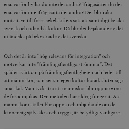
Leverantör
ena, varför hyllar du inte det andra? Ifrågasätter du det
Namn
Utgång
B
/ Domän
ena, varför inte ifrågasätta det andra? Det blir raka
Leverantör /
Namn
Utgång
Beskrivning
_ga
Google LLC
1 år 1
D
Domän
.timbro.se
månad
a
motsatsen till förra sekelskiftets sätt att samtidigt bejaka
U
YSC
Google LLC
Session
Denna cookie 
e
svensk och utländsk kultur. Då blir det bejakande av det
.youtube.com
av YouTube fö
G
spåra visning
a
utländska på bekostnad av det svenska.
inbäddade vi
a
u
VISITOR_INFO1_LIVE
Google LLC
6
Denna cookie 
t
.youtube.com
månader
av Youtube fö
g
hålla reda på
Och det är inte ”hög relevans för integration” och
k
användarinst
i
för Youtube-v
motverkar inte ”främlingsfientliga strömmar”. Det
w
inbäddade i
a
webbplatser;
späder tvärt om på främlingsfientligheten och leder till
s
också avgör
f
webbplatsbe
att människor, som ser sin egen kultur hotad, sluter sig i
w
använder den
eller gamla 
sina skal. Man tycks tro att människor blir öppnare om
_gid
Google LLC
1 dag
D
av Youtube-
.timbro.se
G
gränssnittet.
de förödmjukas. Den metoden har aldrig fungerat. Att
o
v
mailchimp_landing_site
Mailchimp
28 dagar
människor i stället blir öppna och inbjudande om de
o
timbro.se
o
känner sig självsäkra och trygga, är betydligt vanligare.
__cf_bm
Cloudflare
30
Denna cookie
_gat_UA-19195086-1
.timbro.se
54
D
Inc.
minuter
för att skilja
sekunder
c
.podbean.com
människor oc
G
Detta är förd
m