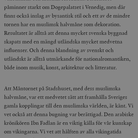
påminner starkt om Dogepalatset i Venedig, men där
Strikt nödvändigt
Analys
finns också inslag av bysantisk stil och ett av de mindre
Marknadsföring
Funktioner
tornen har en muslimsk halvmåne som dekoration.
Strikt nödvändiga kakor tillåter
Resultatet är alltså att denna mycket svenska byggnad
kärnwebbplatsfunktioner som användarinloggning
och kontohantering. Webbplatsen kan inte användas
skapats med en mängd utländska mycket medvetna
ordentligt utan strikt nödvändiga cookies.
influenser. Och denna blandning av svenskt och
Leverantör
Namn
U
/ Domän
utländskt är alltså utmärkande för nationalromantiken,
både inom musik, konst, arkitektur och litteratur.
woocommerce_cart_hash
Automattic
S
Inc.
timbro.se
Att Måntornet på Stadshuset, med dess muslimska
halvmåne, var ett medvetet sätt att framhålla Sveriges
_hjFirstSeen
Hotjar Ltd
.timbro.se
m
gamla kopplingar till den muslimska världen, är känt. Vi
vet också att denna bugning var berättigad. Den arabiske
krönikören Ibn Fadlan är en viktig källa för vår kunskap
om vikingarna. Vi vet att hälften av alla vikingatida