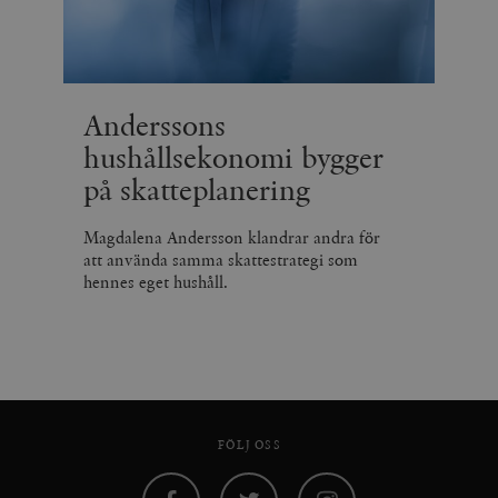
Anderssons
hushållsekonomi bygger
på skatteplanering
Magdalena Andersson klandrar andra för
att använda samma skattestrategi som
hennes eget hushåll.
FÖLJ OSS