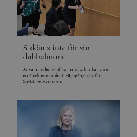
S skäms inte för sin
dubbelmoral
Användandet av olika måttstockar har varit
ett återkommande tillvägagångssätt för
Socialdemokraterna.