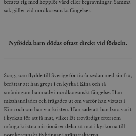
befatta sig med hopplös vård eller begravningar. Samma
sak gäller vid nordkoreanska fängelser.
Nyfödda barn dödas oftast direkt vid födseln.
Song, som flydde till Sverige för tio år sedan med sin fru,
berättar att han greps i en kyrka i Kina och så
småningom hamnade i nordkoreanskt fängelse. Han
misshandlades och frågades ut om varför han vistats i
Kina och om han var kristen. Han sade att han bara varit
i kyrkan för att få mat, vilket lät trovärdigt eftersom
många kristna missionärer delar ut mat i kyrkorna till
nordkoreanska flyktingar i gränstrakterna.