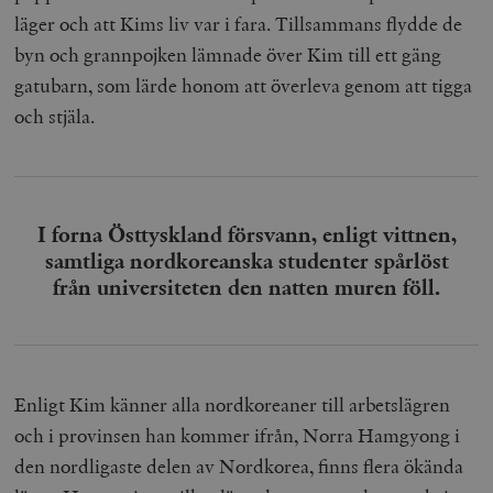
läger och att Kims liv var i fara. Tillsammans flydde de
byn och grannpojken lämnade över Kim till ett gäng
gatubarn, som lärde honom att överleva genom att tigga
och stjäla.
I forna Östtyskland försvann, enligt vittnen,
samtliga nordkoreanska studenter spårlöst
från universiteten den natten muren föll.
Enligt Kim känner alla nordkoreaner till arbetslägren
och i provinsen han kommer ifrån, Norra Hamgyong i
den nordligaste delen av Nordkorea, finns flera ökända