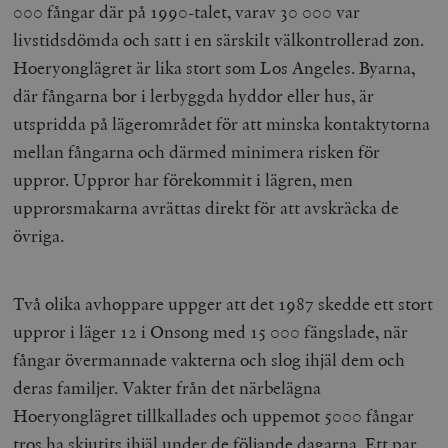
000 fångar där på 1990-talet, varav 30 000 var
livstidsdömda och satt i en särskilt välkontrollerad zon.
Hoeryonglägret är lika stort som Los Angeles. Byarna,
där fångarna bor i lerbyggda hyddor eller hus, är
utspridda på lägerområdet för att minska kontaktytorna
mellan fångarna och därmed minimera risken för
uppror. Uppror har förekommit i lägren, men
upprorsmakarna avrättas direkt för att avskräcka de
övriga.
Två olika avhoppare uppger att det 1987 skedde ett stort
uppror i läger 12 i Onsong med 15 000 fängslade, när
fångar övermannade vakterna och slog ihjäl dem och
deras familjer. Vakter från det närbelägna
Hoeryonglägret tillkallades och uppemot 5000 fångar
tros ha skjutits ihjäl under de följande dagarna. Ett par