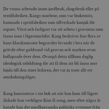
hålla reda på
k
användarinst
i
De vuxna arbetade inom jordbruk, skogsbruk eller på
för Youtube-v
w
inbäddade i
a
textilfabriken. Kangs morbror, som var biokemist,
webbplatser;
s
också avgör
f
hamnade i spritfabriken som tillverkade konjak för
webbplatsbe
w
använder den
export. Värst och farligast var att arbeta i gruvorna som
eller gamla 
_gid
Google LLC
1 dag
D
av Youtube-
.timbro.se
G
fanns inne i lägerområdet. Kang beskriver hur flera av
gränssnittet.
o
v
hans klasskamrater begravdes levande i lera när de
mailchimp_landing_site
Mailchimp
28 dagar
o
timbro.se
o
grävde efter guldsand vid gruvan och marken ovan
__cf_bm
Cloudflare
30
Denna cookie
kollapsade över dem. Ovanpå detta tillkom daglig
_gat_UA-19195086-1
.timbro.se
54
D
Inc.
minuter
för att skilja
sekunder
c
.podbean.com
människor oc
ideologisk utbildning för att få dem att bli ännu mer
G
Detta är förd
m
för webbplat
lojala till den store ledaren, det var ju trots allt ett
i
att göra gilti
i
rapporter o
omskolningsläger.
e
användningen
si
deras webbpl
_
a
_fbp
Meta
3
Används av F
s
Platform Inc.
månader
för att lever
Kang konstaterar i sin bok att när han kom till lägret
p
.timbro.se
serie
t
reklamproduk
älskade han verkligen Kim Il-sung, men efter några år
såsom realti
_ga_YBG49SLCTY
.timbro.se
1 år 1
D
från
hatade han det nordkoreanska politiska systemet från
månad
G
tredjepartsa