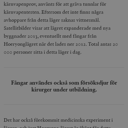
kärnvapenprov, använts för att gräva tunnlar för
kärnvapentesten. Eftersom det inte finns några
avhoppare från detta läger saknas vittnesmål.
Satellitbilder visar att lägret expanderade med nya
byggnader 2013, eventuellt med fångar från
Hoeryonglägret när det lades ner 2012. Total antas 20
000 personer sitta i detta läger i dag.
Fångar användes också som försöksdjur för
kirurger under utbildning.
Det har också förekommit medicinska experiment i
lägren, och just Hoeryong-lägret är ökänt för detta.