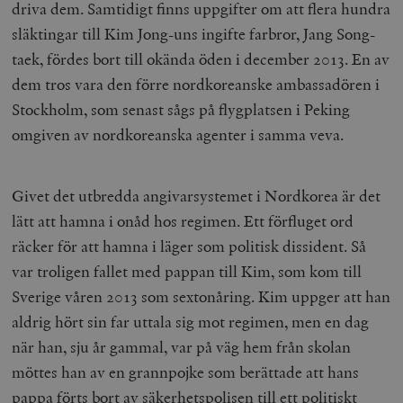
driva dem. Samtidigt finns uppgifter om att flera hundra
släktingar till Kim Jong-uns ingifte farbror, Jang Song-
taek, fördes bort till okända öden i december 2013. En av
dem tros vara den förre nordkoreanske ambassadören i
Stockholm, som senast sågs på flygplatsen i Peking
omgiven av nordkoreanska agenter i samma veva.
Givet det utbredda angivarsystemet i Nordkorea är det
lätt att hamna i onåd hos regimen. Ett förfluget ord
räcker för att hamna i läger som politisk dissident. Så
var troligen fallet med pappan till Kim, som kom till
Sverige våren 2013 som sextonåring. Kim uppger att han
aldrig hört sin far uttala sig mot regimen, men en dag
när han, sju år gammal, var på väg hem från skolan
möttes han av en grannpojke som berättade att hans
pappa förts bort av säkerhetspolisen till ett politiskt