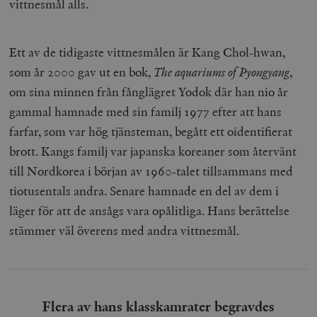
vittnesmål alls.
__cf_bm
Cloudflare
Inc.
m
.myfonts.net
Ett av de tidigaste vittnesmålen är Kang Chol-hwan,
som år 2000 gav ut en bok,
The aquariums of Pyongyang
,
om sina minnen från fånglägret Yodok där han nio år
gammal hamnade med sin familj 1977 efter att hans
farfar, som var hög tjänsteman, begått ett oidentifierat
brott. Kangs familj var japanska koreaner som återvänt
till Nordkorea i början av 1960-talet tillsammans med
_hjAbsoluteSessionInProgress
Hotjar Ltd
.timbro.se
m
tiotusentals andra. Senare hamnade en del av dem i
läger för att de ansågs vara opålitliga. Hans berättelse
stämmer väl överens med andra vittnesmål.
Flera av hans klasskamrater begravdes
__cf_bm
Cloudflare