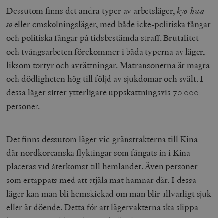
Dessutom finns det andra typer av arbetsläger,
kyo-hwa-
so
eller omskolningsläger, med både icke-politiska fångar
och politiska fångar på tidsbestämda straff. Brutalitet
och tvångsarbeten förekommer i båda typerna av läger,
liksom tortyr och avrättningar. Matransonerna är magra
och dödligheten hög till följd av sjukdomar och svält. I
dessa läger sitter ytterligare uppskattningsvis 70 000
personer.
Det finns dessutom läger vid gränstrakterna till Kina
där nordkoreanska flyktingar som fångats in i Kina
placeras vid återkomst till hemlandet. Även personer
som ertappats med att stjäla mat hamnar där. I dessa
läger kan man bli hemskickad om man blir allvarligt sjuk
eller är döende. Detta för att lägervakterna ska slippa