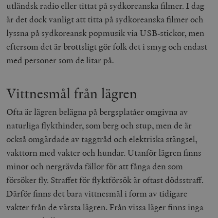
utländsk radio eller tittat på sydkoreanska filmer. I dag
/ Domän
är det dock vanligt att titta på sydkoreanska filmer och
woocommerce_cart_hash
Automattic
S
Inc.
lyssna på sydkoreansk popmusik via USB-stickor, men
timbro.se
eftersom det är brottsligt gör folk det i smyg och endast
med personer som de litar på.
_hjFirstSeen
Hotjar Ltd
.timbro.se
m
Vittnesmål från lägren
Ofta är lägren belägna på bergsplatåer omgivna av
naturliga flykthinder, som berg och stup, men de är
också omgärdade av taggtråd och elektriska stängsel,
vakttorn med vakter och hundar. Utanför lägren finns
woocommerce_items_in_cart
Automattic
S
minor och nergrävda fällor för att fånga den som
Inc.
timbro.se
försöker fly. Straffet för flyktförsök är oftast dödsstraff.
Därför finns det bara vittnesmål i form av tidigare
vakter från de värsta lägren. Från vissa läger finns inga
wp_woocommerce_session_[abcdef0123456789]
timbro.se
2
{32}