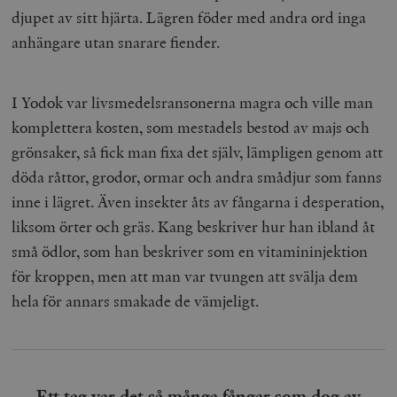
b
djupet av sitt hjärta. Lägren föder med andra ord inga
vuid
Vimeo.com
1 år 1
Dessa kakor 
_hjSessionUser_675006
.timbro.se
1 år
Inc.
månad
av Vimeo-
anhängare utan snarare fiender.
.vimeo.com
videospelare
_hjIncludedInSessionSample_675006
.timbro.se
2
webbplatser.
minuter
_hjSession_675006
.timbro.se
30
I Yodok var livsmedelsransonerna magra och ville man
minuter
komplettera kosten, som mestadels bestod av majs och
grönsaker, så fick man fixa det själv, lämpligen genom att
döda råttor, grodor, ormar och andra smådjur som fanns
inne i lägret. Även insekter åts av fångarna i desperation,
liksom örter och gräs. Kang beskriver hur han ibland åt
små ödlor, som han beskriver som en vitamininjektion
för kroppen, men att man var tvungen att svälja dem
hela för annars smakade de vämjeligt.
Ett tag var det så många fångar som dog av