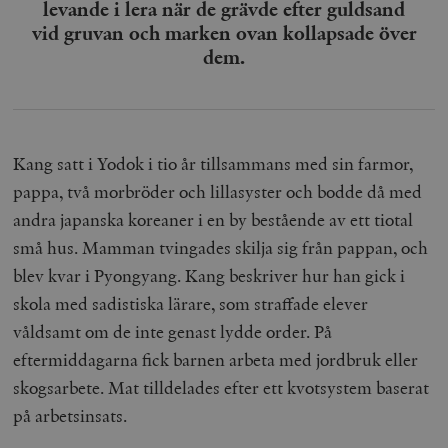
Inc.
m
levande i lera när de grävde efter guldsand
.vimeo.com
vid gruvan och marken ovan kollapsade över
dem.
Kang satt i Yodok i tio år tillsammans med sin farmor,
pappa, två morbröder och lillasyster och bodde då med
andra japanska koreaner i en by bestående av ett tiotal
små hus. Mamman tvingades skilja sig från pappan, och
blev kvar i Pyongyang. Kang beskriver hur han gick i
Leverantör
Namn
Utgång
B
/ Domän
skola med sadistiska lärare, som straffade elever
Leverantör /
Namn
Utgång
Beskrivning
_ga
Google LLC
1 år 1
D
Domän
våldsamt om de inte genast lydde order. På
.timbro.se
månad
a
U
eftermiddagarna fick barnen arbeta med jordbruk eller
YSC
Google LLC
Session
Denna cookie 
e
.youtube.com
av YouTube fö
G
skogsarbete. Mat tilldelades efter ett kvotsystem baserat
spåra visning
a
inbäddade vi
a
på arbetsinsats.
u
VISITOR_INFO1_LIVE
Google LLC
6
Denna cookie 
t
.youtube.com
månader
av Youtube fö
g