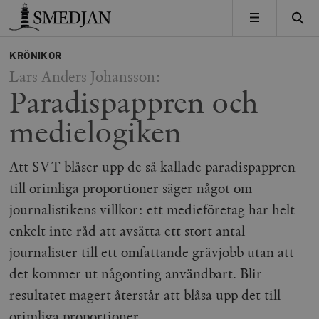
Timbro
MENY
KRÖNIKOR
Lars Anders Johansson:
Paradispappren och
medielogiken
Att SVT blåser upp de så kallade paradispappren
till orimliga proportioner säger något om
journalistikens villkor: ett medieföretag har helt
enkelt inte råd att avsätta ett stort antal
journalister till ett omfattande grävjobb utan att
det kommer ut någonting användbart. Blir
resultatet magert återstår att blåsa upp det till
orimliga proportioner.