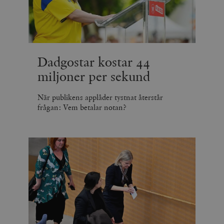
minuter
_hjSession_675006
.timbro.se
30
minuter
Dadgostar kostar 44
miljoner per sekund
När publikens applåder tystnat återstår
frågan: Vem betalar notan?