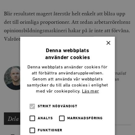
Blir resultatet magert återstår helt enkelt att blåsa upp
det till orimliga proportioner. Att sedan arbetarrörelsens
opinionsbildningsmaskineri hakar på är inte att förvåna.
Valrörelsen har börjat.
×
Denna webbplats
använder cookies
LARS ANDERS JOHANSSON
Denna webbplats använder cookies för
att förbättra användarupplevelsen.
Lars Anders Johansson är författare, journalist
Genom att använda vår webbplats
och tidigare chefredaktör på Smedjan. Han
samtycker du till alla cookies i enlighet
driver också podcasten
Budoarstämning
.
med vår cookiepolicy.
Läs mer
STRIKT NÖDVÄNDIGT
Dela artikeln
ANALYS
MARKNADSFÖRING
FUNKTIONER