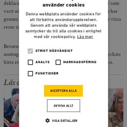
deklarationen. Avdragsgillt är bara sådana utgifter som
använder cookies
varit nödvändiga för inkomstens förvärvande, och har
Denna webbplats använder cookies för
genom snäva tolkningar begränsats till exempelvis vissa
att förbättra användarupplevelsen.
Genom att använda vår webbplats
resor som riksdagsledamöter gör.
samtycker du till alla cookies i enlighet
med vår cookiepolicy.
Läs mer
Beroende på hur detta redovisas av varje enskild
STRIKT NÖDVÄNDIGT
mottagare av arvode, så har Socialdemokraterna lyckats
hitta ett sätt att ge det egna partiet en skattefri gåva.
ANALYS
MARKNADSFÖRING
FUNKTIONER
Läs också:
ACCEPTERA ALLA
AVVISA ALLT
VISA DETALJER