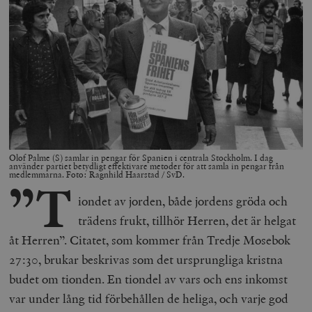
Olof Palme (S) samlar in pengar för Spanien i centrala Stockholm. I dag
använder partiet betydligt effektivare metoder för att samla in pengar från
medlemmarna. Foto: Ragnhild Haarstad / SvD.
”T
iondet av jorden, både jordens gröda och
trädens frukt, tillhör Herren, det är helgat
åt Herren”. Citatet, som kommer från Tredje Mosebok
27:30, brukar beskrivas som det ursprungliga kristna
budet om tionden. En tiondel av vars och ens inkomst
var under lång tid förbehållen de heliga, och varje god