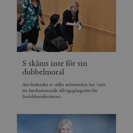
S skäms inte för sin
dubbelmoral
Användandet av olika måttstockar har varit
ett återkommande tillvägagångssätt för
Socialdemokraterna.