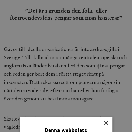
”Det är i grunden den folk- eller
förtroendevaldas pengar som man hanterar”
Gåvor till ideella organisationer är inte avdragsgilla i
Sverige. Till skillnad mot i många centraleuropeiska och
anglosaxiska länder betalar alltså den som tjänat pengar
och sedan ger bort dem i första steget skatt på
inkomsten. Detta sker oavsett om pengarna någonsin
nått den arvoderade, eftersom han eller hon förfogat
över den genom att bestämma mottagare.
Skatteverket skriver uttryckligen i sina rättsliga
×
vägledningar att partiskatt inte är avdragsgill i
Denna webbplats