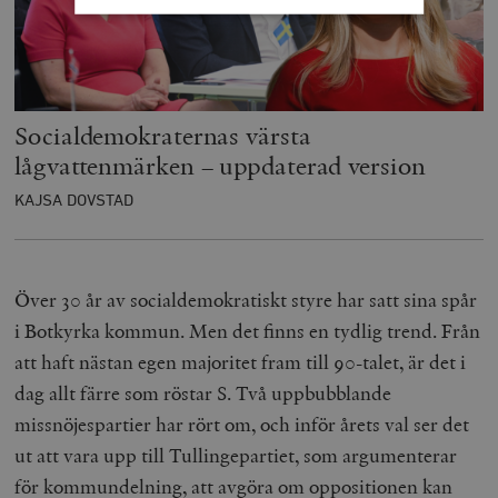
Strikt nödvändigt
Analys
Marknadsföring
Funktioner
Socialdemokraternas värsta
Strikt nödvändiga kakor tillåter
kärnwebbplatsfunktioner som användarinloggning
lågvattenmärken – uppdaterad version
och kontohantering. Webbplatsen kan inte användas
ordentligt utan strikt nödvändiga cookies.
KAJSA DOVSTAD
Leverantör
Namn
U
/ Domän
woocommerce_cart_hash
Automattic
S
Inc.
Över 30 år av socialdemokratiskt styre har satt sina spår
timbro.se
i Botkyrka kommun. Men det finns en tydlig trend. Från
att haft nästan egen majoritet fram till 90-talet, är det i
_hjFirstSeen
Hotjar Ltd
dag allt färre som röstar S. Två uppbubblande
.timbro.se
m
missnöjespartier har rört om, och inför årets val ser det
ut att vara upp till Tullingepartiet, som argumenterar
för kommundelning, att avgöra om oppositionen kan