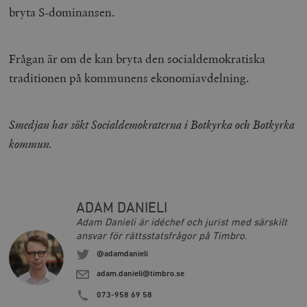
bryta S-dominansen.
Frågan är om de kan bryta den socialdemokratiska
woocommerce_items_in_cart
Automattic
S
Inc.
traditionen på kommunens ekonomiavdelning.
timbro.se
Smedjan har sökt Socialdemokraterna i Botkyrka och Botkyrka
wp_woocommerce_session_[abcdef0123456789]
timbro.se
2
{32}
kommun.
__cf_bm
Cloudflare
Inc.
m
.myfonts.net
ADAM DANIELI
Adam Danieli är idéchef och jurist med särskilt
ansvar för rättsstatsfrågor på Timbro.
@adamdanieli
adam.danieli@timbro.se
073-958 69 58
_hjAbsoluteSessionInProgress
Hotjar Ltd