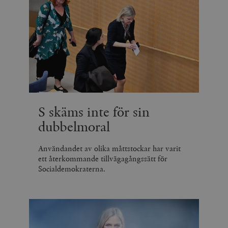
S skäms inte för sin
dubbelmoral
Användandet av olika måttstockar har varit
ett återkommande tillvägagångssätt för
Socialdemokraterna.