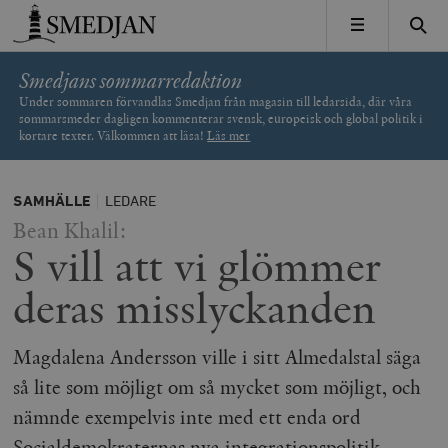
Timbro
MENY
Smedjans sommarredaktion
Under sommaren förvandlas Smedjan från magasin till ledarsida, där våra
sommarsmeder dagligen kommenterar svensk, europeisk och global politik i
kortare texter. Välkommen att läsa!
Läs mer
SAMHÄLLE
LEDARE
Bean Khalil:
S vill att vi glömmer
deras misslyckanden
Magdalena Andersson ville i sitt Almedalstal säga
så lite som möjligt om så mycket som möjligt, och
nämnde exempelvis inte med ett enda ord
Socialdemokraternas nya integrationspolitik.