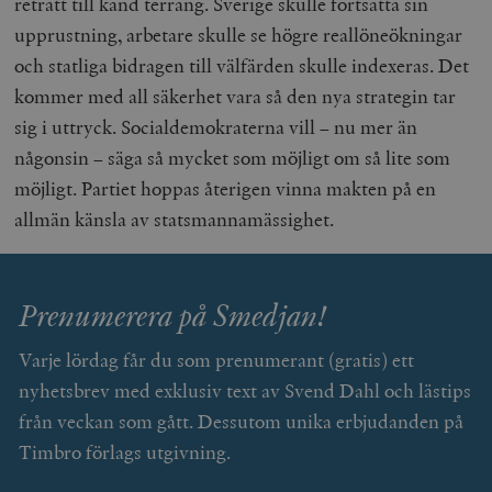
reträtt till känd terräng. Sverige skulle fortsätta sin
upprustning, arbetare skulle se högre reallöneökningar
och statliga bidragen till välfärden skulle indexeras. Det
kommer med all säkerhet vara så den nya strategin tar
sig i uttryck. Socialdemokraterna vill – nu mer än
någonsin – säga så mycket som möjligt om så lite som
möjligt. Partiet hoppas återigen vinna makten på en
allmän känsla av statsmannamässighet.
Prenumerera på Smedjan!
Varje lördag får du som prenumerant (gratis) ett
nyhetsbrev med exklusiv text av Svend Dahl och lästips
från veckan som gått. Dessutom unika erbjudanden på
Timbro förlags utgivning.