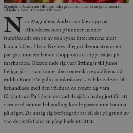
Magdalena Andersson vill vinna valet genom att undvika att prata konkret
sakpolitik. Foto: Christine Olsson/TT
N
är Magdalena Andersson klev upp på
Almedalsscenen påminner hennes
framförande om en av den ryska litteraturens mest
kända fabler. I Ivan Krylovs allegori demonstrerar ett
par gäss mot sin bonde i hopp om att slippa säljas på
marknaden. Gässen sade sig vara ättlingar till Junos
heliga gäss – som under den romerska republikens tid
räddat Rom från galliska inkräktare – och krävde att bli
behandlade med den vördnad de tyckte sig vara
förtjänta av. På frågan om vad de själva hade gjort för att
vara värd samma behandling kunde gässen inte komma
på något. De ansåg sig berättigade att bli det på grund av
vad deras förfäder en gång hade uträttat.