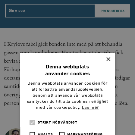
Email
I Krylovs fabel gick bonden inte med på att behandla
gässen som kungligheter. Han tyckte att de själva fick
×
bevisa sig vara förtjänta av en särbehandling.
Denna webbplats
Förhoppningsvis kommer väljarna i framtiden göra
använder cookies
detsamma och inse att dåtidens stordåd inte rättfärdigar
Denna webbplats använder cookies för
samtidens högaktning. I bästa fall kommer de även
att förbättra användarupplevelsen.
övertygas om att Magdalena Andersson inte är rätt
Genom att använda vår webbplats
samtycker du till alla cookies i enlighet
person att lösa de problem hon tidigare inte kunde lösa.
med vår cookiepolicy.
Läs mer
STRIKT NÖDVÄNDIGT
BEAN KHALIL
ANALYS
MARKNADSFÖRING