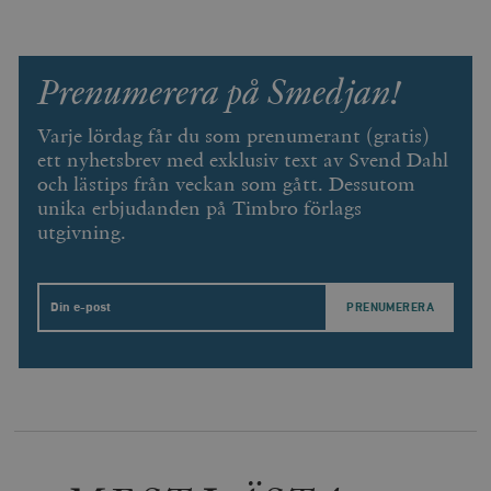
Prenumerera på Smedjan!
Varje lördag får du som prenumerant (gratis)
ett nyhetsbrev med exklusiv text av Svend Dahl
och lästips från veckan som gått. Dessutom
unika erbjudanden på Timbro förlags
utgivning.
Leverantör
Namn
Utgång
B
/ Domän
Email
Leverantör /
Namn
Utgång
Beskrivning
_ga
Google LLC
1 år 1
D
Domän
.timbro.se
månad
a
U
YSC
Google LLC
Session
Denna cookie 
e
.youtube.com
av YouTube fö
G
spåra visning
a
inbäddade vi
a
u
VISITOR_INFO1_LIVE
Google LLC
6
Denna cookie 
t
.youtube.com
månader
av Youtube fö
g
hålla reda på
k