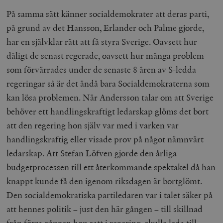
På samma sätt känner socialdemokrater att deras parti,
på grund av det Hansson, Erlander och Palme gjorde,
har en självklar rätt att få styra Sverige. Oavsett hur
dåligt de senast regerade, oavsett hur många problem
som förvärrades under de senaste 8 åren av S-ledda
regeringar så är det ändå bara Socialdemokraterna som
kan lösa problemen. När Andersson talar om att Sverige
behöver ett handlingskraftigt ledarskap glöms det bort
att den regering hon själv var med i varken var
handlingskraftig eller visade prov på något nämnvärt
ledarskap. Att Stefan Löfven gjorde den årliga
budgetprocessen till ett återkommande spektakel då han
knappt kunde få den igenom riksdagen är bortglömt.
Den socialdemokratiska partiledaren var i talet säker på
att hennes politik – just den här gången – till skillnad
från förra gången hon satt i regering, skulle leda till