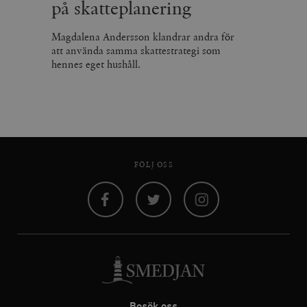
på skatteplanering
Magdalena Andersson klandrar andra för
att använda samma skattestrategi som
hennes eget hushåll.
FÖLJ OSS
Facebook
Twitter
Instagram
Besök oss