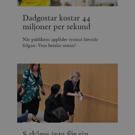
Dadgostar kostar 44
miljoner per sekund
När publikens applåder tystnat återstår
frågan: Vem betalar notan?
S skäms inte för sin