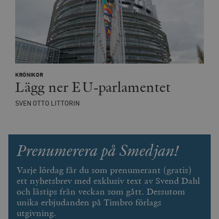
__cf_bm
Cloudflare
Inc.
m
.vimeo.com
KRÖNIKOR
Lägg ner EU-parlamentet
SVEN OTTO LITTORIN
Prenumerera på Smedjan!
Varje lördag får du som prenumerant (gratis)
ett nyhetsbrev med exklusiv text av Svend Dahl
Leverantör
Namn
Utgång
B
och lästips från veckan som gått. Dessutom
/ Domän
Leverantör /
unika erbjudanden på Timbro förlags
Namn
Utgång
Beskrivning
_ga
Google LLC
1 år 1
D
Domän
utgivning.
.timbro.se
månad
a
U