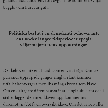
gulahusmotståndarens röst avgör inte kommer beviljas
bygglov om huset är gult.
Politiska beslut i en demokrati behöver inte
ens under längre tidsperioder spegla
väljarmajoritetens uppfattningar.
Det behöver inte ens handla om en viss fråga. Om tre
personer upprepade gånger singlar slant kommer
utfallet konvergera mot lika många krona som klave.
Om en deltagare däremot avstår att singla sin slant och i
stället lägger den med klaven upp kommer man
däremot snabbt få en övervikt klave. Om det är 100 eller