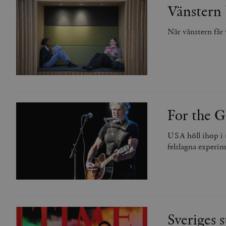
Vänstern 
När vänstern får 
For the 
USA höll ihop i t
felslagna experim
Sveriges s