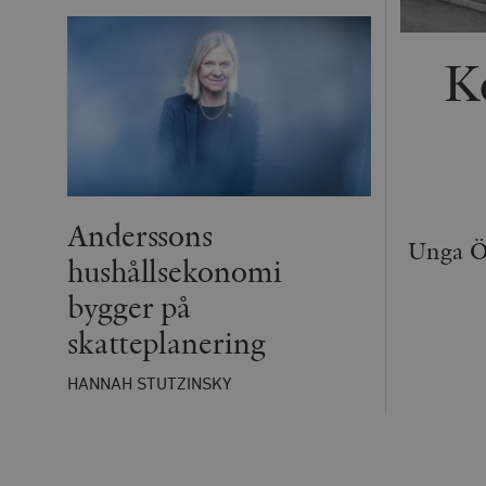
K
Anderssons
Unga Ör
hushållsekonomi
bygger på
skatteplanering
HANNAH STUTZINSKY