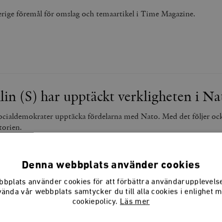
verige föremål för omslag och temaartikel i Time Magazine.
in (S) har upptäckt verkligheten i Na
ocialdemokrater upptäcka fördelarna med Nato. Med det följer ock
torien.
Denna webbplats använder cookies
bplats använder cookies för att förbättra användarupplevel
vända vår webbplats samtycker du till alla cookies i enlighet 
sätter till och med en bronsbyst i röre
cookiepolicy.
Läs mer
Reinfeldt avgått som statsminister är hans arv fortfarande i rörelse.