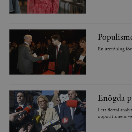
woocommerce_items_in_
wp_woocommerce_sessio
{32}
__cf_bm
Populisme
_hjAbsoluteSessionInPr
En utredning för
__cf_bm
Enögda p
Namn
Namn
_ga
YSC
I ett flertal ana
oppositionens ve
VISITOR_INFO1_LIVE