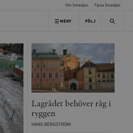
Om Smedjan
Tipsa Smedjan
MENY
FÖLJ
FÖLJ OSS
SEARCH
Lagrådet behöver råg i
ryggen
HANS BERGSTRÖM