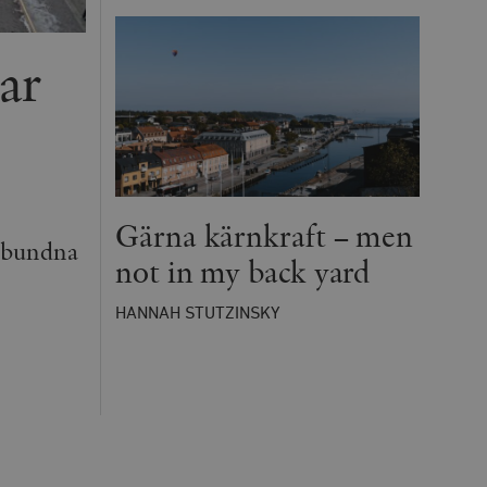
ar
Gärna kärnkraft – men
 obundna
not in my back yard
HANNAH STUTZINSKY