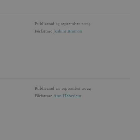
agrar och uppdaterar ett
r att räkna och spåra
s. Detta är fördelaktigt
 av Google Analytics, där
Publicerad
23 september 2024
gen av deras webbplats.
dentitetsnumret för
Författare
Joakim Broman
är en variant av _gat-kakan
registreras av Google på
ter, såsom realtidsbud
t bevara
r.
Publicerad
20 september 2024
Författare
Ann Heberlein