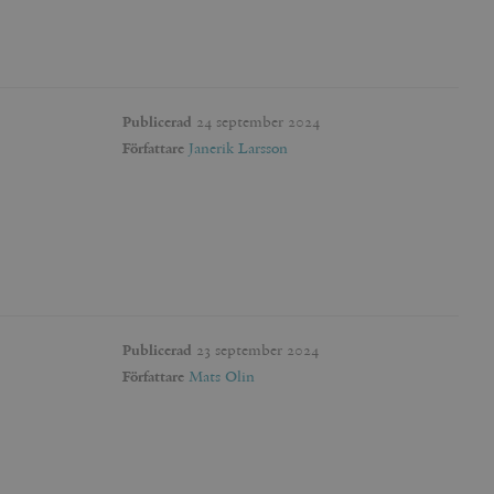
agnens innehåll / data
ellan människor och bots.
Publicerad
24 september 2024
ör att göra giltiga
webbplats.
Författare
Janerik Larsson
påra början av
essioner. Den innehåller
ellan människor och bots.
ör att göra giltiga
webbplats.
Publicerad
23 september 2024
Författare
Mats Olin
inbäddade videor.
rsal Analytics - vilket är
lystjänst. Denna cookie
t tilldela ett
ierare. Den ingår i varje
darinställningar för
t beräkna besökar-,
öra om
pporterna.
 av Youtube-gränssnittet.