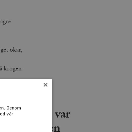
lägre
get ökar,
på krogen
×
n djup kris var
sen. Genom
med vår
misär och en