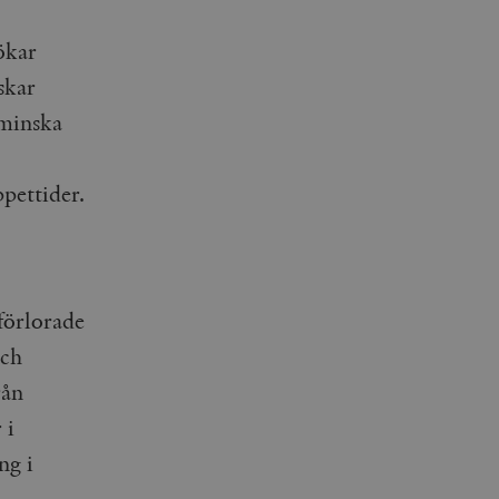
ökar
skar
 minska
pettider.
förlorade
och
rån
 i
ng i