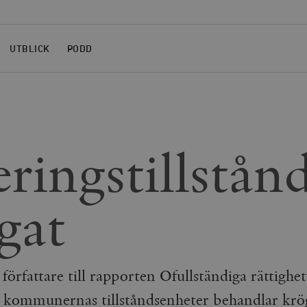
UTBLICK
PODD
ringstillstånd
gat
örfattare till rapporten Ofullständiga rättighete
h kommunernas tillståndsenheter behandlar kr