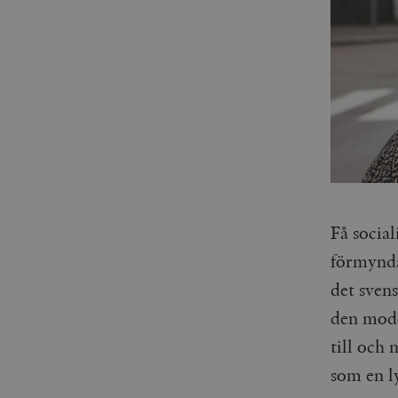
Få social
förmynda
det sven
den model
till och
som en l