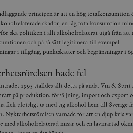
dläggande principen är att en hög totalkonsumtion 
alkoholrelaterade skador, en låg totalkonsumtion min
ör ska politiken i allt alkoholrelaterat utgå från att
sumtionen och på så sätt legitimera till exempel
ningar i tillgång, punktskatter och begränsningar i öp
rhetsrörelsen hade fel
nträdet 1995 ställdes allt detta på ända. Vin & Sprit 
mrätt på produktion, försäljning, import och export 
a fick plötsligt ta med sig alkohol hem till Sverige f
. Nykterhetsrörelsen varnade för att en djup kris var
e med alkoholrelaterad misär och en lavinartad ökni