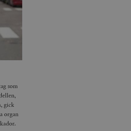
tag som
dellen,
, gick
la organ
skador.