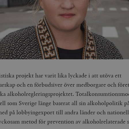
istiska projekt har varit lika lyckade i att utöva ett
rskap och en förbudsiver över medborgare och före
ska alkoholregleringsprojektet. Totalkonsumtionsmo
l som Sverige länge baserat all sin alkoholpolitik på
 med på lobbyingexport till andra länder och nationel
yckosam metod för prevention av alkoholrelaterade 