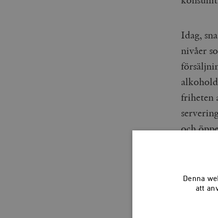
konsumti
Idag, sn
nivåer s
försäljn
alkohold
friheten 
servering
och öppe
Nykterhets
Denna web
att an
i antåg