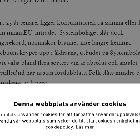
onen. Inget av det hände.
art 25 år senare, ligger konsumtionen på samma eller 
om innan EU-inträdet. Systembolaget slår dock
ingsrekord, människor bränner inte längre hemma,
ebuten kryper upp i åldrarna, utbudet på Systembola
att välja bland flera sorters vin är absolut och antalet
stillstånd har nästan fördubblats. Folk slåss mindre 
ttiderna är längre.
Denna webbplats använder cookies
rörelsen varnade för att e
bplats använder cookies för att förbättra användarupplevel
vända vår webbplats samtycker du till alla cookies i enlighet 
cookiepolicy.
Läs mer
ande med alkoholrelaterad 