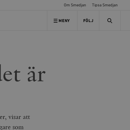
Om Smedjan
Tipsa Smedjan
MENY
FÖLJ
FÖLJ OSS
SEARCH
et är
r, visar att
ögare som