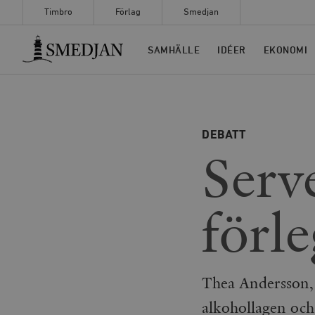
Timbro
Förlag
Smedjan
Timbro
SAMHÄLLE
IDÉER
EKONOMI
DEBATT
Serve
förle
Thea Andersson, f
alkohollagen oc