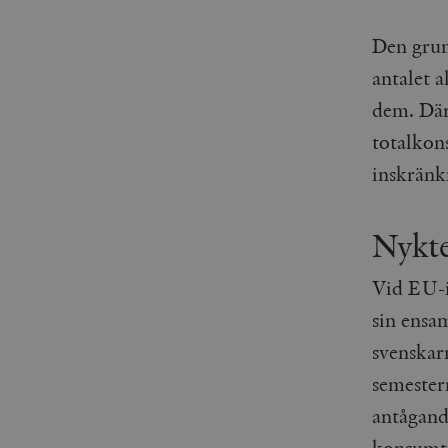
Den grun
antalet 
dem. Därf
totalkon
inskränk
Nykte
Vid EU-i
sin ensa
svenskarn
semestern
antågand