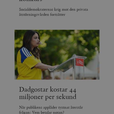
Socialdemokraternas krig mot den privata
ätstörningsvården fortsätter
Dadgostar kostar 44
miljoner per sekund
När publikens applåder tystnat återstår
frågan: Vem betalar notan?