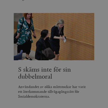
S skäms inte för sin
dubbelmoral
Användandet av olika måttstockar har varit
ett återkommande tillvägagångssätt för
Socialdemokraterna.