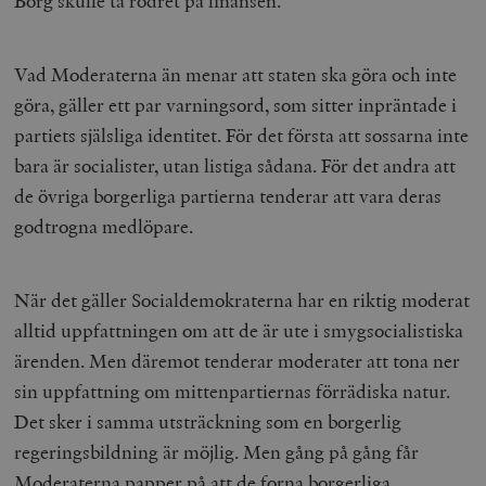
Borg skulle ta rodret på finansen.
Vad Moderaterna än menar att staten ska göra och inte
göra, gäller ett par varningsord, som sitter inpräntade i
partiets själsliga identitet. För det första att sossarna inte
bara är socialister, utan listiga sådana. För det andra att
de övriga borgerliga partierna tenderar att vara deras
godtrogna medlöpare.
När det gäller Socialdemokraterna har en riktig moderat
alltid uppfattningen om att de är ute i smygsocialistiska
ärenden. Men däremot tenderar moderater att tona ner
sin uppfattning om mittenpartiernas förrädiska natur.
Det sker i samma utsträckning som en borgerlig
regeringsbildning är möjlig. Men gång på gång får
Moderaterna papper på att de forna borgerliga