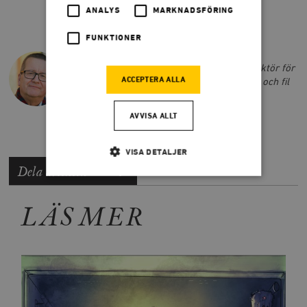
ANALYS
MARKNADSFÖRING
FUNKTIONER
STIG-BJÖRN LJUNGGREN
Stig-Björn Ljunggren är politisk chefredaktör för
ACCEPTERA ALLA
socialdemokratiska Sydöstran i Blekinge och fil
dr i statsvetenskap.
AVVISA ALLT
VISA DETALJER
Dela artikeln
LÄS MER
Strikt nödvändigt
Analys
Marknadsföring
Funktioner
Strikt nödvändiga kakor tillåter
kärnwebbplatsfunktioner som användarinloggning
och kontohantering. Webbplatsen kan inte användas
ordentligt utan strikt nödvändiga cookies.
Leverantör