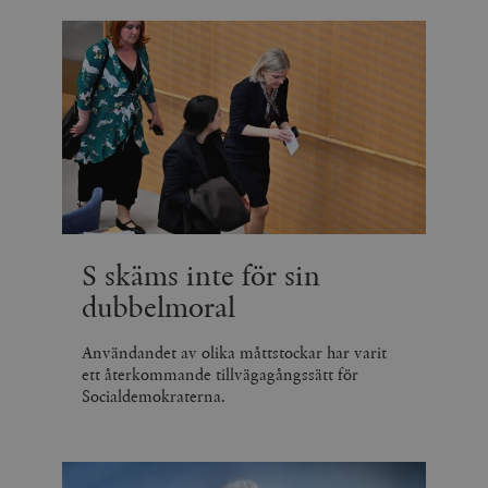
S skäms inte för sin
dubbelmoral
Användandet av olika måttstockar har varit
ett återkommande tillvägagångssätt för
Socialdemokraterna.