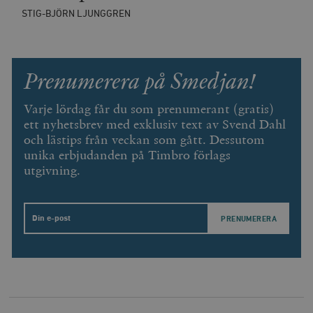
Inc.
m
.vimeo.com
STIG-BJÖRN LJUNGGREN
Prenumerera på Smedjan!
Varje lördag får du som prenumerant (gratis)
ett nyhetsbrev med exklusiv text av Svend Dahl
och lästips från veckan som gått. Dessutom
unika erbjudanden på Timbro förlags
utgivning.
Leverantör
Namn
Utgång
B
/ Domän
Leverantör /
Email
Namn
Utgång
Beskrivning
_ga
Google LLC
1 år 1
D
Domän
.timbro.se
månad
a
U
YSC
Google LLC
Session
Denna cookie 
e
.youtube.com
av YouTube fö
G
spåra visning
a
inbäddade vi
a
u
VISITOR_INFO1_LIVE
Google LLC
6
Denna cookie 
t
.youtube.com
månader
av Youtube fö