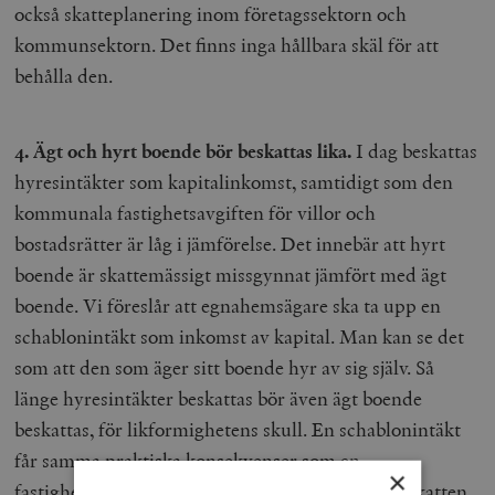
också skatteplanering inom företagssektorn och
kommunsektorn. Det finns inga hållbara skäl för att
behålla den.
4. Ägt och hyrt boende bör beskattas lika.
I dag beskattas
hyresintäkter som kapitalinkomst, samtidigt som den
kommunala fastighetsavgiften för villor och
bostadsrätter är låg i jämförelse. Det innebär att hyrt
boende är skattemässigt missgynnat jämfört med ägt
boende. Vi föreslår att egnahemsägare ska ta upp en
schablonintäkt som inkomst av kapital. Man kan se det
som att den som äger sitt boende hyr av sig själv. Så
länge hyresintäkter beskattas bör även ägt boende
beskattas, för likformighetens skull. En schablonintäkt
får samma praktiska konsekvenser som en
×
fastighetsskatt, men den teoretiska grunden för skatten