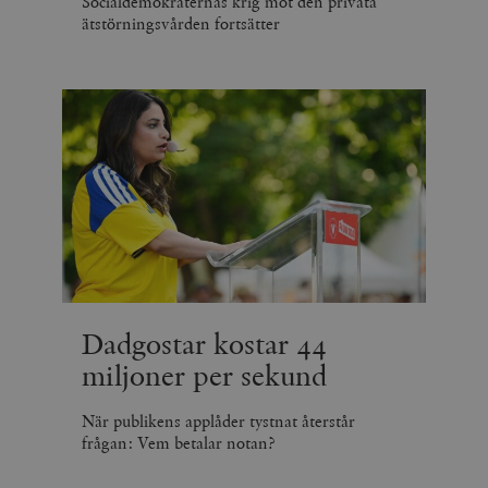
Socialdemokraternas krig mot den privata
ätstörningsvården fortsätter
Dadgostar kostar 44
miljoner per sekund
När publikens applåder tystnat återstår
frågan: Vem betalar notan?