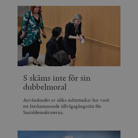
S skäms inte för sin
dubbelmoral
Användandet av olika måttstockar har varit
ett återkommande tillvägagångssätt för
Socialdemokraterna.