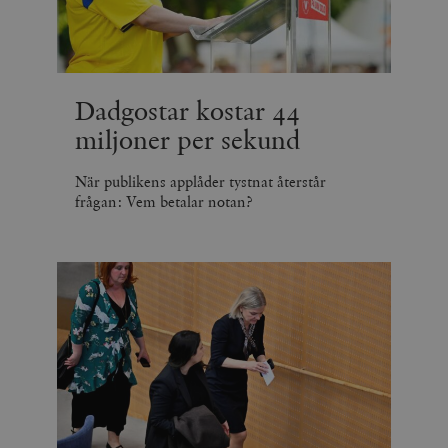
Dadgostar kostar 44
miljoner per sekund
När publikens applåder tystnat återstår
frågan: Vem betalar notan?