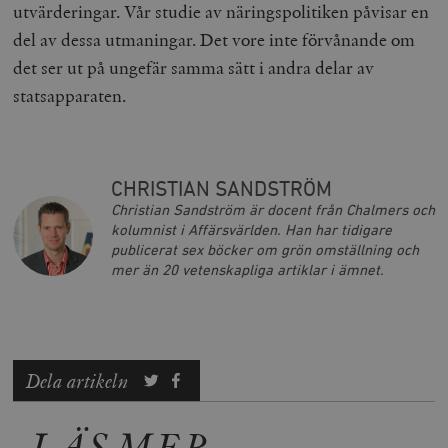
utvärderingar. Vår studie av näringspolitiken påvisar en
Marknadsföring
Funktioner
del av dessa utmaningar. Det vore inte förvånande om
Strikt nödvändiga kakor tillåter
det ser ut på ungefär samma sätt i andra delar av
kärnwebbplatsfunktioner som användarinloggning
statsapparaten.
och kontohantering. Webbplatsen kan inte användas
ordentligt utan strikt nödvändiga cookies.
Leverantör
Namn
U
/ Domän
woocommerce_cart_hash
Automattic
S
CHRISTIAN SANDSTRÖM
Inc.
Christian Sandström är docent från Chalmers och
timbro.se
kolumnist i Affärsvärlden. Han har tidigare
publicerat sex böcker om grön omställning och
mer än 20 vetenskapliga artiklar i ämnet.
_hjFirstSeen
Hotjar Ltd
.timbro.se
m
Dela artikeln
LÄS MER