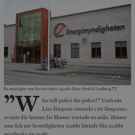
En myndighet som låtit utvärdera sig själv. Foto: Fredrik Sandberg/TT.
”W
ho will police the police?” Undrade
Lisa Simpson retoriskt i ett Simpsons-
avsnitt där hennes far Homer startade en milis. Homer
som fick ner brottsligheten snabbt började lika snabbt
missbruka sin makt.