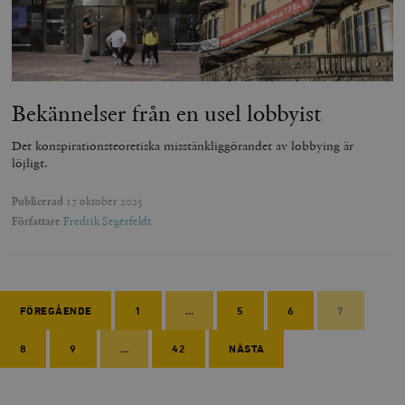
Bekännelser från en usel lobbyist
Det konspirationsteoretiska misstänkliggörandet av lobbying är
löjligt.
Publicerad
17 oktober 2025
Författare
Fredrik Segerfeldt
FÖREGÅENDE
1
…
5
6
7
8
9
…
42
NÄSTA