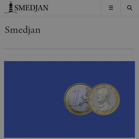
Timbro
MENY
Smedjan