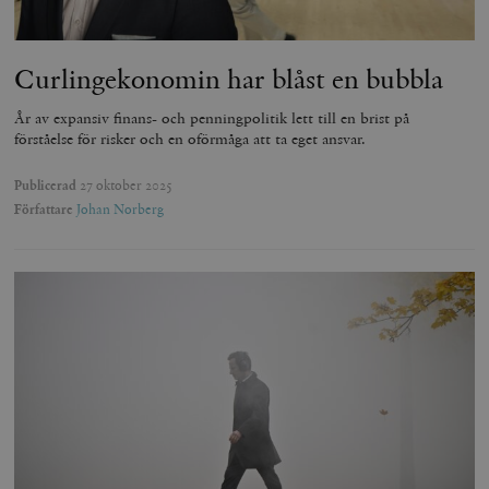
b
vuid
Vimeo.com
1 år 1
Dessa kakor 
_hjSessionUser_675006
.timbro.se
1 år
Inc.
månad
av Vimeo-
.vimeo.com
videospelare
Curlingekonomin har blåst en bubbla
_hjIncludedInSessionSample_675006
.timbro.se
2
webbplatser.
minuter
År av expansiv finans- och penningpolitik lett till en brist på
_hjSession_675006
.timbro.se
30
minuter
förståelse för risker och en oförmåga att ta eget ansvar.
Publicerad
27 oktober 2025
Författare
Johan Norberg