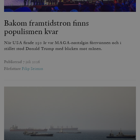
Bakom framtidstron finns
populismen kvar
När USA firade 250 år var MAGA-nostalgin försvunnen och i
stället stod Donald Trump med blicken mot månen.
Publicerad
7 juli 2026
Författare
Filip Seiman