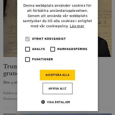
Denna webbplats använder cookies för
att förbättra användarupplevelsen.
Genom att använda vår webbplats
samtycker du till alla cookies i enlighet
med vår cookiepolicy.
Läs mer
STRIKT NÖDVÄNDIGT
ANALYS
MARKNADSFÖRING
FUNKTIONER
Trump hade inte förvånat USA:s
grundare
ACCEPTERA ALLA
Den 4 juli i år fyller USA 250 år.
AVVISA ALLT
Publicerad
17 juni 2026
Författare
Johan Norberg
VISA DETALJER