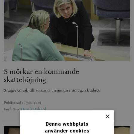
S mörkar en kommande
skattehöjning
S säger en sak till väljarna, en annan i sin egen budget.
Publicerad
17 juni 2026
Författare
Henrik Dalgard
×
Denna webbplats
använder cookies