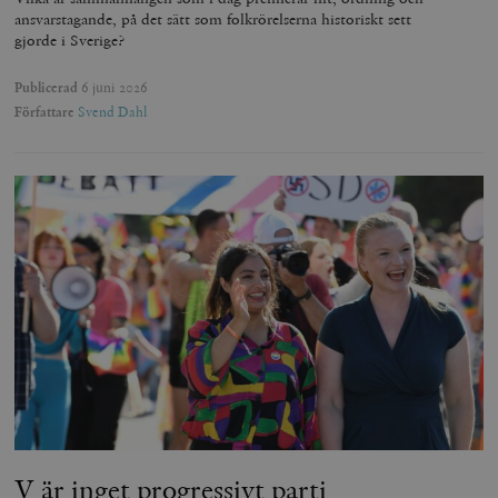
ansvarstagande, på det sätt som folkrörelserna historiskt sett
gjorde i Sverige?
Publicerad
6 juni 2026
Författare
Svend Dahl
V är inget progressivt parti