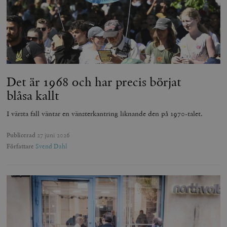
Det är 1968 och har precis börjat
blåsa kallt
I värsta fall väntar en vänsterkantring liknande den på 1970-talet.
Publicerad
27 juni 2026
Författare
Svend Dahl