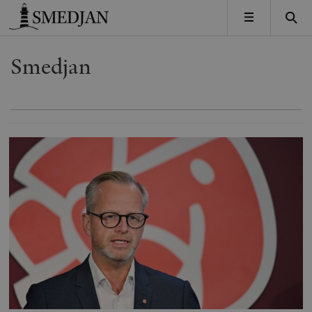
Timbro
MENY
Smedjan