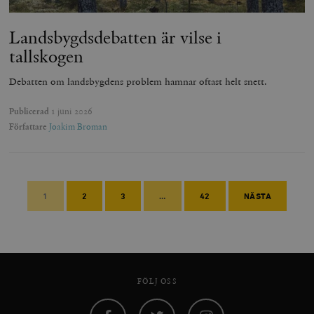
Landsbygds­debatten är vilse i
tallskogen
Debatten om landsbygdens problem hamnar oftast helt snett.
Publicerad
1 juni 2026
Författare
Joakim Broman
1
2
3
…
42
NÄSTA
FÖLJ OSS