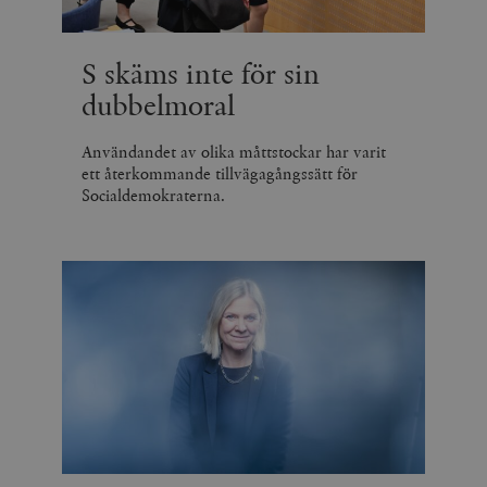
S skäms inte för sin
dubbelmoral
Användandet av olika måttstockar har varit
ett återkommande tillvägagångssätt för
Socialdemokraterna.