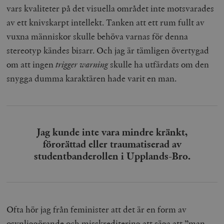
vars kvaliteter på det visuella området inte motsvarades
av ett knivskarpt intellekt. Tanken att ett rum fullt av
vuxna människor skulle behöva varnas för denna
stereotyp kändes bisarr. Och jag är tämligen övertygad
om att ingen
trigger warning
skulle ha utfärdats om den
snygga dumma karaktären hade varit en man.
Jag kunde inte vara mindre kränkt,
förorättad eller traumatiserad av
studentbanderollen i Upplands-Bro.
Ofta hör jag från feminister att det är en form av
osynliggörande och misskreditering att säga att ”man