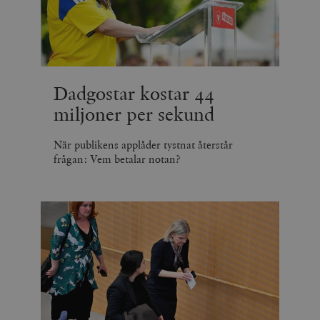
_hjSession_675006
.timbro.se
30
minuter
Dadgostar kostar 44
miljoner per sekund
När publikens applåder tystnat återstår
frågan: Vem betalar notan?