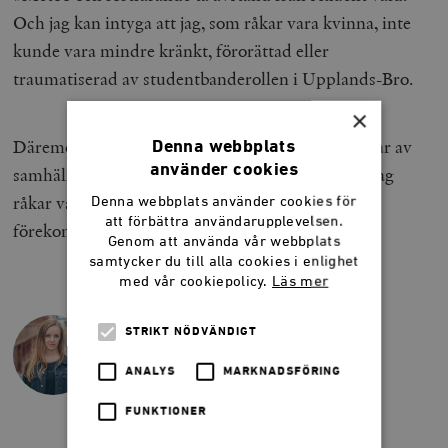
Och jag kan intyga att jag, som råkar vara kvinna, inte
kunde vara mindre kränkt, förorättad eller
traumatiserad av studentbanderollen i Upplands-Bro.
×
Däremot är jag rätt provocerad av att så stora delar av
Denna webbplats
använder cookies
samhället resonerar som om jag, på grund av att jag
råkar vara kvinna, inte skulle kunna hantera
Denna webbplats använder cookies för
att förbättra användarupplevelsen.
förekomsten av #Metoo-skämt i Upplands-Bro.
Genom att använda vår webbplats
samtycker du till alla cookies i enlighet
med vår cookiepolicy.
Läs mer
STRIKT NÖDVÄNDIGT
BLANCHE SANDE
Fd redaktör, Smedjan
ANALYS
MARKNADSFÖRING
FUNKTIONER