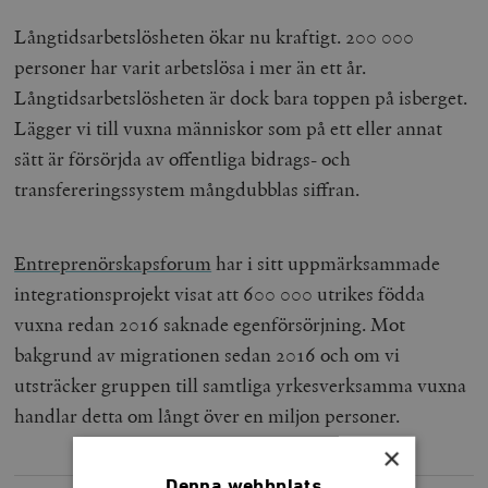
Långtidsarbetslösheten ökar nu kraftigt. 200 000
personer har varit arbetslösa i mer än ett år.
Långtidsarbetslösheten är dock bara toppen på isberget.
Lägger vi till vuxna människor som på ett eller annat
sätt är försörjda av offentliga bidrags- och
transfereringssystem mångdubblas siffran.
Entreprenörskapsforum
har i sitt uppmärksammade
integrationsprojekt visat att 600 000 utrikes födda
vuxna redan 2016 saknade egenförsörjning. Mot
bakgrund av migrationen sedan 2016 och om vi
utsträcker gruppen till samtliga yrkesverksamma vuxna
handlar detta om långt över en miljon personer.
×
Denna webbplats