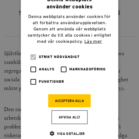
använder cookies
Självförsörjningsfrågan är nyckeln till
Denna webbplats använder cookies för
Sveriges stora samhällsproblem.
att förbättra användarupplevelsen.
Genom att använda vår webbplats
samtycker du till alla cookies i enlighet
med vår cookiepolicy.
Läs mer
Självförsörjningsfrågan är nyckeln till Sveriges stora
STRIKT NÖDVÄNDIGT
samhällsproblem. Om den inte löses kommer
segregationen att öka, med alla de ekonomiska och
ANALYS
MARKNADSFÖRING
sociala problem som följer av det. Svensk borgerlighet
FUNKTIONER
måste göra detta till den centrala frågan i valet 2022.
ACCEPTERA ALLA
Den samtidiga låga självförsörjningsnivån och
arbetskraftsbristen visar hur djupa de strukturella
AVVISA ALLT
problemen är på den svenska arbetsmarknaden. Vi
riskerar en situation där näringslivets tillväxtförmåga
VISA DETALJER