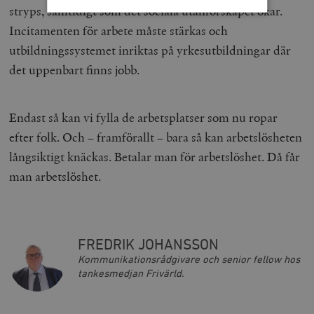
stryps, samtidigt som det sociala utanförskapet ökar.
Incitamenten för arbete måste stärkas och
Strikt nödvändigt
Analys
utbildningssystemet inriktas på yrkesutbildningar där
Marknadsföring
Funktioner
det uppenbart finns jobb.
Strikt nödvändiga kakor tillåter
kärnwebbplatsfunktioner som användarinloggning
och kontohantering. Webbplatsen kan inte användas
Endast så kan vi fylla de arbetsplatser som nu ropar
ordentligt utan strikt nödvändiga cookies.
efter folk. Och – framförallt – bara så kan arbetslösheten
Leverantör
Namn
U
/ Domän
långsiktigt knäckas. Betalar man för arbetslöshet. Då får
woocommerce_cart_hash
Automattic
S
man arbetslöshet.
Inc.
timbro.se
_hjFirstSeen
Hotjar Ltd
FREDRIK JOHANSSON
.timbro.se
m
Kommunikationsrådgivare och senior fellow hos
tankesmedjan Frivärld.