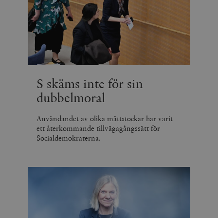
S skäms inte för sin
dubbelmoral
Användandet av olika måttstockar har varit
ett återkommande tillvägagångssätt för
Socialdemokraterna.