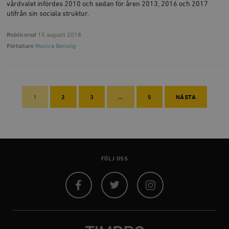
vårdvalet infördes 2010 och sedan för åren 2013, 2016 och 2017
utifrån sin sociala struktur.
Publicerad
15 augusti 2018
Författare
Monica Renstig
1
2
3
…
5
NÄSTA
FÖLJ OSS
Facebook
Twitter
Instagram