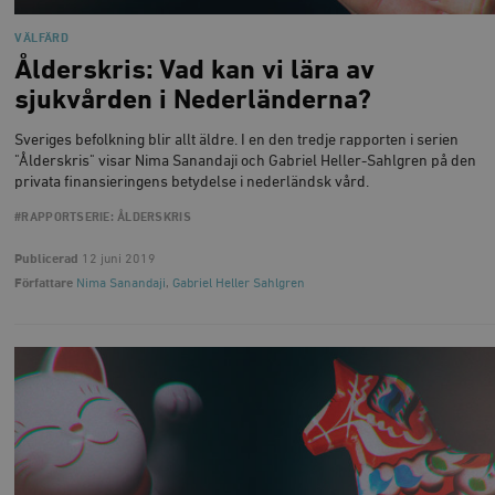
VÄLFÄRD
Ålderskris: Vad kan vi lära av
sjukvården i Nederländerna?
Sveriges befolkning blir allt äldre. I en den tredje rapporten i serien
"Ålderskris" visar Nima Sanandaji och Gabriel Heller-Sahlgren på den
privata finansieringens betydelse i nederländsk vård.
#RAPPORTSERIE: ÅLDERSKRIS
Publicerad
12 juni 2019
Författare
Nima Sanandaji
,
Gabriel Heller Sahlgren