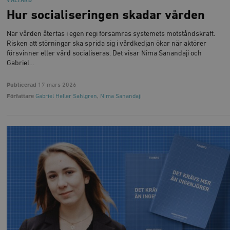
VÄLFÄRD
Hur socialiseringen skadar vården
När vården återtas i egen regi försämras systemets motståndskraft.
Risken att störningar ska sprida sig i vårdkedjan ökar när aktörer
försvinner eller vård socialiseras. Det visar Nima Sanandaji och
Gabriel…
Publicerad
17 mars 2026
Författare
Gabriel Heller Sahlgren
,
Nima Sanandaji