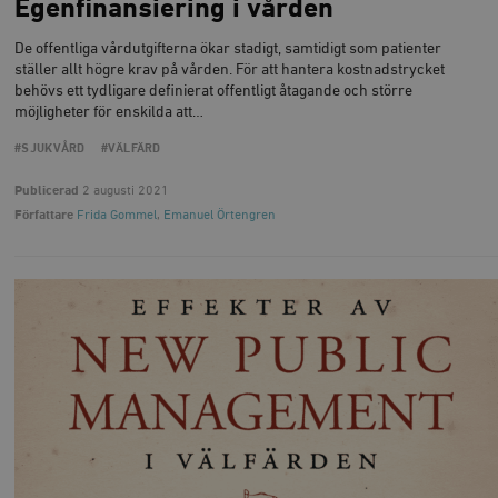
Marknadsföring
Funktioner
Egenfinansiering i vården
Strikt nödvändiga kakor tillåter
De offentliga vårdutgifterna ökar stadigt, samtidigt som patienter
kärnwebbplatsfunktioner som användarinloggning
ställer allt högre krav på vården. För att hantera kostnadstrycket
och kontohantering. Webbplatsen kan inte användas
behövs ett tydligare definierat offentligt åtagande och större
ordentligt utan strikt nödvändiga cookies.
möjligheter för enskilda att…
Leverantör
Namn
U
/ Domän
#SJUKVÅRD
#VÄLFÄRD
woocommerce_cart_hash
Automattic
S
Publicerad
2 augusti 2021
Inc.
timbro.se
Författare
Frida Gommel
,
Emanuel Örtengren
_hjFirstSeen
Hotjar Ltd
.timbro.se
m