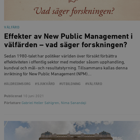
woocommerce_items_in_cart
Automattic
S
Inc.
timbro.se
VÄLFÄRD
wp_woocommerce_session_[abcdef0123456789]
timbro.se
2
Effekter av New Public Management i
{32}
välfärden – vad säger forskningen?
__cf_bm
Cloudflare
Inc.
m
.myfonts.net
Sedan 1980-talet har politiker världen över försökt förbättra
effektiviteten i offentlig sektor med metoder såsom upphandling,
kundval och mål- och resultatstyrning. Tillsammans kallas denna
inriktning för New Public Management (NPM).…
#ÄLDREOMSORG
#SJUKVÅRD
#UTBILDNING
#VÄLFÄRD
Publicerad
10 juni 2021
Författare
Gabriel Heller Sahlgren
,
Nima Sanandaji
_hjAbsoluteSessionInProgress
Hotjar Ltd
.timbro.se
m