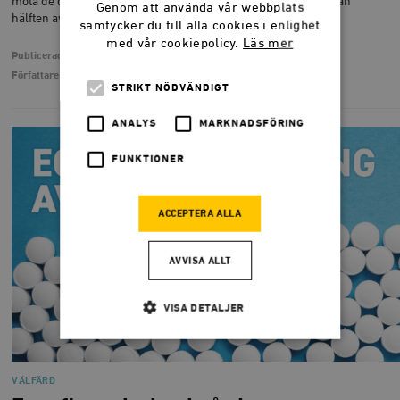
möta de demografiska behoven. Privata utförare står för nästan
Genom att använda vår webbplats
hälften av nyproduktionen och kan med bättre villkor…
samtycker du till alla cookies i enlighet
med vår cookiepolicy.
Läs mer
Publicerad
28 september 2021
Författare
Natanael Kvidal
STRIKT NÖDVÄNDIGT
ANALYS
MARKNADSFÖRING
FUNKTIONER
ACCEPTERA ALLA
AVVISA ALLT
VISA DETALJER
Strikt nödvändigt
Analys
VÄLFÄRD