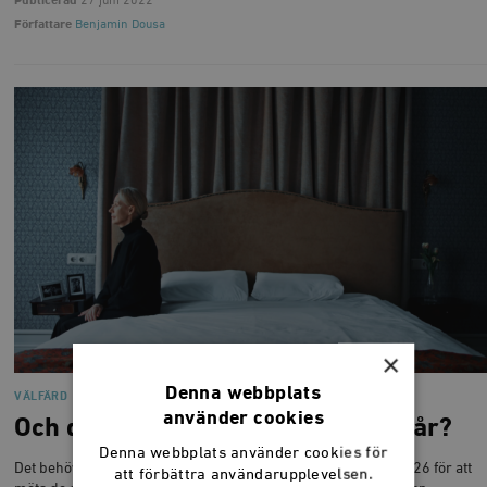
Publicerad
27 juni 2022
Författare
Benjamin Dousa
×
Denna webbplats
VÄLFÄRD
använder cookies
Och den ljusnande ålderdom är vår?
Denna webbplats använder cookies för
Det behöver öppnas två äldreboenden i veckan fram till år 2026 för att
att förbättra användarupplevelsen.