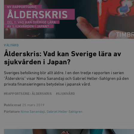
VÄLFÄRD
Ålderskris: Vad kan Sverige lära av
sjukvården i Japan?
Sveriges befolkning blir allt äldre. I en den tredje rapporten i serien
"Ålderskris" visar Nima Sanandaji och Gabriel Heller-Sahlgren på den
privata finansieringens betydelse i japansk vård.
#RAPPORTSERIE: ÅLDERSKRIS
#SJUKVÅRD
Publicerad
25 mars 2019
Författare
Nima Sanandaji
,
Gabriel Heller Sahlgren