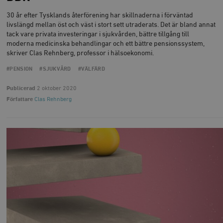
deras webbpl
_
a
30 år efter Tysklands återförening har skillnaderna i förväntad
_fbp
Meta
3
Används av F
s
Platform Inc.
månader
för att lever
livslängd mellan öst och väst i stort sett utraderats. Det är bland annat
p
.timbro.se
serie
tack vare privata investeringar i sjukvården, bättre tillgång till
t
reklamproduk
moderna medicinska behandlingar och ett bättre pensionssystem,
såsom realti
_ga_YBG49SLCTY
.timbro.se
1 år 1
D
från
skriver Clas Rehnberg, professor i hälsoekonomi.
månad
G
tredjepartsa
b
#PENSION
#SJUKVÅRD
#VÄLFÄRD
vuid
Vimeo.com
1 år 1
Dessa kakor 
_hjSessionUser_675006
.timbro.se
1 år
Inc.
månad
av Vimeo-
.vimeo.com
videospelare
Publicerad
2 oktober 2020
_hjIncludedInSessionSample_675006
.timbro.se
2
webbplatser.
Författare
Clas Rehnberg
minuter
_hjSession_675006
.timbro.se
30
minuter