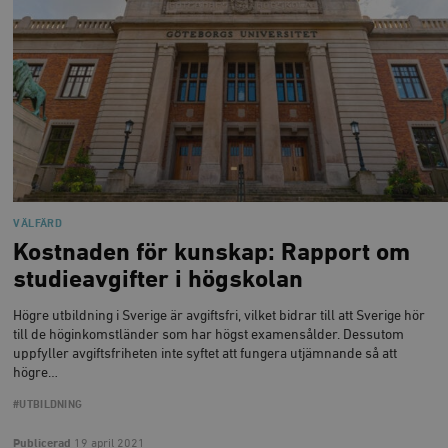
__cf_bm
Cloudflare
Inc.
m
.vimeo.com
VÄLFÄRD
Kostnaden för kunskap: Rapport om
studieavgifter i högskolan
Högre utbildning i Sverige är avgiftsfri, vilket bidrar till att Sverige hör
till de höginkomstländer som har högst examensålder. Dessutom
uppfyller avgiftsfriheten inte syftet att fungera utjämnande så att
högre…
Leverantör
#UTBILDNING
Namn
Utgång
B
/ Domän
Leverantör /
Namn
Utgång
Beskrivning
Publicerad
19 april 2021
_ga
Google LLC
1 år 1
D